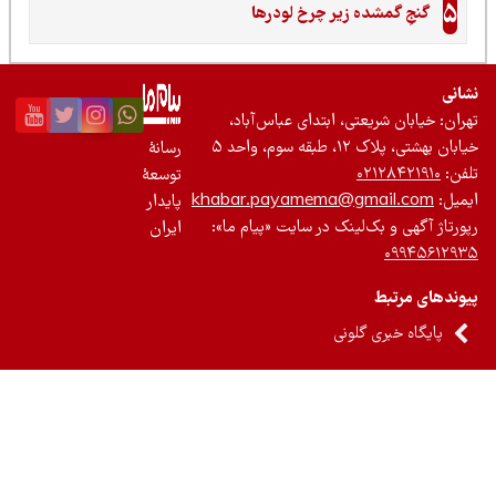
5
گنجِ گمشده زیر چرخ لودرها
نی
ان: خیابان شریعتی، ابتدای عباس‌آباد،
 بهشتی، پلاک ۱۲، طبقه سوم، واحد ۵
رسانۀ
ن:
۰۲۱۲۸۴۲۱۹۱۰
توسعۀ
یل:
khabar.payamema@gmail.com
پایدار
رتاژ آگهی و بک‌لینک در سایت «پیام ما»:
ایران
۰۹۹۴۵۶۱۲
ندهای مرتبط
پایگاه خبری گلونی