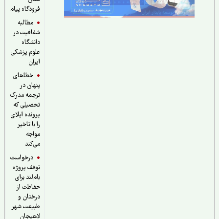
فرودگاه پیام
مطالبه
شفافیت در
دانشگاه
علوم پزشکی
ایران
خطاهای
پنهان در
ترجمه مدرک
تحصیلی که
پرونده اپلای
را با تاخیر
مواجه
می‌کند
درخواست
توقف پروژه
بام‌لند برای
حفاظت از
درختان و
طبیعت شهر
لاهیجان