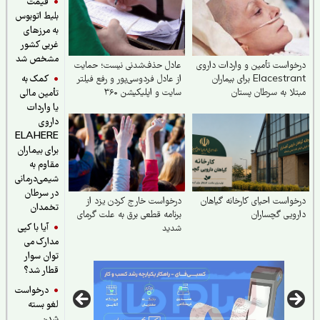
قیمت
بلیط اتوبوس
به مرزهای
غربی کشور
مشخص شد
واست تأمین و واردات داروی
عادل حذف‌شدنی نیست؛ حمایت
کمک به
Elacestrant برای بیماران
از عادل فردوسی‌پور و رفع فیلتر
لا به سرطان پستان
سایت و اپلیکیشن ۳۶۰
تأمین مالی
مون‌مثبت در ایران
یا واردات
داروی
ELAHERE
برای بیماران
مقاوم به
شیمی‌درمانی
در سرطان
واست احیای کارخانه گیاهان
درخواست خارج کردن یزد از
تخمدان
ویی گچساران
برنامه قطعی برق به علت گرمای
آیا با کپی
شدید
مدارک می
توان سوار
قطار شد؟
درخواست
لغو بسته
شدن