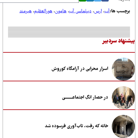
رچسب ها:
آب
،
ارس
،
دیپلماسی آب
،
هامون
،
هورالعظیم
،
هیرمند
نهاد سردبیر
اسرار محرابی در آرامگاه کوروش
در حصار انگِ اجتماعــــــــی
خانه که رفت، تاب‌آوری فرسوده شد