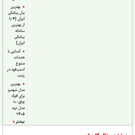
بهترین
پنل پیامکی
ایران [4 تا
از بهترین
سامانه
پیامکی
ایران]
آشنایی با
خدمات
متنوع
اسنپ‌فود در
رشت
بهترین
مدل شومیز
برای افراد
چاق؛ 10
مدل ترند
1405
بیشتر