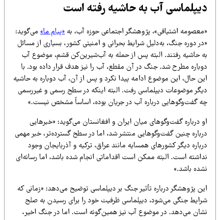
یپلماسی آب به حاشیه رفته است
معصومه اشتیاقی»، پژوهشگر اجتماعی حوزه آب، به
«پیام ما»
می‌گوید:
ر دوره جنگ، به‌دلیل شرایط بحرانی و امنیتی کشور، بسیاری از مسائل
ه حاشیه رفتند. البته پس از حمله به آب‌شیرین‌کن قشم، موضوع آب
وباره مطرح شد. جنگ در آن مقطع، آب را نیز هدف قرار داده بود. با
ین حال، این موضوع ادامه پیدا نکرد و پس از آن، آب دوباره به حاشیه
یگر موضوعات دیپلماسی رفت. البته اینکه در سطح رسمی و غیررسمی
ه گفت‌وگوهایی درباره آب در جریان بوده، اساساً مشخص نیست.»
 درباره گفت‌وگوهای میان ایران و افغانستان می‌گوید: «خبرهایی
رباره چنین گفت‌وگوهایی منتشر شد، اما در سطح گسترده‌تر، خبر مهمی
باره دیگر کشورهای همسایه مانند عراق، ترکیه و آذربایجان وجود
داشته است. البته ممکن است اقداماتی انجام شده باشد، اما رسانه‌ای
شده باشد.»
ین پژوهشگر درباره تأثیر جنگ بر دیپلماسی توضیح می‌دهد: «زمانی که
رایط جنگی می‌شود، دیپلماسی ظرفیت خود را برای رسیدن به صلح
شان می‌دهد. در موضوع آب نیز همین‌گونه است. اما در جنگ اخیر،