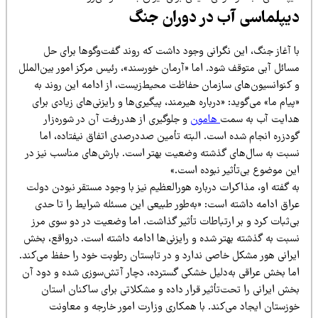
یپلماسی آب در دوران جنگ
ا آغاز جنگ، این نگرانی وجود داشت که روند گفت‌وگوها برای حل
سائل آبی متوقف شود. اما «آرمان خورسند»، رئیس مرکز امور بین‌الملل
 کنوانسیون‌های سازمان حفاظت محیط‌زیست، از ادامه این روند به
یام ما» می‌گوید: «درباره هیرمند، پیگیری‌ها و رایزنی‌های زیادی برای
دایت آب به سمت
هامون
و جلوگیری از هدررفت آن در شوره‌زار
ودزره انجام شده است. البته تأمین صددرصدی اتفاق نیفتاده، اما
سبت به سال‌های گذشته وضعیت بهتر است. بارش‌های مناسب نیز در
ین موضوع بی‌تأثیر نبوده است.»
 گفته او، مذاکرات درباره هورالعظیم نیز با وجود مستقر نبودن دولت
راق ادامه داشته است: «به‌طور طبیعی این مسئله شرایط را تا حدی
ی‌ثبات کرد و بر ارتباطات تأثیر گذاشت. اما وضعیت در دو سوی مرز
سبت به گذشته بهتر شده و رایزنی‌ها ادامه داشته است. درواقع، بخش
یرانی هور مشکل خاصی ندارد و در تابستان رطوبت خود را حفظ می‌کند.
ما بخش عراقی به‌دلیل خشکی گسترده، دچار آتش‌سوزی شده و دود آن
ش ایرانی را تحت‌تأثیر قرار داده و مشکلاتی برای ساکنان استان
وزستان ایجاد می‌کند. با همکاری وزارت امور خارجه و معاونت