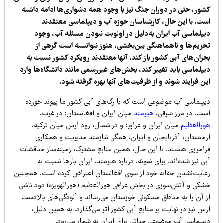
شور، حتی در دوران جنگ نیز با وجود همه دشواری‌ها ادامه داشته
ست. با این حال، کارشناسان حوزه آب و دیپلماسی معتقدند
یپلماسی آب ایران به‌دلیل در اولویت نبودن مسئله آب، وجود
حریم‌ها و ناهماهنگی بین‌بخشی، هنوز نتوانسته است گرهی از
حران‌های آبی کشور باز کند. آنها معتقدند رویکرد کشور نسبت به
یپلماسی باید تغییر کند، بخش‌های غیررسمی مانند دانشگاه‌ها وارد
ن فرایند شوند و از ظرفیت‌های آنها بهره گرفته شود.
یپلماسی آب موضوعی است که با رگ‌های آبی کشور ما پیوند خورده
ست. در مرز شرقی،
هیرمند
میان ایران و افغانستان؛ در غرب،
ورالعظیم
میان ایران و عراق؛ و در شمال، رود ارس میان ترکیه،
رمنستان، آذربایجان و ایران، همگی نیازمند مدیریت و همکاری
رامرزی هستند. با این حال، همین منابع مشترک، زمینه‌ساز مناقشات
ی نیز شده‌اند. برای نمونه، درباره هیرمند، ایران بارها نسبت به
عایت‌نشدن حقابه خود از سوی افغانستان اعتراض کرده است. همچنین
شکی و آتش‌سوزی در بخش عراقی هورالعظیم (هورالهویزه) دود ناشی
ز آن را به مناطق مسکونی خوزستان می‌رساند و آلودگی‌های بالادست
س نیز در نهایت بر منابع آبی کشور اثر می‌گذارد. به همین دلیل،
یپلماسی آب موضوعی حیاتی برای ایران به شمار می‌رود.