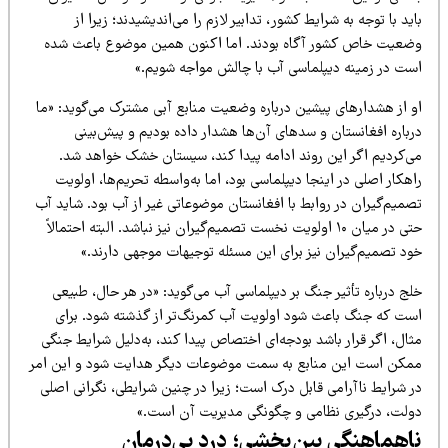
ید با توجه به شرایط کشور، تدابیر لازم را می‌اندیشیدند؛ زیرا از
ضعیت خاص کشور آگاه بودند. اما اکنون همین موضوع باعث شده
ست در زمینه دیپلماسی آب با چالش مواجه شویم.»
و از هشدارهای پیشین درباره وضعیت منابع آبی مشترک می‌گوید: «ما
رباره افغانستان و سدهای آن‌ها هشدار داده بودیم و پیش‌بینی
ی‌کردیم اگر این روند ادامه پیدا کند، سیستان خشک خواهد شد.
هکار اصلی در اینجا دیپلماسی بود، اما به‌واسطه تحریم‌ها، اولویت
میم‌گیران در روابط با افغانستان موضوعاتی غیر از آب بود. شاید آب
حتی در میان ۱۰ اولویت نخست تصمیم‌گیران نیز نباشد. البته احتمالاً
ود تصمیم‌گیران نیز برای این مسئله توجیهات موجهی دارند.»
ج درباره تأثیر جنگ بر دیپلماسی آب می‌گوید: «در هر حال، طبیعی
ست که جنگ باعث شود اولویت آب کمرنگ‌تر از گذشته شود. برای
ال، اگر قرار باشد بودجه‌ای اختصاص پیدا کند، به‌دلیل شرایط جنگی
مکن است این منابع به سمت موضوعات دیگر هدایت شود و این امر
ر شرایط ناآرامی قابل درک است؛ زیرا در چنین شرایطی، نگرانی اصلی
ولت، درگیری نظامی و چگونگی مدیریت آن است.»
اهماهنگی بین‌بخشی؛ درد بی‌درمان