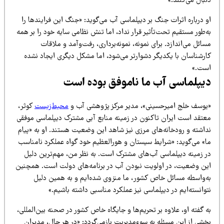
بال می‌کنند.»
 درباره اثرات جنگ بر دیپلماسی آب می‌گوید: «جنگ این فرایندها را
‌طور مستقیم تحت‌تأثیر قرار نداد، اما تنش نظامی سایه خود را بر همه
ائل می‌اندازد. برای نمونه، نمونه‌برداری، رفت‌وآمد و ملاقات
ارشناسان با یکدیگر دشوارتر می‌شود، اما مشکل دیگری ایجاد نشده
ست.»
یپلماسی آب ما ناموفق بوده است
یوسف خلج امیرحسینی»، مدیر مرکز پژوهشی آب و
محیط‌زیست
کوثر،
عتقد است ایران تاکنون در زمینه منابع آبی مشترک دیپلماسی موفقی
داشته و رودخانه‌های مرزی نیز شاهد این وضعیت هستند. او به «پیام
ا» می‌گوید: «شرایط سیستان و هورالعظیم خود گواه عملکرد نامناسب
ر زمینه دیپلماسی آب‌های مشترک است. به نظر من، مهم‌ترین دلیل
ین وضعیت، در اولویت نبودن آب در برنامه‌های دولت است. همچنین
ه‌واسطه مسائل خاص کشور، ما منزوی شده‌ایم و به همین دلیل
وانسته‌ایم در دیپلماسی نیز عملکرد مناسبی داشته باشیم.»
 گفته او، علاوه بر تحریم‌ها و جایگاه خاص کشور در صحنه بین‌المللی،
خشی از این مسئله به سوءمدیریت بازمی‌گردد: «در هر حال، مدیران