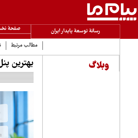
صفحۀ نخ
رسانۀ توسعۀ پایدار ایران
مطالب مرتبط
ن
بهترین پنل پیامکی ایران 
وبلاگ