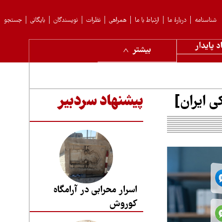
شناسنامه
دربارهٔ ما
ارتباط با ما
همراهی
نظرات
نویسندگان
بایگانی
جستجو
د پایدار
بیشتر
پیشنهاد سردبیر
اسرار محرابی در آرامگاه
کوروش