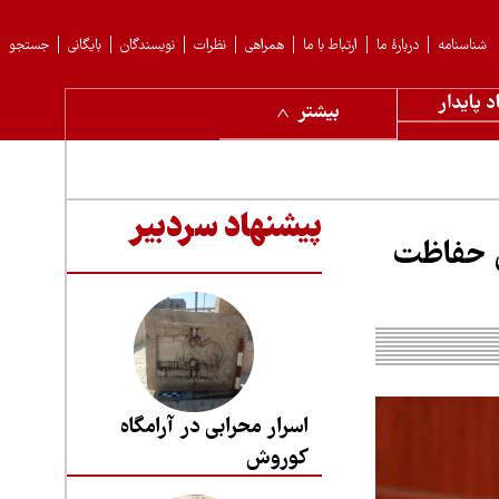
شناسنامه
دربارهٔ ما
ارتباط با ما
همراهی
نظرات
نویسندگان
بایگانی
جستجو
د پایدار
بیشتر
پیشنهاد سردبیر
ن حفاظت
اسرار محرابی در آرامگاه
کوروش