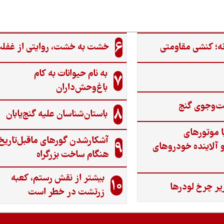
6
ه؛ کنشی مقاومتی
خشت به خشت، روایتی از غفل
به نام حیوانات به کام
7
باغ‌وحش‌داران
ت‌وجوی گنج‌
8
باستان‌شناسان علیه گنج‌یابان
ا موتورهای
آشکارشدن گورهای ماقبل‌تاریخ
9
 آلاینده خودروهای
هنگام ساخت بزرگراه
بیشتر از نقش رستم، کعبه
10
یر چرخ لودرها
زرتشت در خطر است