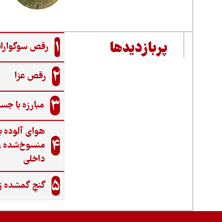
1
پربازدیدها
رقص سوگواران
2
رقص عزا
3
مبارزه با جس
هوای آلوده ب
4
منسوخ‌شده و
داخلی
5
گنجِ گمشده ز