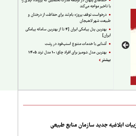
خطاهای پنهان در ترجمه مدرک تحصیلی که پرونده اپلای را
با تاخیر مواجه می‌کند
درخواست توقف پروژه بام‌لند برای حفاظت از درختان و
طبیعت شهر لاهیجان
بهترین پنل پیامکی ایران [4 تا از بهترین سامانه پیامکی
ایران]
آشنایی با خدمات متنوع اسنپ‌فود در رشت
بهترین مدل شومیز برای افراد چاق؛ 10 مدل ترند 1405
بیشتر
یات ابلاغیه جدید سازمان منابع طبیعی