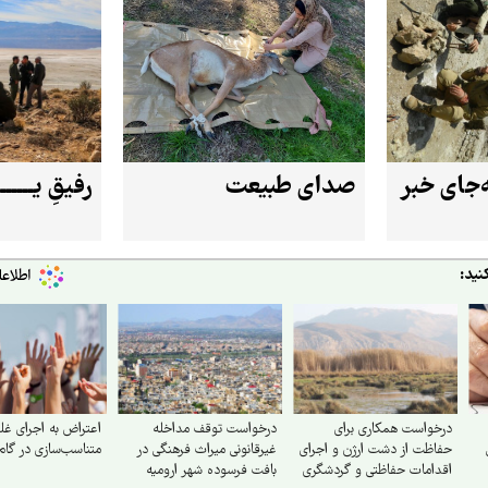
‌جای خبر
صدای طبیعت
رفیقِ یــــــ
نید:
درخواست همکاری برای
درخواست توقف مداخله
اعتراض به اجرای غل
حفاظت از دشت ارژن و اجرای
غیرقانونی میراث فرهنگی در
متناسب‌سازی در گا
اقدامات حفاظتی و گردشگری
بافت فرسوده شهر ارومیه