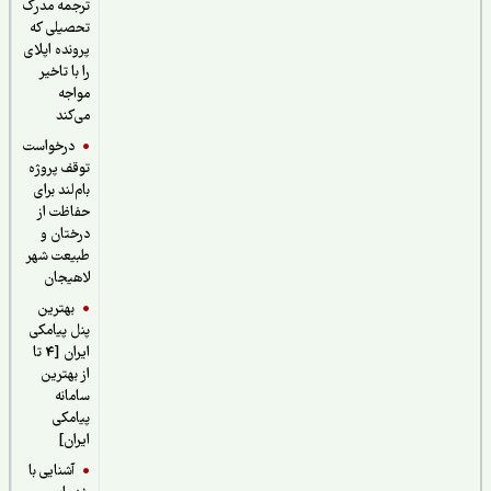
ترجمه مدرک
تحصیلی که
پرونده اپلای
را با تاخیر
مواجه
می‌کند
درخواست
توقف پروژه
بام‌لند برای
حفاظت از
درختان و
طبیعت شهر
لاهیجان
بهترین
پنل پیامکی
ایران [4 تا
از بهترین
سامانه
پیامکی
ایران]
آشنایی با