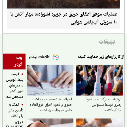
عملیات موفق اطفای حریق در جزیره آشوراده؛ مهار آتش با
۱۰ سورتی آب‌پاشی هوایی
تبلیغات
ارزارهای زیر حمایت کنید:
وب
گردی
قیمت
بلیط اتوبوس
به مرزهای
غربی کشور
مشخص شد
واست بازگشت به اصول
اعتراض به تبعیض در پرداخت
کمک به
ری توسط مسئولین
حقوق و نحوه اجرای فوق‌العاده
کره‌کننده
خاص در وزارت بهداشت
تأمین مالی
یا واردات
داروی