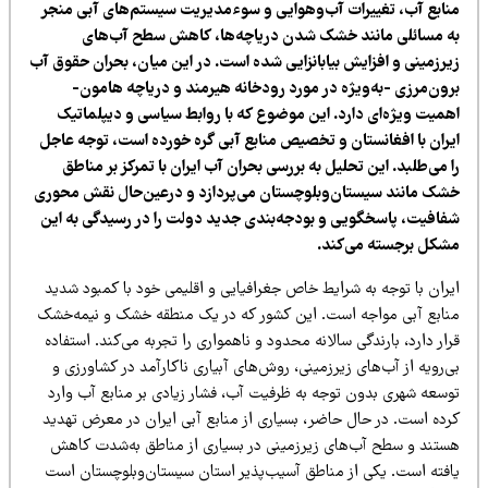
نابع آب، تغییرات آب‌وهوایی و سوء‌مدیریت سیستم‌های آبی منجر
ه مسائلی مانند خشک شدن دریاچه‌ها، کاهش سطح آب‌های
یرزمینی و افزایش بیابانزایی شده است. در این میان، بحران حقوق آب
رون‌مرزی -به‌ویژه در مورد رودخانه هیرمند و دریاچه هامون-
همیت ویژه‌ای دارد. این موضوع که با روابط سیاسی و دیپلماتیک
یران با افغانستان و تخصیص منابع آبی گره خورده است، توجه عاجل
 می‌طلبد. این تحلیل به بررسی بحران آب ایران با تمرکز بر مناطق
شک مانند سیستان‌وبلوچستان می‌پردازد و درعین‌حال نقش محوری
فافیت، پاسخگویی و بودجه‌بندی جدید دولت را در رسیدگی به این
شکل برجسته می‌کند.
ران با‌ توجه‌ به شرایط خاص جغرافیایی و اقلیمی خود با کمبود شدید
نابع آبی مواجه است. این کشور که در یک منطقه خشک و نیمه‌خشک
ار دارد، بارندگی سالانه محدود و ناهمواری را تجربه می‌کند. استفاده
‌رویه از آب‌های زیرزمینی، روش‌های آبیاری ناکارآمد در کشاورزی و
وسعه شهری بدون توجه به ظرفیت آب، فشار زیادی بر منابع آب وارد
رده است. در حال حاضر، بسیاری از منابع آبی ایران در معرض تهدید
ستند و سطح آب‌های زیرزمینی در بسیاری از مناطق به‌شدت کاهش
افته است. یکی از مناطق آسیب‌پذیر استان سیستان‌وبلوچستان است