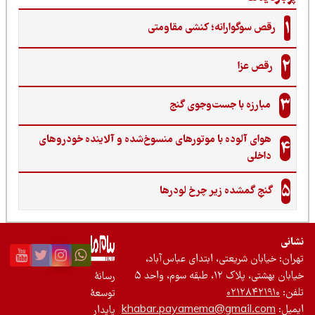
1
رقص سوگوارانه؛ کنشی مقاومتی
2
رقص عزا
3
مبارزه با جست‌وجوی گنج‌
هوای آلوده با موتورهای منسوخ‌شده و آلاینده خودروهای
4
داخلی
5
گنجِ گمشده زیر چرخ لودرها
نی
ان: خیابان شریعتی، ابتدای عباس‌آباد،
 بهشتی، پلاک ۱۲، طبقه سوم، واحد ۵
رسانۀ
ن:
۰۲۱۲۸۴۲۱۹۱۰
توسعۀ
یل:
khabar.payamema@gmail.com
پایدار