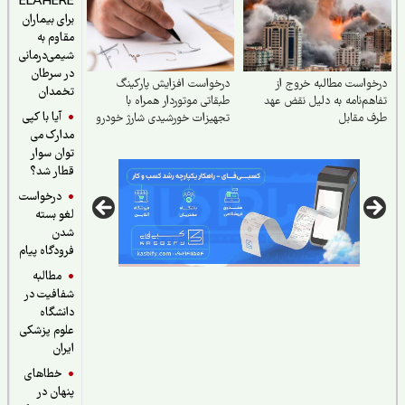
ELAHERE
برای بیماران
مقاوم به
شیمی‌درمانی
در سرطان
واست مطالبه خروج از
درخواست افزایش پارکینگ
تخمدان
هم‌نامه به دلیل نقض عهد
طبقاتی موتوردار همراه با
آیا با کپی
 مقابل
تجهیزات خورشیدی شارژ خودرو
مدارک می
و موتور برقی
توان سوار
قطار شد؟
درخواست
لغو بسته
شدن
فرودگاه پیام
مطالبه
شفافیت در
دانشگاه
علوم پزشکی
ایران
خطاهای
پنهان در