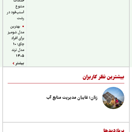
خدمات
متنوع
اسنپ‌فود در
رشت
بهترین
مدل شومیز
برای افراد
چاق؛ 10
مدل ترند
1405
بیشتر
یشترین نظر کاربران
زنان؛ غایبان مدیریت منابع آب
ربازدیدها