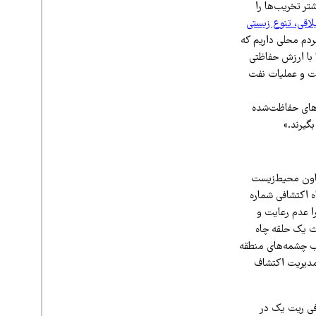
تر تخریب‌ها را
لاقی، تنوع زیستی
ردم محلی داریم که
با ارزش حفاظتی
ست و عملیات نفت
‌های حفاظت‌شده
گیرند.»
عاون محیط‌زیست
ه اکتشافی شماره
ال این مجوز را عدم رعایت و
ث یک حلقه چاه
یب چشمه‌های منطقه
 مدیریت اکتشاف
ه اکتشافی ریت یک در