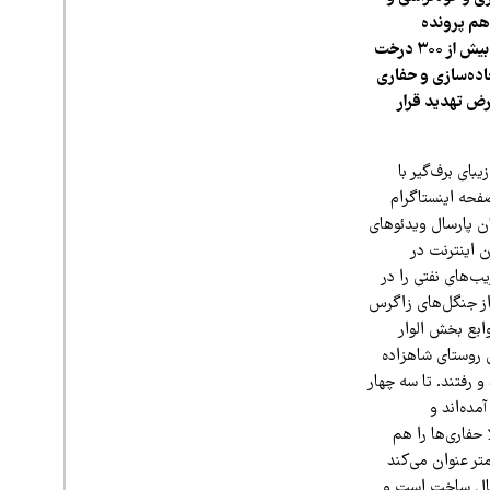
هم پرونده
تخریب‌های ناشی از اکتشافات نفتی در تالاب بین‌المللی «شادگان» بی‌نتیجه مانده بود. در این میان، بیش از ۳۰۰ درخت
اده‌سازی و حفاری
رض تهدید قرار
بای برف‌گیر با
صفحه اینستاگرام
ان پارسال ویدئوهای
 اینترنت در
یب‌های نفتی را در
ی از آن حالا به برهوتی تبدیل شده. ۸۰ هزار هکتار از جنگل‌های زاگرس
ابع بخش الوار
 روستای شاهزاده
کردند و رفتند. تا سه چهار
مده‌اند و
حفاری‌ها را هم
صاف کرده‌اند.» او که خواست نامش در گزارش ذکر نشود، عرض جاده آسفالت سابق روستا را ۴ متر عنوان می‌کند
 حال ساخت است و