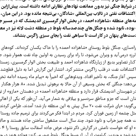
 شرایط جنگی نیز بدون ممانعت نهادهای نظارتی ادامه داشته است. پیش‌ازاین 
مه‌های منطقه «شاهزاده احمد» در بخش الوار گرمسیری اندیمشک که در مسیر ج
بوده، نابود شده و جنگل‌های چندصدساله بلوط در منطقه دشت لاله نیز در مع
ست‌های پنهان در کار است تا سیاهی نفت را بجای سبزی زاگرس بنشاند.
‌سازی، جنگل بلوط روستای «شاهزاده احمد» را با خاک یکسان کرده‌اند. کوه‌های زی
رزه درمی‌آید و ویران می‌شود، تا راه برای رسیدن به اولین چاه نفت هموار شود. 
کنار تصاویر بدیع از زیارتگاه شاهزاده احمد و طبیعت بخش الوار گرمسیری، زمست
کتشافات نفت در قلب زاگرس منتشر کرد. انتشار این گزارش اما به دلیل قطع‌شدن
پس آغاز جنگ، به تأخیر افتاد. ویدئوهایی که اخیراً به «پیام ما» رسیده ادامه تخر
میان جنگل، نشان می‌دهد؛ جنگلی که بخش وسیع
 شهرستان اندیمشک قرار دارد و منطقه «شاهزاده احمد» در دهستان «مازو» از تو
ن است که جزو مناطق سردسیر و ییلاقی به شمار می‌آید. آن‌طور که یکی از اهالی
می‌گوید: «پای شرکت نفت ۲۰ سال پیش به این منطقه باز شد؛ آمدند، طراحی 
چشمه از زمین فوران کرد. مردم در ابتدا فکر می‌کردند برای ترمیم جاده روستا آ
ست همه چیز خراب و نابود شود. چند سال است مشغول ساختن جاده هستند و حالا 
کاملاً 
نده شود و چندین کیلومتر از آن از وسط جنگل بلوط عبور می‌کند: «جاده هنوز در