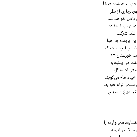
نی ارائه شده صرفاً
برداری از نظر
 باطل خواهد شد.
دسترسی استفاده
شود و از تعریض و قطع درختان مسیر و احداث راه جدید خودداری شود.» قلی‌نژاد می‌گوید: «مهر ۱۴۰۳ علیه شرکت
 پرونده به اهواز
 دلیلش این است که
از منابع طبیعی مجوز گرفته و آنها جرایمی را دریافت کردند.» روابط‌عمومی اداره کل حفاظت محیط‌زیست خوزستان ۱۳
فت در ریتکوه و
عی اداره کل
یام ما» می‌گوید:
 راستای الزام ضوابط
ر ابلاغ و میزان
سارت‌های وارده را
ی خاک در نتیجه