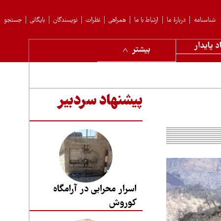
شناسنامه
دربارهٔ ما
ارتباط با ما
همراهی
نظرات
نویسندگان
بایگانی
جستجو
د پایدار
بیشتر
پیشنهاد سردبیر
اسرار محرابی در آرامگاه
کوروش