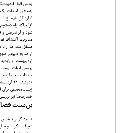
بخش الوار اندیمشک ب
به‌منظور احداث یک 
اداره کل بلامانع 
ازآنجاکه راه دسترس
مدیریت اکتشاف نفت 
منتقل شد. ما از دا
اردیبهشت از بازدید
بررسی اثرات زیست‌م
حفاظت محیط‌زیست خو
«دوشنبه ۱
زیست‌محیطی برای اجر
خسارت‌ها نیز بررسی
بن‌بست قضا
«امید کرمی» رئیس ا
دریافت نکرده و مبلغ