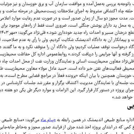
اتوجه‌به بررسی به‌عمل‌آمده و موافقت سازمان آب و برق خوزستان و نیز جزئیات ف
حلقه چاه اکتشافی مشروط به اجرای ملاحظات زیست‌محیطی در مرحله ساخت و بهره‌
است. مدت مجوز دو سال از زمان صدور است و در صورت عدم رعایت موارد اعلامی
ی به محل پد دارای پوشش جنگلی است، ضروری است فقط از راه‌های موجود برای 
و پیمانکار آن به دادگاه اندیمشک شکایت کردیم. ولی با رأی به عدم صلاحیت، این
دگاه درخواست توقف عملیات کردیم؛ ولی دادگاه آن را متوقف نکرد و به ما گفتند
 قلی‌نژاد معاون محیط‌زیست انسانی و نمایندگان وزارت نفت از محل احداث چاه ن
حیطی فعالیت‌های نفتی خبر داده است. «سید عادل مولا» معاون محیط‌زیست طبی
زستان همچنین با بیان اینکه «پرونده فعلاً در مراجع قضایی مطرح است»، به «پ
۲ اردیبهشت جلسه‌ای با نمایندگان مدیریت اکتشاف برگزار و مقرر شد جلسات کارشناسی در
ای پروژه در دستور کار قرار گیرد. این الزامات و موارد دیگر طی یکی دو هفته دیگ
 خواهد شد.»
یی
داره منابع طبیعی اندیمشک در همین رابطه به
«پیام ما»
می‌گوید: «منابع طبیعی خ
 کمی که در ابتدای پروژه اخذ شده جزئی از فرایند صدور مجوز و به‌خاطر جابه‌جای