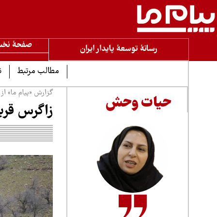
صفحۀ نخ
رسانۀ توسعۀ پایدار ایران
مطالب مرتبط
ن
گزارش «پیام ما» از
حیات وحش
زاگرس قربان