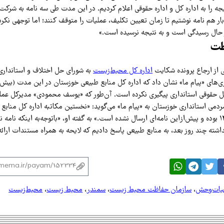
یجه را به اداره کل و اداره حقوقی اعلام کردیم. در این مدت طی سه نامه به شرکت،
ر هم نامه نوشتیم تا زمان تعیین تکلیف، عملیات را متوقف کنند؛ اما توجهی نکردن
در حال رسیدگی است و به نتیجه نرسیده است.»
ظت
 از ارجاع پرونده شکایت
اداره کل محیط‌زیست
به شورای حل اختلاف و استاندار
ی‌های «پیام ما» نشان داد که اداره کل منابع طبیعی خوزستان در این مدت (بیش 
 کل حقوقی استانداری پیگیری نکرده است. آن‌طور که «یوسف محمودی» مدیرکل عملک
دمی استانداری خوزستان به «پیام ما» می‌گوید: «نخستین مکاتبه اداره کل منابع 
این باره ۲۴ دی ۱۴۰۴ بوده و پیش‌ازاین نامه‌ای ارسال نشده است.» به گفته او، «باتوجه‌به اینکه نام
شته چند روز بعد، به منابع طبیعی پاسخ دادیم که لایحه به همراه مستندات ارائ
یات‌وحش
،
سازمان حفاظت محیط زیست
،
سمندر
،
محیط زیست
،
محیط‌زیست