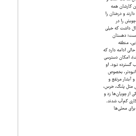
ت. با این کارشان همه
دارند و درختان را
چوبش را در
زدند و به قاچاقچیان دادند. اواخر پارسال درخت‌هایی که قطع کردند عمری حدود ۷۰۰ سال داشت که خیلی
سیری» است؛ دهستان
یی، منطقه
الی ادامه دارد که
)، امکان دسترسی
 گسترده نبود. او
انبوه‌تر، بخصوص
 آبشار مرتفع و
نی مثل پلنگ، خرس،
 از چوپان‌ها زد و
 دست‌کاری کم‌آب شدند.
برای محلی‌ها