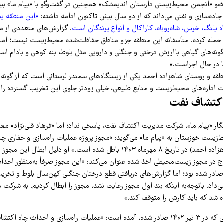
عضو «انجمن محیط‌زیستی دارستان اندیمشک» همچنین در گفت‌وگو با «پیام ما» بیش
جاده‌سازی و نفتی می‌داند که از دو سال پیش تاکنون ادامه داشته:
«این منطقه یی
اه پلنگ، خرس، شاه‌روباه، کاراکال و انواع پرندگان است
. گزارش‌های متعددی از م
 حمله کرده. متأسفانه این منطقه جزو مناطق حفاظت‌شده محیط‌زیست نیست؛ اما 
گونه‌های گیاهی باارزش درختی و جنگلی و دارویی مثل بلوط، بنه کوهی و بادام ا
 در حال اجراست.»
نطقه و روستای شاهزاده احمد یکی از زیستگاه‌های سمندر لرستانی است که از گونه
ت اداره‌های محیط‌زیست و منابع طبیعی، خیلی زودتر جلوی این تخریب گسترده را ب
اکتشاف نفت
نگار «پیام ما»، شرکت مدیریت اکتشاف نفت، پاسخی نداد؛ اما «فرهاد قلی‌نژاد» م
زیست خوزستان به «پیام ما» می‌گوید: «مجوز پروژه عملیات راه‌سازی و حفاری چا
یک ریت (ریتکوه شاهزاده احمد) در تاریخ ۸ مهرماه ۱۴۰۳ باطل شده است.» او دلیل ابط
ج در مجوز زیست‌محیطی اخذ شده عنوان می‌کند: «این مجوز صرفاً به‌منظور احدا
ادر شده بود؛ اما گزارش‌های دریافتی قطع درختان جنگلی کهن‌سال بلوط و تخر
‌داد. باتوجه‌به اینکه بند اول مجوز رعایت نشد، مجوز را ابطال کردیم. به شرکت
ه شد که باید کارش را متوقف کند.»
در مجوز محیط‌زیستی که در ۳ تیر ۱۴۰۲ صادر شده، آمده است: «عملیات راه‌سازی و احداث چا