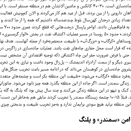
سکوی چاه در حال آماده‌سازی است. ۳۰-۴۰ کانکس و ماشین‌آلاتشان هم در منطقه مستقر اس
هان دارویی را از بین بردند. قبل از عید هم کار می‌کردند و الان کم‌وبیش فعالیت 
 تعداد زیادی درختان کهن‌سال بلوط چندصدساله داشتیم که همه را از جا کندند و 
کامیون‌ها بار 
زود آثارش را محو کردند.» حدود ۵۰ روستا در مسیر عملیات اکتشاف نفت در بخش «الوار گرم
وستاهای «کرگاب» و «بزرگ‌آب» با طبیعت منحصربه‌فرد از جمله آنهاست. هدف نها
» که قرار است محل حفاری چاه‌های نفت باشد. عملیات جاده‌سازی در زاگرس در ح
 حتی با فرض ضرورت حفر این چاه اکتشافی (که توجیه اقتصادی آن مشخص نیست
سیری دیگر و از سمت آزادراه اندیمشک – پل‌زال وجود داشت و نیازی به این تخریب
پیشروی جاده‌سازی در کوهستان می‌داند که در ادامه مسیر باعث تخریب جنگل‌های 
به‌فرد منطقه «کرگاب» می‌شود: «طبیعت این منطقه بکر است و چشمه‌های متعدد و
 زندگی سمندر است. اگر جاده از این منطقه بگذرد همه چیز نابود می‌شود. جانورا
کبک و تیهو در این منطقه زندگی می‌کنند و چند سال پیش بود که پلنگ به گله یکی
یک نفر هم کشته شد. قبلاً ۱۵-۱۰ چشمه زیستگاه سمندر را تخریب کردند مابقی هم به‌خاطر این
این منطقه بیاید هیچ سودی برایمان ندارد و به‌جز تخریب طبیعت و بدبختی چیزی 
امن «سمندر» و پلنگ