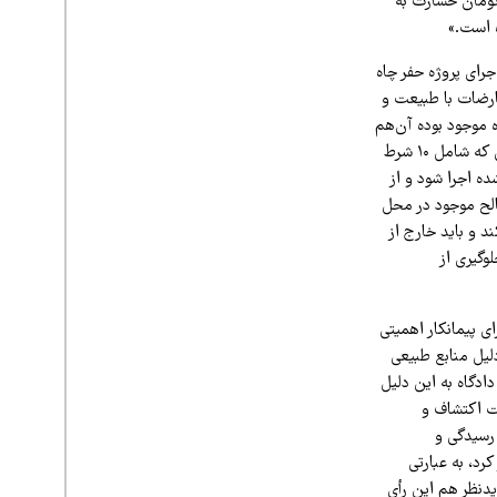
این عملیات طبق برآوردهای اولیه به‌صورت کلی ۸۰ میلیارد تومان خسارت به
ف نفت مجوزی برای اجرای پروژه حفر چاه
ارضات با طبیعت و
 موجود بوده آن‌هم
در بعضی نقاط که نیاز داشته و اصلاً قرار نبود درختی قطع شود.» بر اساس مجوز اداره کل منابع طبیعی که شامل ۱۰ شرط
ه اجرا شود و از
الح موجود در محل
 و باید خارج از
وگیری از
ی پیمانکار اهمیتی
لیل منابع طبیعی
یمشک در اوایل سال ۱۴۰۳ علیه پیمانکار به دادگاه بخش الوار گرمسیری شکایت کرد، اما مهر ۱۴۰۳ دادگاه به این دلیل
ه آبان ۱۴۰۳ شکایتی علیه مدیریت اکتشاف و
 با استناد به «شیوه‌نامه رسیدگی و
رد، به عبارتی
یدنظر هم این رأی