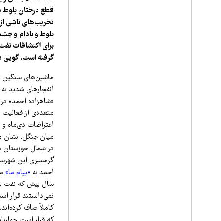
قطع درختان بلوط در
بلوط و بادام و چش
برای اکتشافات نفت 
گرفته است. گویی د
ماشین‌های سنگین راه
انفجارهای شدید به ل
«شاهزاده احمد» در 
متعددی از فعالیت ا
اعتراضات دی‌ماه و س
در شمال خوزستان در
گرمسیری این شهرستا
احمد به
«پیام ما»
سال پیش که نفت مثل 
نمی‌دانستند قرار ا
که قرار است چهاربا