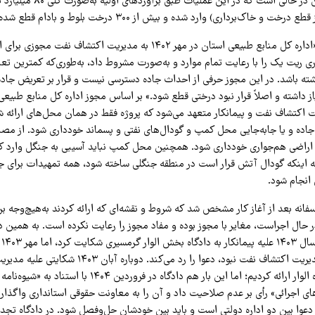
جاده‌سازی است. این در حالی است که در 
و خاک‌برداری) وارد شده و بیش از ۳۰۰ درخت بلوط و بادام قطع شده است.»
او توضیح می‌دهد: «اداره کل منابع طبیعی استان در مهر ۱۴۰۲ به مدیریت اکتشا
ی ریت یک را با رعایت تمام موارد و به‌صورت مشروط داد، به‌طوری‌که کمترین تع
ته باشد. در این مجوز حرفی از احداث جاده دسترسی نیست و قرار بر تعریض جاده
کتشاف نفت و پیمانکار متعهد می‌شود که پروژه فقط در همان محل‌های ارائه شد
 جاده و یا جابه‌جایی محل کمپ و گودال‌های نفتی و پسماند خودداری شود. از مص
 اراضی هم‌جواری خودداری شود. همچنین محل کمپ نباید آسیبی به جنگل وارد کند
به اینکه گودال آتش قرار است در منطقه جنگلی ساخته شود، همه تمهیدات برای جل
انجام شود.
فانه بعد از آغاز کار مشخص شد که شروط و نقشه‌ای که ارائه کردند به‌هیچ‌وجه برا
ر حال اجراست، مغایر با مجوز بوده و مفاد مجوز را رعایت نکرده است. به همین د
اند
که شکایت به نام مدیریت اکتشاف نفت نبود، دعوا را رد می‌کند. دوبار
پیمانکارش به دادگاه الوار ارائه کردیم؛ اما این بار هم دادگاه در فروردین ۱۴۰۴
ای اجرائی» رأی بر عدم صلاحیت داد و آن را به معاونت حقوقی استانداری واگذار ک
 دعوا بین دو اداره دولتی است و باید بین خودشان حل‌وفصل شود. در دادگاه تجد