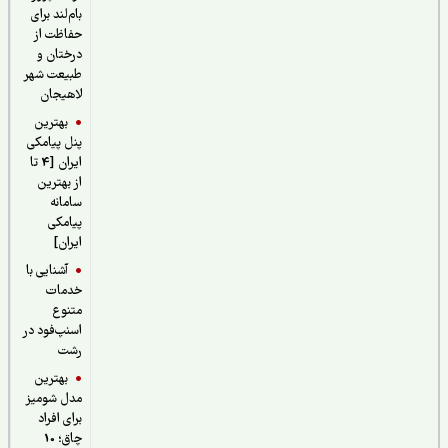
بام‌لند برای
حفاظت از
درختان و
طبیعت شهر
لاهیجان
بهترین
پنل پیامکی
ایران [4 تا
از بهترین
سامانه
پیامکی
ایران]
آشنایی با
خدمات
متنوع
اسنپ‌فود در
رشت
بهترین
مدل شومیز
برای افراد
چاق؛ 10