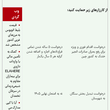
ارزارهای زیر حمایت کنید:
وب
گردی
قیمت
بلیط اتوبوس
به مرزهای
غربی کشور
مشخص شد
واست اقدام فوری و ویژه
درخواست ۵ ساله شدن تمامی
کمک به
ی رفع بحران صادرات انجیر
قراردادهای اجاره و اضافه شدن
ک به کشور چین
کرایه هر ۵ سال یک‌بار
تأمین مالی
یا واردات
داروی
ELAHERE
برای بیماران
مقاوم به
شیمی‌درمانی
در سرطان
خواست تبدیل بخش سنگان
نه به امتحان نهایی ۱۴۰۵
تخمدان
شهرستان
آیا با کپی
مدارک می