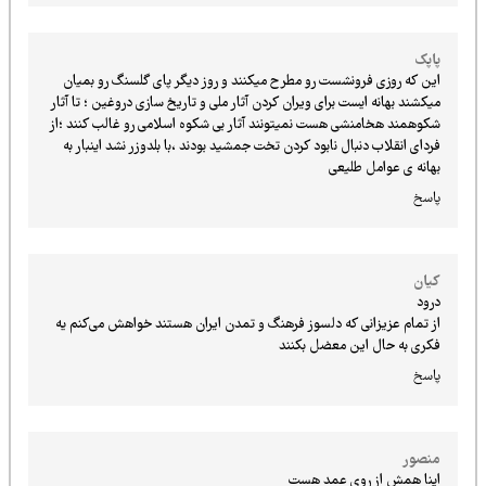
پاپک
این که روزی فرونشست رو مطرح میکنند و روز دیگر پای گلسنگ رو بمیان
میکشند بهانه ایست برای ویران کردن آثار ملی و تاریخ سازی دروغین ؛ تا آثار
شکوهمند هخامنشی هست نمیتونند آثار بی شکوه اسلامی رو غالب کنند ؛از
فردای انقلاب دنبال نابود کردن تخت جمشید بودند ،با بلدوزر نشد اینبار به
بهانه ی عوامل طلیعی
پاسخ
کیان
درود
از تمام عزیزانی که دلسوز فرهنگ و تمدن ایران هستند خواهش می‌کنم یه
فکری به حال این معضل بکنند
پاسخ
منصور
اینا همش از روی عمد هست