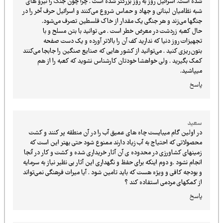
شده است. اسرائیل روز به روز بزرگتر شده است . چرا چون جنگ را نیرو های
شبه نظامیان لبنانی و جهاد و حماس شروع می‌کنند و اسرائیل حرف آخر را در
جنگها می‌زند و هر جنگی یک مقدار از خاک فلسطین تصرف می‌شود.
حال کعبه زردشت در معرض خطر است . می توانید با بتن مسلح و با
تجهیزات روز دنیا که ندارید کف آن را بالاتر آورده و یک دست صفحه
بتون‌ریزی کنید . می‌توانید از کشور هایی که صنایع صنگین را جابجا می‌کنند
کمک بگیرید . ولی خواهشا خودتان کارشناس نشوید که کعبه را از هم
میپاشید.
پاسخ
سعید
در اولین گام میبایست چاه های عمیق آب را در آن منطقه پر کنند و کشت
محصولاتی که احتیاج به آب زیاد دارند ممنوع شود حتی بهتر این است که
زمینهای کشاورزی در محدوده ی آن آثار خریداری شده و کشت و کار در آنجا
انجام نشود .و دوم اینکه برای حفظ و نگهداری این آثار بی نظیر نیاز به سرمایه
و بودجه کافی و ویژه هست که باید تامین شود . آیا میراث فرهنگی نمی‌تواند
از کمکهای مردمی استفاده کند ؟
پاسخ