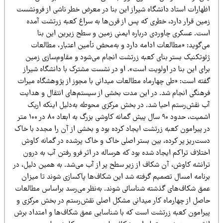
ظهارات استاد دانشگاه شیراز این بنا در معرض خطر ناشی از فرونشست
مین قرار دارد، خطری که پس از قرن‌ها به سراغ کعبه زرتشت آمده
ست. عسکری چاوردی درباره ایمنی زمین و سطح زیرین این بنا
ی‌گوید: «مطالعات ادامه دارد و به‌محض تأمین اعتبار، مطالعات
ئوتکنیک بستر بنای کعبه زرتشت انجام می‌شود و مقاوم‌سازی زمین
رای این بنا در اولویت است». او در نشست مشترک با دانشگاه شیراز
فته است: «طی چهارماه مطالعات میدانی با مجوز از پژوهشگاه میراث
رهنگی انجام شد. در این مدت بخشی از سیستم‌های انتقال و هدایت
ب نقش‌رستم احیا شد. در بخش مرکزی محوطه به‌دلیل اینکه اریک
اشمیت، حدود ۹۰ سال پیش گمانه کاوشی بزرگ به ابعاد ۸۰ در ۱۰۰ متر
ر پیرامون کعبه زرتشت ایجاد کرده بود و بخشی از آن را مجدد با خاک
ست‌ریز پر کرده، بین بستر اصلی خاک و خاک پرشده در گمانه کاوش
تلاف تراکم ایجاد شده بود که هرساله در اثر فرو رفتن آب به درون
رانشه کاوش، آن شکاف از زیر سطح پر از آب می‌شد. به همین دلیل، در
رنامه امسال تصمیم گرفته شد این شکاف‌ها پاکسازی شوند تا میزان
مق شکاف‌های گذشته شناسائی شوند. به‌نظر می‌رسد براساس مطالعات
اصل از چهارماه کار میدانی مشکل اصلی نقش‌رستم در بخش مرکزی و
یرامون کعبه زرتشت است که با شناسایی عمق شکاف‌ها و امتداد برش