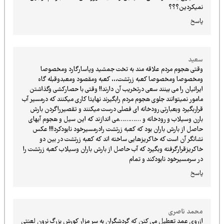
نمیکردین؟؟؟
پاسخ
سعید
وقتی هجوم مردم علاقه مند به تخت جمشید وپاسارگارد ومخصوصا
ومخصوصا ومخصوصا کعبه زرتشت،،، کعبه ومقصود ومعبدوقبله گاه
ایرانیان را می بینند سعی درتخریب آن دارند!! وقتی با حصارکشی وگذاشتن
مامور نمیتوانند جلوی هجوم مردم رابگیرند نهایتا کاری میکنند که درمسیر آب
قراربگیرد وبعبارتی رودخانه ای فصلی درست میکنند و تقصیرراگردن بارش
بارن وسیلاب و رودخانه و …………می اندازند که این سیل و هجوم آبهای
حاصل از بارش باران بود که کعبه زرتشت رادرمسیرخود نابودکرد!!! عکس
نشانگر آن است که خاکریزهایی ساخته اند که کعبه زرتشت در بین دو
خاکریزقرارگرفته وبگیرد که آب حاصل از بارش باران وسیلاب کعبه زرتشت را
در سرمسیرخود نابودکند و تمام
پاسخ
محمد ناصری
ازروی عمد تعطیل می کنن که گردشگران به سر مزار کورش بزرگ نرون لعنتی