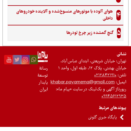
هوای آلوده با موتورهای منسوخ‌شده و آلاینده خودروهای
4
داخلی
5
گنجِ گمشده زیر چرخ لودرها
نی
ان: خیابان شریعتی، ابتدای عباس‌آباد،
 بهشتی، پلاک ۱۲، طبقه اول، واحد ۱
رسانۀ
ن:
۰۲۱۲۸۴۲۱۹۱۰
توسعۀ
یل:
khabar.payamema@gmail.com
پایدار
رتاژ آگهی و بک‌لینک در سایت «پیام ما»:
ایران
۰۹۹۴۵۶۱۲
ندهای مرتبط
پایگاه خبری گلونی