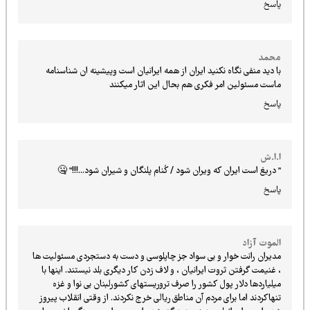
پاسخ
محمد
با دید منفی نگاه نکنید ایران از همه ایرانیان است وپیشینه ان شناسنامه
ماست مسئولین امر فکری هم بحال این اثار میکنند
پاسخ
ا.ا.ش
" دریغ است ایران که ویران شود / کُنام پلنگان و شیران شود...!!!" 🤐
پاسخ
الموت آزاد
مدیران رانت خوار و بی سواد جز چاپلوسی و دست به دستجردی مسئولیت ها
، غنیمت گرفتن ثروت ایرانیان ، و لاف زدن کار دیگری بلد نیستند. اینها با
میلیاردها دلار پول کشور را صرف تروریستهای کشورلبنان بی نوا و غزه
تنهاکردند اما برای مردم آن مناطق ریالی خرج نکردند. از وقتی انقلاب پیروز