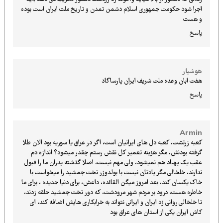
اجرا شود حکومت جمهوری اسلام دشمن تمدن و تاریخ ملت ایران است بوده
و هست
پاسخ
هوشیار
هفت ابان وعده ملت شریف ایران پارساگاد
پاسخ
Armin
کعبه زرتشت، کعبه دل های ایرانیان است، اگر در عراق یا سوریه بود الان طلا
گرفته بودنش، مگر هزینه تعمیر کل نقش رستم چقدر میشود؟ اندازه دم
عقب یک پهباد هم نمیشود، ولی مهم نیست، اصلا گذشته پدران ما را قبول
ندارند، خلخالی مگر یادتان نیست با بولدوزر تخت جمشید را میخواست با
خاک یکسان کند، بعد امروز میگن القائده، داعش، برای دنیا جدیده ، برای ما
خاطره هست، درود بر مردم شهر مرودشت، که دور تخت جمشید حلقه زدند،
تا خلخالی روانی زد ایران و ایرانی نتواند به خرابکاری هایش اضافه کند، ای
کاش ایران یکی از استان های عراق بود