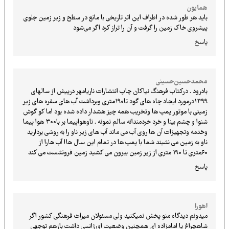
همایون
باید هر طور شده در اطراف این اثر تاریخی با مانع در سطح و زیر زمین جلوی
پیشروی خاک زمین را گرفت و آن را تراز کرد اگر می‌شود
پاسخ
محمدحسین‌حسینی
بادرود . درکتاب فرهنگ نیاکان چاپ انتشارات ناریامهر درپیش از سالهای
۱۳۹۹درمورد ایجاد چاه های گود تا۱۹۰متری وبرداشت آب های سفره های زیر
زمینی با موتور پمپ ها وتخریب همه چیز هشدار داده شده بود اما کو گوش
شنوا و چشم بینا و خرد خردمندانه سالم نمونه . ناوهواپیما بر با۳۰۰ هوا پیما
وخدمه وتجهیزات آن ها روی آب می ماند آب های زیر ناو را به روشی بردارید
ناو به زمین می نشیند شما با پمپ ها در تمام این سال هاا آب هارا از
۶۰متری تا ۱۹۰ متری از زیر زمبن بیرون می کشید زمین فرونشست می کند
پاسخ
اهورا
میدونم دیدگاه منو پخش نمیکنید ولی مسئولان میراث فرهنگی کشور اگر
شاهچراغ یا امامزاده ای همچنین وضعیت اورژانسی داشت بازهم توجهی