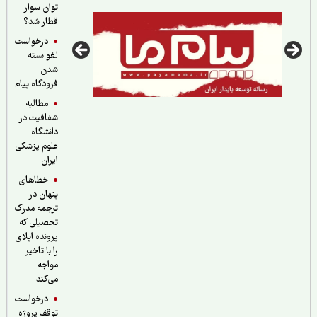
توان سوار
قطار شد؟
درخواست
لغو بسته
شدن
فرودگاه پیام
مطالبه
شفافیت در
دانشگاه
علوم پزشکی
ایران
خطاهای
پنهان در
ترجمه مدرک
تحصیلی که
پرونده اپلای
را با تاخیر
مواجه
می‌کند
درخواست
توقف پروژه