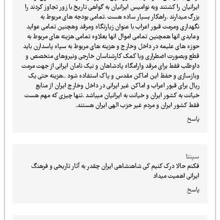
ایرانیان را کشتند وبه نوامیس ایرانیان به گواهی تاریخ با زور تجاوز کردند را
بزرگ میدارند .راهکار بسیار ساده هست .تمامی بودجه های مربوط به
نگهداری ومرمت قبور اعراب با عنوان زیارتگاه ومرقد وهچنین تمامی عواید
وعایدی انها همچنین تمامی اموال انها بعلاوه تمامی هزینه های مربوط به
حوزه های علیمه در داخل وخارج و هزینه های مربوط به سپاه پاسدارن باید
قطع وبصورت اضطراری وبا کمک کارشناسان خارجی ونیروهای متخصص و
داوطلب فقط برای مرقد وارامگاه پادشاهان و نیک نامان ایرانی از جهت مرمت
وبازسازی و حفظ این اماکن مقدس و پاک استفاده شود ..هزینه حتی یک
ریال برای قبور اعراب و اماکن غیر ایرانی در داخل وخارج ایران از منابع
خیانت به کشور ایران و خیانت به ایرانیان میباشد .تنها چیزی که مهم هست
فقط کشور ایران و مردم غیر حزب الهی ایران هستند.
پاسخ
سپنتا
فکنم حالا درک کنیم کی شاهنشاهی ایران چقدر به آثار تاریخی و فرهنگ
ایرانی اهمیت میداد
پاسخ