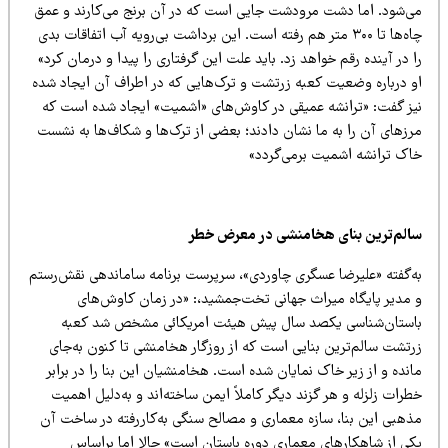
ی‌شود. اما دشت مرودشت جایی است که در آن برنج می‌کارند و عمق
چاه‌ها تا ۳۰۰ متر هم رفته است. این برداشت بی‌رویه آب اتفاقات بدی
 در آینده رقم خواهد زد. باید علت این گرفتاری را پیدا و درمان کرد»
و درباره وضعیت کعبه زرتشت و ترک‌هایی که در اطراف آن ایجاد شده
یز گفت‌: «ترانشه عمیقی در کاوش‌های «اشمیت» ایجاد شده است که
رزهای آن را به ما نشان دادند؛ بعضی از ترک‌ها و شکاف‌ها به نشست
اک ترانشه اشمیت برمی‌گردد»
الم‌ترین بنای هخامنشی در معرض خطر
ه‌گفته «علیرضا عسگری چاوردی»، سرپرست برنامه ساماندهی نقش‌رستم
 مدیر پایگاه میراث جهانی تخت‌جمشید،: «در زمان کاوش‌های
استان‌شناسی یکصد سال پیش هیئت امریکائی مشخص شد کعبه
رتشت سالم‌ترین بنایی است که از روزگار هخامنشی تا کنون به‌جای‌
نده و از زیر خاک نمایان شده است. هخامنشیان این بنا را در برابر
رات زلزله و هر گزند دیگر کاملاً ایمن ساخته‌اند و به‌دلیل اهمیت
ذهبی این بنا، سازه معماری و مصالح سنگی به‌کاررفته در ساخت آن
کی از شاهکارهای معماری دوره باستان است» حالا اما براساس