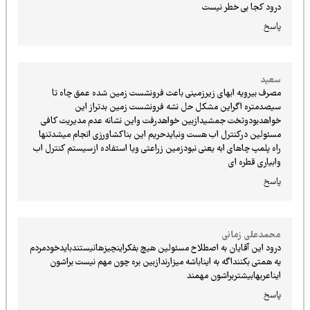
درود کجا بی خطر نیست
پاسخ
سعید
مصرف بیرویه ابهای زیرزمینی باعث فرونشست زمین شده عمق چاه تا
سیصدمتره اگراین مشکل حل نشه فرونشست زمین بدتراز این
خواهدبودوتخت جمشیدازبین خواهدرفت واین نشانه عدم مدیریت کافی
مسئولین درکنترل اب هست ونبایدحریم این بناکشاورزی انجام میشدتنها
راه پلمپ چاهای ابه یعنی نبودزمین زراعتی ویا استفاده ازسیستم کنترل اب
وابیاری قطره ای
پاسخ
محمدعلي زمانی
درود این آقایان به اصطلاح مسئولین هیچ بفکراینچیزهانیستندبایدخودمردم
یه همتی بکننداگه به ایناباشه میزارندازبین بره چون مهم نیست براشون
ایناعربهابیشتربراشون مهمند
پاسخ