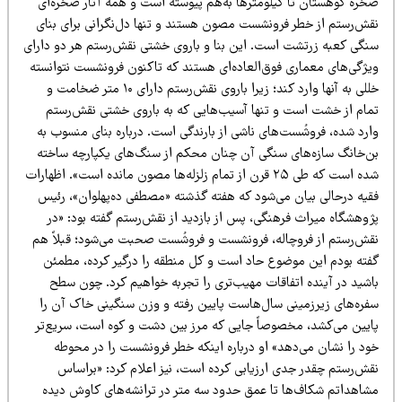
خره کوهستان تا کیلومترها به‌هم پیوسته است و همه آثار صخره‌ای
قش‌رستم از خطر فرونشست مصون هستند و تنها دل‌نگرانی برای بنای
نگی کعبه زرتشت است. این بنا و باروی خشتی نقش‌رستم هر دو دارای
یژگی‌های معماری فوق‌العاده‌ای هستند که تاکنون فرونشست نتوانسته
خللی به آنها وارد کند؛ زیرا باروی نقش‌رستم دارای ۱۰ متر ضخامت و
مام از خشت است و تنها آسیب‌هایی که به باروی خشتی نقش‌رستم
ارد شده، فروشُست‌های ناشی از بارندگی است. درباره بنای منسوب به
ن‌خانگ سازه‌های سنگی آن چنان محکم از سنگ‌های یکپارچه ساخته
شده است که طی ۲۵ قرن از تمام زلزله‌ها مصون مانده است». اظهارات
قیه درحالی بیان می‌شود که هفته گذشته «مصطفی ده‌پهلوان»، رئیس
ژوهشگاه میراث فرهنگی، پس از بازدید از نقش‌رستم گفته بود: «در
قش‌رستم از فروچاله، فرونشست و فروشُست صحبت می‌شود؛ ‌قبلاً هم
فته‌ بودم این موضوع حاد است و کل منطقه را درگیر کرده، مطمئن
اشید در آینده اتفاقات مهیب‌تری را تجربه خواهیم کرد. چون سطح
فره‌های زیرزمینی سال‌هاست پایین رفته و وزن سنگینی خاک آن را
ایین می‌کشد، مخصوصاً جایی که مرز بین دشت و کوه است، سریع‌تر
ود را نشان می‌دهد» او درباره اینکه خطر فرونشست را در محوطه
قش‌رستم چقدر جدی ارزیابی کرده است، نیز اعلام کرد: «براساس
شاهداتم شکاف‌ها تا عمق حدود سه متر در ترانشه‌های کاوش دیده