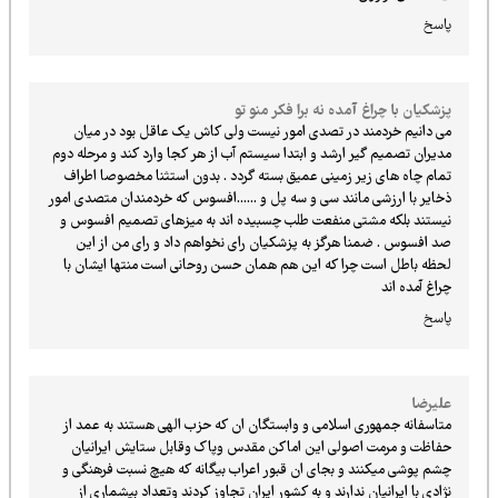
پاسخ
پزشکیان با چراغ آمده نه برا فکر منو تو
می دانیم خردمند در تصدی امور نیست ولی کاش یک عاقل بود در میان
مدیران تصمیم گیر ارشد و ابتدا سیستم آب از هر کجا وارد کند و مرحله دوم
تمام چاه های زیر زمینی عمیق بسته گردد . بدون استثنا مخصوصا اطراف
ذخایر با ارزشی مانند سی و سه پل و ......افسوس که خردمندان متصدی امور
نیستند بلکه مشتی منفعت طلب چسبیده اند به میزهای تصمیم افسوس و
صد افسوس . ضمنا هرگز به پزشکیان رای نخواهم داد و رای من از این
لحظه باطل است چرا که این هم همان حسن روحانی است منتها ایشان با
چراغ آمده اند
پاسخ
علیرضا
متاسفانه جمهوری اسلامی و وابستگان ان که حزب الهی هستند به عمد از
حفاظت و مرمت اصولی این اماکن مقدس وپاک وقابل ستایش ایرانیان
چشم پوشی میکنند و بجای ان قبور اعراب بیگانه که هیچ نسبت فرهنگی و
نژادی با ایرانیان ندارند و به کشور ایران تجاوز کردند وتعداد بیشماری از