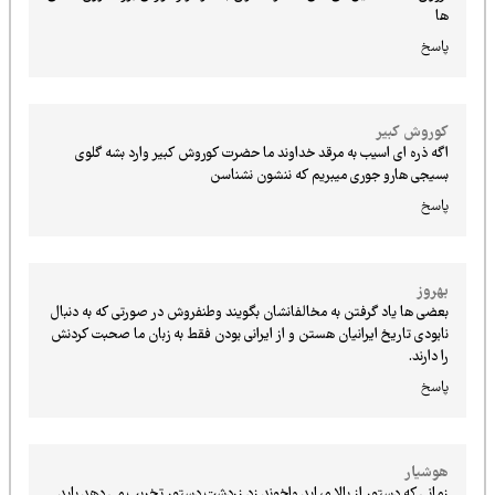
ها
پاسخ
کوروش کبیر
اگه ذره ای اسیب به مرقد خداوند ما حضرت کوروش کبیر وارد بشه گلوی
بسیجی هارو جوری میبریم که ننشون نشناسن
پاسخ
بهروز
بعضی ها یاد گرفتن به مخالفانشان بگویند وطنفروش در صورتی که به دنبال
نابودی تاریخ ایرانیان هستن و از ایرانی بودن فقط به زبان ما صحبت کردنش
را دارند.
پاسخ
هوشیار
زمانی که دستور از بالا میاید واخوند زد زردشت دستور تخریب می دهد باید