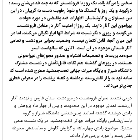
ختی را می‌گذراند. یک روز با فرونشستی که به چند قدمی‌شان رسیده
رگیرند و یک روز با گلسنگ‌ها و نفوذ رطوبت دست به گریبان، در این
ین مسئولان و کارشناسان اظهارات ضدونقیضی در مورد حوادث
یرامون این آثار دارند. یک روز از امنیت آثار در مقابل فرونشست
‌گویند و روزی دیگر نسبت به شرایط آنها ابراز نگرانی می‌کنند. اما در
ین میان آنچه قابل کتمان نیست، وضعیت بحرانی مرودشت و تمامی
ثار باستانی موجود در آن است. آثاری که سالهاست اسیر
وءمدیریت‌ها و تصمیمات اشتباه و صدور مجوزهای غیراصولی
ستند. در روزهای گذشته هم نکات قابل‌تأملی در نشست مشترک
انشگاه شیراز و پایگاه میراث جهانی تخت‌جمشید مطرح شده است که
ایه تهدید را از نقش‌رستم برداشته و کعبه زرتشت را در معرض خطری
ی‌تر می‌داند.
ر پی تشدید بحران‌ فرونشست در مرودشت استان فارس و تهدید آثار
رزشمند تمدنی موجود در این محدوده، و پس از چهار ماه پژوهش و
ایش دوشنبه گذشته اساتید زمین‌شناسی دانشگاه شیراز و گروه
استان‌شناسی پایگاه میراث جهانی تخت‌جمشید، در یک نشست علمی
شترک موضوع پایش چهارماهه و گزارش کاوش و ساماندهی محوطه
ش‌رستم را مورد بررسی قرار دادند.