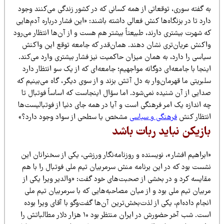
ه گفته سوری، توقعاتی از همه کسانی که در کشور زندگی می‌کنند وجود
رد تا در بزنگاه‌ها کنش فعالی داشته باشند: «این فشار درباره آدم‌هایی
 شهرت بیشتری دارند، طبیعتاً بیشتر هم هست و از آن‌ها انتظار می‌رود
اکنش عریان‌تری نشان دهند. همان‌قدر که جامعه توقع این واکنش
یاسی را دارد، به همان میزان حاکمیت نیز فشار بیشتری وارد می‌کند.
نجا با جامعه‌ای دوگانه مواجهیم؛ جامعه‌ای که از یک سو انتظار دارد
بریتی ما قهرمان‌وار به دل آتش بزند و از سوی دیگر، گاه می‌بینیم که
دایی از آن شنیده نمی‌شود. اما سؤال اینجاست که اساساً فوتبال تا
 اندازه یک امر فرهنگی است و آیا در همه جای دنیا از فوتبالیست‌ها
نتظار کنش
فرهنگی و سیاسی
مشخص یا سطحی از سواد وجود دارد؟»
ازیکن نباید ربات باشد
براهیم افشار»، نویسنده و روزنامه‌نگار ورزشی، یکی از سخنرانان این
شست بود که در این برنامه منش سرمربیان تیم ملی فوتبال را با هم
قایسه کرد و در بخشی از صحبت‌های خود گفت: «والدیر ویرا یکی از
بیان تیم ملی بود و از میان مصاحبه‌هایی که با سرمربیان تیم ملی
جام داده‌ام، یکی از لذت‌بخش‌ترین آن‌ها گفت‌وگو با آقای ویرا بوده
است. شب آخر حضورش در ایران منتظر بود ۱۰ هزار دلار مطالباتش را