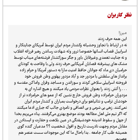
ظر کاربران
میرزا
این همه حرف زدند
نه در ارتباط با تجاوز وحشیانه وکشتار مردم ایران توسط آمریکای جنایتکار و
اسراییل قصاب انسانها خصوصا ترور وله شهادت رساندن رهبر فرزانه انقلاب
و نه جنایت تعمدی وغیرقابل باور و جگر سوزکشتار فرشته‌های میناب توسط
مشک های پیشرفته قصابان آمریکایی حرف زدند ولی با وقاحت به کودتای
حرامیان دی ماه که جوانان حافظ امنیت مارا به دستور آمریکا و حرام زاده
برانداز های سلطنتی با مزدور جد و آباد مزدور پهلوی وطن فروش خود
فروخته اسراییلی سلاخی کردند و سوزاندن و مساجد وقران واماکن مقدسه و
. . . را آتش زدند را بعنوان نظرات مردمی یاد میکنند و هیچ اشاره ای به
مزدوران حرامزاده وطن فروش خارج نشین که از عمو های حرامزاده تر از
خودشان ترامپ و نتانیاهو برای درخواست بمباران و کشتار مردم ایران
نمی‌کنند. زهی بی شرمی و بی انصافی و نامردی جالب که جباری ادعا میکنند
که اگر تیم ملی اهل مطالعه بودند موضع بهتری می‌گرفتند. پناه می‌بریم بخدا
از جهل و سقوط اندیشه خودشیفتگی در عین بلاهت و حقارت و ایستادن در
مقابل مردم وجهت نادرست تاریخ و افول شخصیت ؟؟ مدعیان گنده گوی
همیشه طلب کار جامعه . بدا باحال ما که این موجودات سست عنصر هم
عصریم.