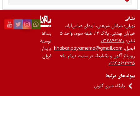
نی
ان: خیابان شریعتی، ابتدای عباس‌آباد،
 بهشتی، پلاک ۱۲، طبقه سوم، واحد ۵
رسانۀ
ن:
۰۲۱۲۸۴۲۱۹۱۰
توسعۀ
یل:
khabar.payamema@gmail.com
پایدار
رتاژ آگهی و بک‌لینک در سایت «پیام ما»:
ایران
۰۹۹۴۵۶۱۲
ندهای مرتبط
پایگاه خبری گلونی