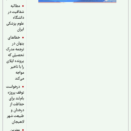
مطالبه
شفافیت در
دانشگاه
علوم پزشکی
ایران
خطاهای
پنهان در
ترجمه مدرک
تحصیلی که
پرونده اپلای
را با تاخیر
مواجه
می‌کند
درخواست
توقف پروژه
بام‌لند برای
حفاظت از
درختان و
طبیعت شهر
لاهیجان
بهترین