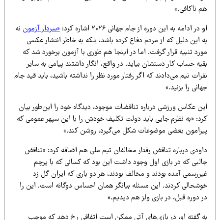
م ناکافی.»
 در ادامه به این دوره از جام جهانی ۲۰۲۶ اشاره کرد:
«سردار آزمون
نه
 این دلیل که از مردم دفاع کرده باشد، بلکه به خاطر انتشار عکسی
رد تنبیه قرار گرفت. اما در اینجا هم طوری با آزمون برخورد شد که
یه حساب کار دستشان بیاید. در واقع، انگار داشتند پیامی به سایر
رات تیم می‌دادند که اگر رفتار مورد نظر را نداشته باشید، باید قید جام
انی را بزنید.»
ین عکاس ورزشی درباره تناقضات موجود، دیدگاه خود را این‌طور بیان
رد: «به نظرم جایی باید دولت تکلیف خودش را با این سپهر عمومی که
یرامون بعضی موضوعات شکل می‌گیرد، روشن کند.»
اودی درباره تناقض رفتار مخالفان تیم ملی هم اضافه کرد: «تناقض
البی که در بازی اول وجود داشت این بود که کسانی که با پرچم
یررسمی آمده بودند و مخالف بودند، هر دو باری که ایران گل زد
وشحالی کردند. این مسئله بیانگر همان احساس دوگانه است. این را
 دوره قبل، در بازی ولز هم دیدیم.»
ه گفته او، در بازی‌های آتی ممکن است اتفاقی رخ دهد که موجب