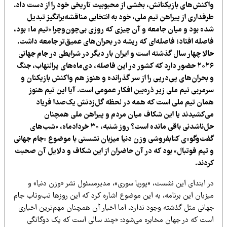
اکنش‌های بازیکنانش، بخشی از محبوبیت تاریخی خود را از دست داد.
فداری از پیراهن تیم ملی، خود به انتخابی مناقشه‌برانگیز تبدیل
ده بود و میان جامعه و آن چیزی که روزی بی‌چون‌وچرا «تیم ما» بود،
اصله افتاد؛ فاصله‌ای که ریشه در بحران‌های عمیق‌تر جامعه داشت.
الا چهار سال گذشته است و ایران بار دیگر در شرایطی در جام جهانی
۲۰۲۶ حضور دارد که کشور در این فاصله، دی‌ماه‌های پرالتهاب، جنگ
 بحران‌های پی‌درپی را از سر گذرانده و هنوز هم واکنش بازیکنان و
رمربی تیم ملی زیر ذره‌بین افکار عمومی است. آیا این تیم هنوز
مان تیم ملی است که همه در لحظه گل‌زدنش یک‌صدا فریاد
ی‌کشیدند یا این شکاف میان مردم و پیراهن ملی همچنان
حل‌ناشدنی باقی مانده است؟ روز شنبه، ۳۰ خردادماه، «شب‌های
فت‌وگو»ی کتابفروشی وزن دنیا میزبان نشستی با موضوع «جام جهانی
 تیم فوتبال» بود که در آن حاضران از این شکاف و دلایل آن صحبت
ردند.
ر ابتدای این نشست، «پوریا سوری»، مدیرمسئول نشر «وزن دنیا» و
زبان این برنامه، به این موضوع اشاره کرد که این روزها تب‌وتاب جام
هانی مثل گذشته وجود ندارد، اما اخبار آن همچنان مهم‌ترین اخباری
ست که در جهان مخابره می‌شود: «چند سالی است که یک دوگانگی