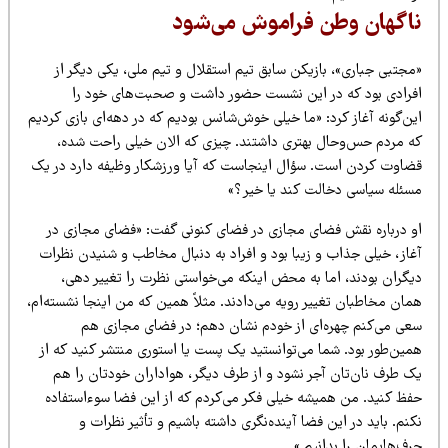
اگهان وطن فراموش می‌شود
مجتبی جباری»، بازیکن سابق تیم استقلال و تیم ملی، یکی دیگر از
فرادی بود که در این نشست حضور داشت و صحبت‌های خود را
ن‌گونه آغاز کرد: «ما خیلی خوش‌شانس بودیم که در دهه‌ای بازی کردیم
ه مردم حس‌وحال بهتری داشتند. چیزی که الان خیلی راحت شده،
ضاوت کردن است. سؤال اینجاست که آیا ورزشکار وظیفه دارد در یک
سئله سیاسی دخالت کند یا خیر؟»
و درباره نقش فضای مجازی در فضای کنونی گفت: «فضای مجازی در
غاز، خیلی جذاب و زیبا بود و افراد به دنبال مخاطب و شنیدن نظرات
یگران بودند، اما به محض اینکه می‌خواستی نظرت را تغییر دهی،
ان مخاطبان تغییر رویه می‌دادند. مثلاً همین که من اینجا نشسته‌ام،
عی می‌کنم چهره‌ای از خودم نشان دهم؛ در فضای مجازی هم
مین‌طور بود. شما می‌توانستید یک پست یا استوری منتشر کنید که از
ک طرف نان‌تان آجر نشود و از طرف دیگر، هواداران خودتان را هم
فظ کنید. من همیشه خیلی فکر می‌کردم که از این فضا سوءاستفاده
نم. باید در این فضا آینده‌نگری داشته باشیم و تأثیر نظرات و
ف‌هایمان را بدانیم.»