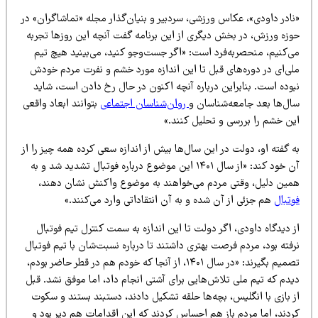
نادر داودی»، عکاس ورزشی، سردبیر و بنیان‌گذار مجله «تماشاگران» در
وزه ورزش، در بخش دیگری از این برنامه گفت آنچه این روزها تجربه
ی‌کنیم، منحصربه‌فرد است: «اگر جست‌وجو کنید، می‌بینید هیچ تیم
لی‌ای در دوره‌های قبل تا این اندازه مورد خشم و نفرت مردم خودش
بوده است. بنابراین درباره آنچه اکنون در حال رخ دادن است، شاید
ال‌ها بعد جامعه‌شناسان و
روان‌شناسان اجتماعی
بتوانند ابعاد واقعی
ین خشم را بررسی و تحلیل کنند.»
 گفته او، دولت در این سال‌ها بیش از اندازه سعی کرده همه چیز را از
آن خود کند: «از سال ۱۴۰۱ این موضوع درباره فوتبال تشدید شد و به
مین دلیل، وقتی مردم می‌خواهند به موضوع واکنش نشان دهند،
وتبال
هم جزئی از آن شده و به آن انتقاداتی وارد می‌کنند.»
 دیدگاه داودی، اگر دولت تا این اندازه به سمت کنترل تیم فوتبال
فته بود، مردم فرصت بهتری داشتند تا درباره نسبت‌شان با تیم فوتبال
تصمیم بگیرند: «در سال ۱۴۰۱، از آنجا که خودم هم در قطر حاضر بودم،
یدم که تیم ملی تلاش‌هایی برای آشتی انجام داد، اما موفق نشد. قبل
ز بازی با انگلیس، بچه‌ها حلقه تشکیل دادند، دستبند بستند و سکوت
ردند، اما مردم باز هم احساس کردند که این اقدامات هم دیر بود و