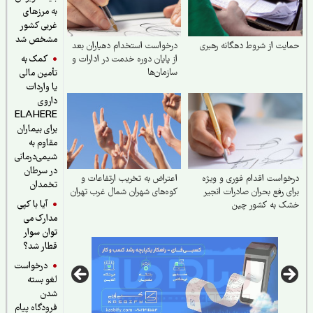
به مرزهای
غربی کشور
مشخص شد
یت از شروط دهگانه رهبری
درخواست استخدام دهیاران بعد
کمک به
از پایان دوره خدمت در ادارات و
سازمان‌ها
تأمین مالی
یا واردات
داروی
ELAHERE
برای بیماران
مقاوم به
شیمی‌درمانی
در سرطان
واست اقدام فوری و ویژه
اعتراض به تخریب ارتفاعات و
تخمدان
ی رفع بحران صادرات انجیر
کوه‌های شهران شمال غرب تهران
آیا با کپی
ک به کشور چین
مدارک می
توان سوار
قطار شد؟
درخواست
لغو بسته
شدن
فرودگاه پیام