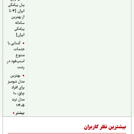
پنل پیامکی
ایران [4 تا
از بهترین
سامانه
پیامکی
ایران]
آشنایی با
خدمات
متنوع
اسنپ‌فود در
رشت
بهترین
مدل شومیز
برای افراد
چاق؛ 10
مدل ترند
1405
بیشتر
یشترین نظر کاربران