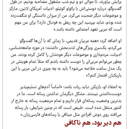
رایش بیاورند. تا حوالی دو و نیم شب مشغول مصاحبه بودیم. در طول
ت‌وگو، درباره دوستی‌اش با پائولو کوئیلو، ادبیات آمریکای لاتین، مارکز
 موضوعات دیگر صحبت می‌کرد. من از میزان دانستگی او شگفت‌زده
ده بودم. شاید بپرسید این چه ربطی به فوتبال دارد؟ برای من مهم
ست که مربی تعهد اجتماعی داشته باشد.»
 اضافه کرد: «همه مربیان قدیمی، تا زمانی که با آن‌ها گفت‌وگو
ی‌کردم، یک‌سری ویژگی‌های لذت‌بخش داشتند؛ در حوزه جامعه‌شناسی،
دبیات، مردم‌داری و موضوعات دیگر خودشان را کامل کرده بودند. من
طور می‌توانم مربی‌ای را دوست داشته باشم که مثلاً تمام هویتش در
ک مدل ساعت خلاصه می‌شود؟ باید به چه چیزی در این مربی یا این
زیکنان افتخار کنم؟»
 اعتقاد او، بازیکن نباید ربات باشد: «اساساً آدم‌های تسلیم‌پذیر
وست‌داشتنی نیستند. مشکل دیگرمان نداشتن رسانه است. ما در
دترین وضعیت رسانه‌ای قرار داریم و تمام مرجعیت رسانه به خارج از
شور منتقل شده است. طبیعی است که در چنین شرایطی، بار رسانه
‌افتد روی دوش افرادی مثل میثاقی یا رسانه‌های فارسی‌زبان.»
م دیر بود، هم ناکافی