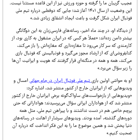
جیب گریبان ما را گرفته و حوزه ورزش نیز از این قاعده مستثنا نیست.
این وضعیت از سال ۱۴۰۱ آغاز شد؛ جایی که دوقطبی درباره تیم ملی
وتبال ایران شکل گرفت و باعث ایجاد انشقاق زیادی شد.»
 دیدگاه او، در چند ماه اخیر، رسانه‌های فارسی‌زبان به این دوگانگی
شتر دامن زده‌اند: «عملاً هر کسی که در ایران مشغول به کاری بود، از
رمندی که سر کار می‌رود تا مغازه‌داری که مغازه‌اش را باز می‌کند،
ابفروشی‌ای که از ارشاد مجوز می‌گیرد و فوتبالیستی که فوتبال بازی
‌کند، همه و همه در منگنه‌ای قرار گرفتند که هویت و ایرانیت آن‌ها
 زیر سؤال می‌برد.»
 به حواشی اولین بازی
تیم ملی فوتبال ایران در جام جهانی
امسال و
دیوهایی که از ایرانیان خارج از کشور منتشر شد، اشاره کرد:
یدیوهایی از بازخواست‌های ساواک‌گونه برخی ایرانیان خارج از کشور
تشر شد که از هواداران ایرانی سؤال می‌پرسیدند؛ هوادارانی که حتی
رچم خاصی هم در دست نداشتند و با پیراهن تیم ملی، مثل همه
ره‌های گذشته، آمده بودند. ویدیوهای سرشار از اهانت در رسانه‌های
نیا پخش شد و همین موضوع ما را به این فکر انداخت که درباره آن
حبت کنیم.»