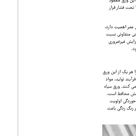
ین ورق معمولاً
 تحت فشار قرار
 عمر اهمیت دارد،
متی متفاوتی نسبت
افزایش غیرضروری
د.
 هر یک از این ورق‌
رآیند تولید، مواد
ی‌ کنند. ورق سیاه
 پوشش محافظ است.
 خوردگی اولویت
 زنگ‌ زدگی باعث