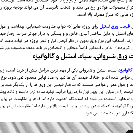
 و سازه‌ های سبک، سهم بالایی از بازار را به خود اختصاص داده است. نوسانات ا
گر از محصولات فولادی رخ می‌ دهد و انتخاب نادرست آن می‌ تواند بودجه پروژه را
وژه‌ هایی که متراژ مصرف بالا است.
ی
قیمت ورق استیل
برای پروژه‌ هایی که دوام، مقاومت شیمیایی، بهداشت و طول
ی استیل به دلیل ساختار آلیاژی خاص و وابستگی به بازار جهانی فلزات، رفتار قی
ارند. انتخاب این نوع ورق بدون در نظر گرفتن نیاز واقعی پروژه می‌ تواند باعث 
 در کاربردهای خاص، انتخابی کاملاً منطقی و اقتصادی در بلند مدت محسوب می‌ شو
ورق شیروانی، سیاه، استیل و گالوانیزه
لوانیزه
، سیاه، استیل و شیروانی یکی از مهم‌ ترین مراحل پیش از خرید است، زیرا
 طراحی شده‌ اند و اختلاف قیمت آن‌ ها تنها به عدد نهایی محدود نمی‌ شود. نوع ف
 و طول عمر از عواملی هستند که ساختار قیمتی این ورق‌ ها را از یکدیگر متمایز م
 قیمت را در میان این چهار نوع دارد، زیرا فرآیند تولید ساده‌ تری داشته و فاقد
وژه‌ هایی استفاده می‌ شود که استحکام اهمیت دارد اما ظاهر یا مقاومت در برابر
 گالوانیزه با اضافه شدن پوشش روی، قیمت بالاتری دارد اما مقاومت آن در برابر
هداری در بلند مدت می‌ شود.