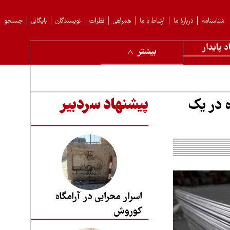
شناسنامه
دربارهٔ ما
ارتباط با ما
همراهی
نظرات
نویسندگان
بایگانی
جستجو
د پایدار
بیشتر
 در یک
پیشنهاد سردبیر
اسرار محرابی در آرامگاه
کوروش