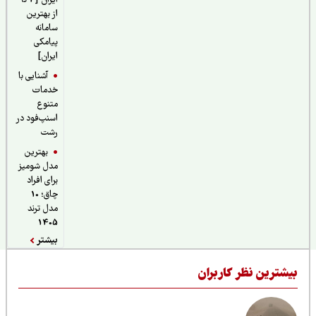
ایران [4 تا
از بهترین
سامانه
پیامکی
ایران]
آشنایی با
خدمات
متنوع
اسنپ‌فود در
رشت
بهترین
مدل شومیز
برای افراد
چاق؛ 10
مدل ترند
1405
بیشتر
یشترین نظر کاربران