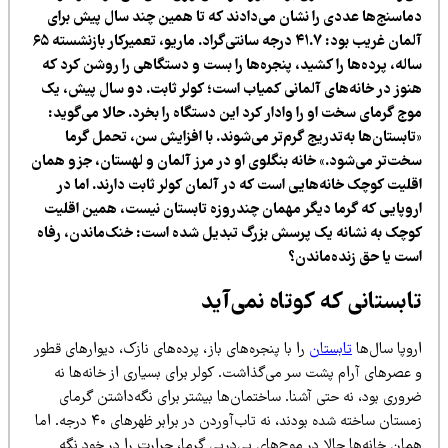
ماسنج‌ها عددی را نشان می‌دادند که تا همین چند سال پیش برای
آلمان غریب بود: ۴۱.۷ درجه سانتی‌گراد. ماریو، تعمیرکار بازنشسته ۶۵
اله، پرده‌ها را کشید، پنجره‌ها را بست و دستگاهی را روشن کرد که
نوز در خانه‌های آلمانی کمیاب است؛ کولر ثابت. دو سال پیش، یک
ج گرمای سخت او را وادار کرد این دستگاه را بخرد. حالا می‌گوید:
ابستان‌ها به‌تدریج گرم‌تر می‌شوند. با افزایش سن، تحمل گرما
خت‌تر می‌شود.» خانه بنگلوی او در مرز آلمان و لهستان، جزو همان
قلیت کوچک خانه‌هایی است که در آلمان کولر ثابت دارند. اما در
روپایی که گرما دیگر مهمان چندروزه تابستان نیست، همین اقلیت
وچک به نشانه یک پرسش بزرگ تبدیل شده است: خنک‌ماندن، رفاه
ست یا حق زنده‌ماندن؟
ابستانی که کوتاه نمی‌آید
وپا سال‌ها
تابستان
را با پنجره‌های باز، پرده‌های نازک، دیوارهای قطور
 عصرهای آرام پشت سر می‌گذاشت. کولر برای بسیاری از خانه‌ها نه
وری بود، نه حتی آشنا. ساختمان‌ها بیشتر برای نگه‌داشتن گرمای
زمستان ساخته شده بودند، نه تاب‌آوردن در برابر ظهرهای ۴۰ درجه. اما
ان خانه‌ها حالا در موج‌های پی‌درپی گرما، حرارت را در خود نگه