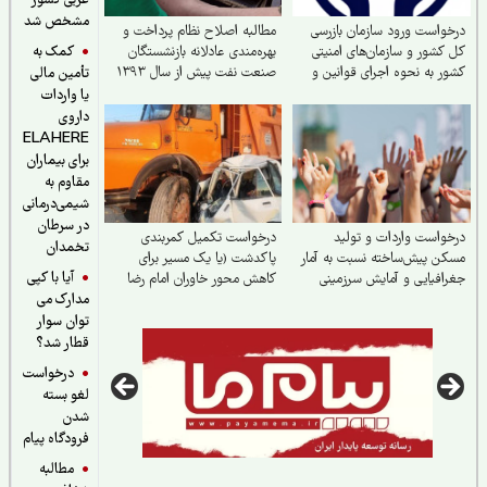
غربی کشور
مشخص شد
واست ورود سازمان بازرسی
مطالبه اصلاح نظام پرداخت و
کمک به
کشور و سازمان‌های امنیتی
بهره‌مندی عادلانه بازنشستگان
ر به نحوه اجرای قوانین و
صنعت نفت پیش از سال ۱۳۹۳
تأمین مالی
نت از حقوق بازنشستگان
در توزیع امتیازات ماده ۱۰
یا واردات
ین اجتماعی
داروی
ELAHERE
برای بیماران
مقاوم به
شیمی‌درمانی
در سرطان
واست واردات و تولید
درخواست تکمیل کمربندی
تخمدان
ن پیش‌ساخته نسبت به آمار
پاکدشت (یا یک مسیر برای
آیا با کپی
افیایی و آمایش سرزمینی
کاهش محور خاوران امام رضا
مدارک می
علیه‌السلام)
توان سوار
قطار شد؟
درخواست
لغو بسته
شدن
فرودگاه پیام
مطالبه