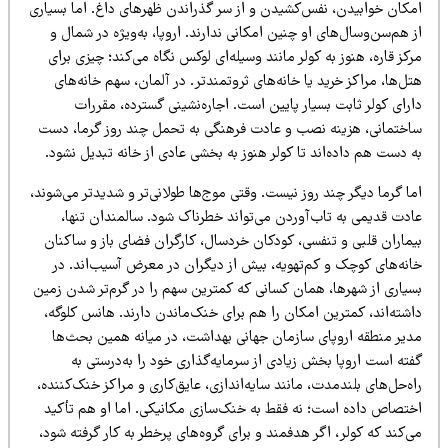
مکان خوابیدن، نفس‌کشیدن و از سر گذراندن ظهرهای داغ. اما بسیاری
 هم‌سن‌وسال‌های او چنین امکانی ندارند. اروپا، به‌ویژه در شمال و
کز قاره، هنوز به کولر مانند وسیله‌ای لوکس نگاه می‌کند؛ چیزی برای
ل‌ها، مراکز خرید یا خانه‌های ثروتمندتر. در آلمان، سهم خانه‌های
رای کولر ثابت بسیار پایین است. اجاره‌نشینی گسترده، مقررات
اختمانی، هزینه نصب و عادت فرهنگی به تحمل چند روز گرما، دست
 دست هم داده‌اند تا کولر هنوز به بخشی عادی از خانه تبدیل نشود.
ا گرما دیگر چند روز نیست. وقتی موج‌ها طولانی‌تر و شدیدتر می‌شوند،
ادت قدیمی به تاب‌آوردن می‌تواند خطرناک شود. سالمندان تنها،
یماران قلبی و تنفسی، کودکان خردسال، کارگران فضای باز و ساکنان
انه‌های کوچک و کم‌تهویه، بیش از دیگران در معرض آسیب‌اند. در
سیاری از شهرها، همان کسانی که کمترین سهم را در گرم‌تر شدن زمین
اشته‌اند، کمترین امکان را هم برای خنک‌ماندن دارند. هانس کلوگه،
دیر منطقه اروپای سازمان جهانی بهداشت، در میانه همین بحث‌ها
ته است اروپا بخش زیادی از سرمایه‌گذاری خود را به‌درستی به
ه‌حل‌های بلندمدت، مانند سایه‌اندازی، عایق‌کاری و مراکز خنک‌کننده،
ختصاص داده است؛ نه فقط به خنک‌سازی مکانیکی. اما او هم تأکید
‌کند که کولر، اگر هدفمند و برای گروه‌های پرخطر به کار گرفته شود،