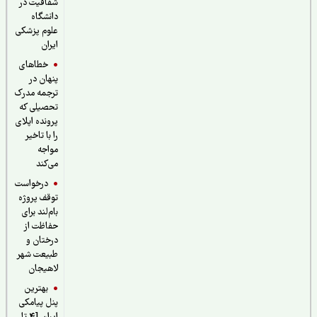
شفافیت در
دانشگاه
علوم پزشکی
ایران
خطاهای
پنهان در
ترجمه مدرک
تحصیلی که
پرونده اپلای
را با تاخیر
مواجه
می‌کند
درخواست
توقف پروژه
بام‌لند برای
حفاظت از
درختان و
طبیعت شهر
لاهیجان
بهترین
پنل پیامکی