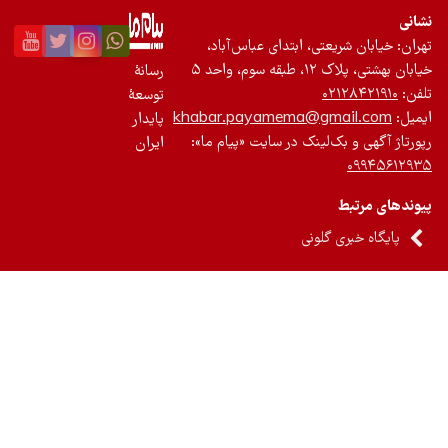
نی
ان: خیابان شریعتی، ابتدای عباس‌آباد،
 بهشتی، پلاک ۱۲، طبقه سوم، واحد ۵
رسانۀ
ن:
۰۲۱۲۸۴۲۱۹۱۰
توسعۀ
یل:
khabar.payamema@gmail.com
پایدار
رتاژ آگهی و بک‌لینک در سایت «پیام ما»:
ایران
۰۹۹۴۵۶۱۲
ندهای مرتبط
پایگاه خبری گلونی