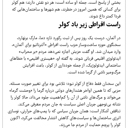
خشی از پاسخ است. جمله او ساده است: هر دو نقش دارند؛ هم کولر
رای کسانی که همین امروز در خطرند، هم شهرها و ساختمان‌هایی که
دا کمتر داغ شوند.
است افراطی زیر باد کولر
 آلمان، درست یک روز پس از ثبت رکورد تازه دما، مارک برنهارد،
خنگوی حوزه ساخت‌وساز حزب راست افراطی «آلترناتیو برای آلمان»،
ارد میدان شد. او گفت حزبش اجازه نمی‌دهد مردم «بر محراب»
دئولوژی اقلیمی قربانی شوند. به گفته او، «هیستری اقلیمی» با خطاهای
اختمانی ایدئولوژیک، از جمله خودداری از کولر، باعث افزایش
رگ‌ومیر ناشی از گرما شده است.
ین سخنان فقط دفاع از کولر نبود؛ تلاشی بود برای تغییر صورت مسئله.
زبی که تا همین اواخر هشدارهای دولتی درباره گرما را «وحشت گرما»
‌خواند و مرگ‌های ناشی از آن را کم‌اهمیت جلوه می‌داد، حالا کولر را
شانه بی‌توجهی جریان اصلی سیاست به جان مردم معرفی می‌کند.
ناقض آشکار است: همان جریان سیاسی که با پمپ‌های حرارتی، نوسازی
نرژی ساختمان‌ها و سیاست‌های کاهش انتشار مخالفت می‌کرد، اکنون
لر را پرچم حمایت از مردم جا می‌زند.