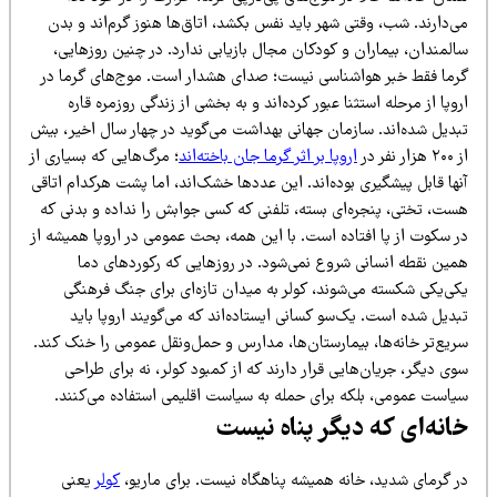
‌دارند. شب، وقتی شهر باید نفس بکشد، اتاق‌ها هنوز گرم‌اند و بدن
لمندان، بیماران و کودکان مجال بازیابی ندارد. در چنین روزهایی،
رما فقط خبر هواشناسی نیست؛ صدای هشدار است. موج‌های گرما در
وپا از مرحله استثنا عبور کرده‌اند و به بخشی از زندگی روزمره قاره
بدیل شده‌اند. سازمان جهانی بهداشت می‌گوید در چهار سال اخیر، بیش
ار نفر در
اروپا بر اثر گرما جان باخته‌اند
؛ مرگ‌هایی که بسیاری از
ها قابل پیشگیری بوده‌اند. این عددها خشک‌اند، اما پشت هرکدام اتاقی
ست، تختی، پنجره‌ای بسته، تلفنی که کسی جوابش را نداده و بدنی که
ر سکوت از پا افتاده است. با این همه، بحث عمومی در اروپا همیشه از
مین نقطه انسانی شروع نمی‌شود. در روزهایی که رکوردهای دما
کی‌یکی شکسته می‌شوند، کولر به میدان تازه‌ای برای جنگ فرهنگی
دیل شده است. یک‌سو کسانی ایستاده‌اند که می‌گویند اروپا باید
ریع‌تر خانه‌ها، بیمارستان‌ها، مدارس و حمل‌ونقل عمومی را خنک کند.
ی دیگر، جریان‌هایی قرار دارند که از کمبود کولر، نه برای طراحی
یاست عمومی، بلکه برای حمله به سیاست اقلیمی استفاده می‌کنند.
انه‌ای که دیگر پناه نیست
ر گرمای شدید، خانه همیشه پناهگاه نیست. برای ماریو،
کولر
یعنی