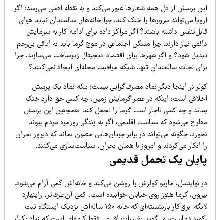
ین پرسش از دل همه شعارها عبور می‌کند و به نقطه اصلی می‌رسد: اگر
وپا می‌تواند سرورها را خنک کند، چرا خانه‌های سالمندان نباید هوای
بل‌تنفس داشته باشند؟ اگر مراکز داده برای ادامه کار به سرمایش
ئمی نیاز دارند، چرا مسکن اجتماعی در موج گرما باید به اتاقی بی‌رحم
بدیل شود؟ و اگر شهرها برای اقتصاد دیجیتال زیرساخت می‌سازند، چرا
رای نجات سالمندان تنها، شبکه مراقبت محله‌ای ایجاد نمی‌کنند؟
ولر در اینجا دیگر نماد مصرف‌گرایی نیست؛ بلکه نماد یک پرسش
خلاقی است: اینکه در عصر گرمایش زمین، چه کسی حق دارد خنک
ماند و چه کسی ناچار است گرما را تحمل کند. همچنین این پرسش
طرح می‌شود که سیاست اقلیمی، اگر به زندگی روزمره مردم پیوند
ورد، چگونه می‌تواند در برابر جریان‌هایی مصون بماند که دیروز بحران
 انکار می‌کردند و امروز با همان بحران، سیاست‌سازی می‌کنند.
ایان یک تحمل قدیمی
ر نوایتسل، ماریو کولرش را روشن می‌کند و خانه‌اش کمی آرام می‌شود.
رون، گرما هنوز روی خیابان خوابیده است. کمی آن‌طرف‌تر، راینهارد
لانگه، برق‌کار بازنشسته‌ای که خانه ۱۵۰ ساله‌اش نزدیک ایستگاه ثبت
کورد دماست، می‌گوید تغییرات اقلیمی فقط کلمه‌ای است که زیاد تکرار