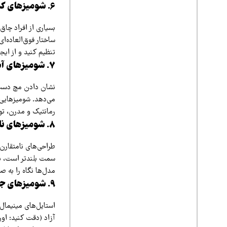
۶. شومیزهای کمربنددار با فرم‌دهی عالی
بسیاری از افراد چاق
تنظیم کنید و از ایجا
۷. شومیزهای آستین سه‌ربع با پف ملایم
نشان دادن مچ دست (
می‌دهد. شومیزهایی 
رمانتیک و مدرن، توج
۸. شومیزهای نامتقارن (Asymmetrical)
طراحی‌های نامتقارن،
سمت بلندتر است، یا
مدل‌ها نگاه را به ص
۹. شومیزهای جلو دکمه‌دار اورسایز (مدل مردانه)
آزاد (دقت کنید: اور