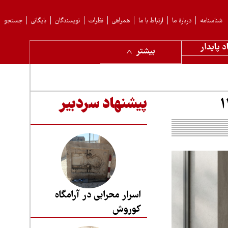
شناسنامه
دربارهٔ ما
ارتباط با ما
همراهی
نظرات
نویسندگان
بایگانی
جستجو
د پایدار
بیشتر
پیشنهاد سردبیر
اسرار محرابی در آرامگاه
کوروش