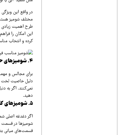
مثل سفید-آبی یا نود
در واقع این ویژگی 
مختلف شومیز هستند،
طرح اهمیت زیادی پی
این امکان را فراهم
کرده و انتخاب مناس
۴. شومیزهای حریر لخت و ریزش‌دار
برای مجالس و مهمانی
دلیل خاصیت لخت بود
نمی‌کنند. اگر به دن
دهید.
۵. شومیزهای کلوش (A-Line)
شومیزها در قسمت سر
قسمت‌های میانی بدن 