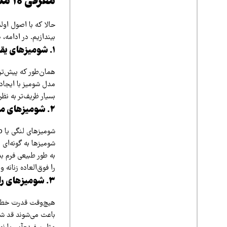
معرفی 10 مدل شومیز ترند 1405 برای افراد چاق
بیندازیم. در ادامه، ۱۰ مدل شومیز زنانه که اندام شما را به بهترین شکل نشان می‌دهند را معرفی می‌کنیم:
۱. شومیزهای یقه هفت (V-Neck)
همان‌طور که پیش‌تر 
مدل شومیز با ایجاد
بسیار ظریف‌تر به ن
۲. شومیزهای مدل لنگی (Wrap)
شومیزها به گونه‌ای
به طور طبیعی فرم بد
را فوق‌العاده زنانه
۳. شومیزهای راه‌راه عمودی
هیچ‌وقت قدرت خطوط ر