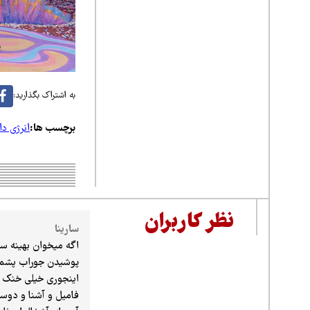
به اشتراک بگذارید:
برچسب ها:
انرژی دان
نظر کاربران
سارینا
اگه میخوان بهینه س
پوشیدن جوراب پشمی 
اینجوری خیلی خنک م
فامیل و آشنا و دوست