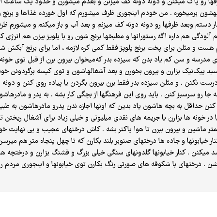
فها رو پاک میکنن و دونه دونه کف میزنن و بعدم میشورن و حدود یک ساعت اون 
شون برمیخوره . من خودم اینجوری ظرف میشورم که اول خورده غذاها و برنج و ب
 دستم و‌بعد ظرفها رو دونه دونه کف میزنم و بعد آب و باز میکنم و میشورم ظرفه
آلودگی هم داره اگه رستورانها و مطبخها برنج شون رو با پلوپز بپزن هم انرژی
 هست و مثلن برای پخت برنج پلوپز فقط کمی کره لازمه ، اما برای برنج آبکش 
وی مدرسه و سن کم یاد بدن که سیزده بدر که‌میخوان بیرون برن از قبل توی خو
سبد پیک‌نیک بزارن و بیرون بخورن و بعد آشغالهاشون و توی کیسه برگردونن خ
ست نکنن . و مثلن سیزده بدر فقط برن بیرون بگردن یا پیاده روی کنن و دونه می
 جا رو سرسبز کنن . باید روی این فرهنگها از بچگی کار بشه . به پدر و مادر
کنن حداقل به بچه هاشون یاد بدین که اونها اجازه ندن پدرو مادرهاشون به طب
 در خونه ها بزارن یا جریمه های نقدی میلیونی و خیلی زیاد برای آشغال ریختن ت
تر ماشین و بیرون ببرن تا هوا پاکتر بشه . کاش درختهای عجیب و بی نهایت خو
نار خیابونها و جاده ها درختهای صنوبر بلند بکارن که تا چهل پنجاه متر هم می
د میکنن . کنار خیابونها گلدونهای سنگی خیلی بزرگ و قشنگ بزارن و درختچه ه
ن . درختهای با شکوفه های صورتی رنگ بکارن توی خیابونها و اینجوری مردم رو