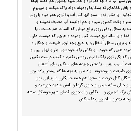
شیر آب تا درجه آخر بازه و هدر میره بهشون هم گفتم بارها
اقی غذاهای ته بشقابها رو‌دونه دونه پاک میکنم و میریزم
ارو . یا مثلن توی رستورانها کلی آب و انرژی هدر میره با روش
 کمتر و‌ وقت کمتری میبره و هم اونهمه آب مصرف نمیشه و
شده یه سطل روغن روی برنج میزنن که ناسالم هم هست . یا
نه غذا و یا ساندویچ درست کنن و‌میوه و هرچی که دوست دارن
ونه و بریزن سطل آشغال و به هیچ وجه توی طبیعت و جنگل و
وه هایی که خوردن و بکارن یا با خودشون بذر و نهال ببرن و
هاشون که بگی توی پارک آتیش روشن نکنیم و کباب درست نکنین
یعت آسیب بزنن . یا مثلن جریمه های سنگین برای آشغال
وی طبیعت و رودخونه . یاد بدن به بچه ها که بیشتر پیاده روی
شگلی گثل درخت ویستریا هم همه جا بکارن تا زیبایی توی
رسن و خیلی سایه میدن و جلوی گرما و تابش شدید خورشید و
ای برگ انجیری و ... بکارن و اینجوری فضای شهر خوشگل میشه
حیه بهتر و سادتری پیدا میکنن