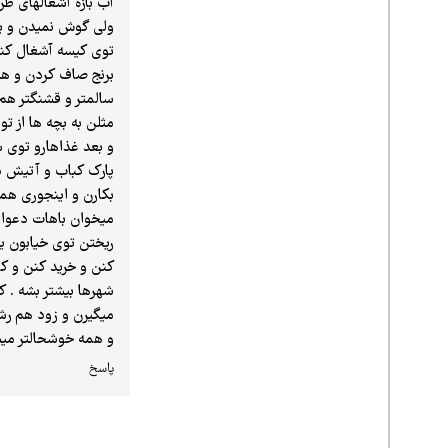
آب بازه آشغالهای ظر
ولی گوش نمیدن و به
توی کیسه آشغال کنار
برنج صاف کردن و هم 
سالمتر و قشنگتر هم
مثلن به بچه ها از ت
و بعد غذاهارو توی 
پارک کباب و آتیش در
بکارن و اینجوری همه
میخوان باهات دعوا 
ریختن توی خیابون یا
کنن و خرید کنن و کم
شهرها بیشتر بشه . ک
میگیرن و زود هم رش
و همه خوشحالتر میش
پاسخ