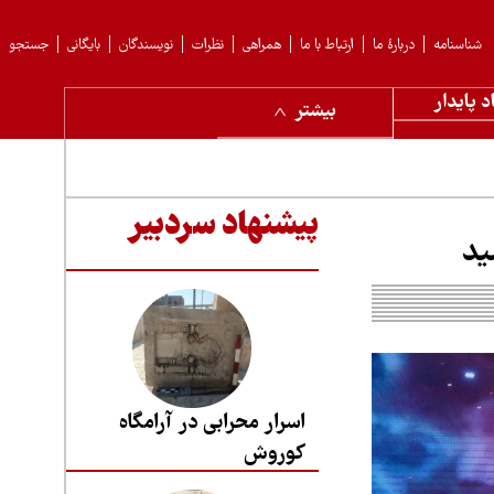
شناسنامه
دربارهٔ ما
ارتباط با ما
همراهی
نظرات
نویسندگان
بایگانی
جستجو
د پایدار
بیشتر
پیشنهاد سردبیر
ید
اسرار محرابی در آرامگاه
کوروش