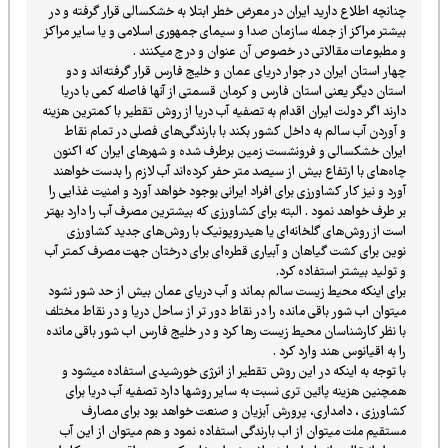
چنانچه اطلاع دارید ایران در معرض خطر ابتلا به خشکسالی قرار گرفته و در
بیشتر مراکز از جمله سازمان صدا و سیمای جمهوری اسلامی و یا سایر مراکز
و مطبوعات مقالاتی در خصوص آن عنوان و درج میکنند .
چهار استان ایران در جوار دریای عمان و خلیج فارس قرار گرفته‌اند و دو
استان دیگر یعنی استان فارس و کرمان قسمتی از آنها فاصله کمی با دریا
دارند اگر دولت ایران اقدام به تصفیه آب دریا از روش تقطیر با کمترین هزینه
و آوردن آب سالم به داخل کشور بکند با بارندگی‌های فصلی در تمام نقاط
ایران خشکسالی و فرونشست زمین برطرف شده و شهرهای ایران که اکنون
چاه‌های با ارتفاع بیش از سیصد متر حفر کرده‌اند آب لازم را بدست خواهند
آورد و نیز کار کشاورزی برای افراد ایرانی بوجود خواهد آورد و امنیت غذایی را
بر طرف خواهد نمود . البته برای کشاورزی که بیشترین مصرف آب را دارد بهتر
است از روش‌های گلخانه‌ای یا هیدروپونیک با روش‌های جدید کشاورزی
نوین برای کشت گیاهان و آبیاری قطره‌ای برای درختان جهت مصرف کمتر آب
و تولید بیشتر استفاده کرد.
برای اینکه محیط زیست سالم بماند و آب دریای عمان بیش از حد شور نشود
میتوان اب شور باقی مانده را در نقاط دور تر از ساحل دریا و در نقاط مختلف
با نظر کارشناسان محیط زیست رها کرد و در خلیج فارس اب شور باقی مانده
را به اقیانوس هند وارد کرد .
با توجه به اینکه در این روش تقطیر از انرژی خورشیدی استفاده میشود و
همچنین هزینه پائین تری نسبت به سایر روشها دارد تصفیه آب دریا برای
کشاورزی ، دامداری، پرورش آبزیان و صنعت خواهد بود برای مصارف
مستقیم ملت میتوان از اب بارندگی استفاده نمود و هم میتوان از این آب