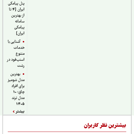
پنل پیامکی
ایران [4 تا
از بهترین
سامانه
پیامکی
ایران]
آشنایی با
خدمات
متنوع
اسنپ‌فود در
رشت
بهترین
مدل شومیز
برای افراد
چاق؛ 10
مدل ترند
1405
بیشتر
یشترین نظر کاربران