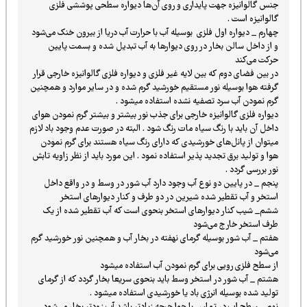
جنس گالوانیزه جهت پایداری و روی آن‌ها دیواره سطحی پوششی فلزی
گالوانیزه است .
چهارم _ دیواره اول فلزی بوسیله آب با حرارت‌ آب دریا از بيرون خنک می‌شود
و از داخل سالن بخار در روی دیوارها به آب تبدیل شده و بسمت پایین
حرکت می‌کند
در بین فضای دوم که بین لایه غیر فلزی و دیواره فلزی گالوانیزه خارجی قرار
گرفته هوا بوسیله نور مستقیم خورشید گرم شده و در سایر موارد و همچنین
گرم نمودن آب سرد تصفیه نشده استفاده میشود .
دیواره فلزی گالوانیزه خارجی برای جذب نور بیشتر و بیشتر گرم نمودن هوای
داخل آن باید با رنگ سیاه مات رنگ شود . البته در صورت عدم وجود باد لازم
میتوان از پانل‌های خورشیدی که دارای رنگ سیاه هستند برای گرم نمودن
هوا و تولید برق تجدید پذیر استفاده نمود . این مورد باید از نظر زاویه تابش
نور بررسی گردد .
پنجم _ در پایین دو نوع آب وجود دارد آب شور در وسط و در واقع داخل
استخر و آب تقطیر شده شیرین در دو طرف و کنار دیوارهای استخر
ششم_ شیب کنار دیوارهای استخر بنحوی است که آب تقطیر شده از یک
طرف استخر خارج می‌شود
هفتم _ آب شور بوسیله گرمای نهفته در بخار آب و همچنین نور خورشید گرم
می‌شود
از سطح فلزی رویی برای گرم نمودن آب استفاده میشود
هشتم _ آب شور در استخر وسط باید بنحوی سریعا بخار گردد که از گرمای
تولید شده بوسیله انرژی باد یا خورشیدی استفاده میشود .