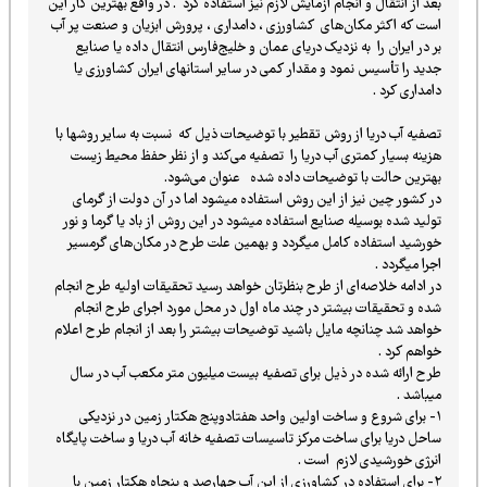
بعد از انتقال و انجام ازمایش لازم نیز استفاده کرد . در واقع بهترین کار این
است که اکثر مکان‌های کشاورزی ، دامداری ، پرورش ابزیان و صنعت پر آب
بر در ایران را به نزدیک دریای عمان و خلیج‌فارس انتقال داده یا صنایع
جدید را تأسیس نمود و مقدار کمی در سایر استانهای ایران کشاورزی یا
دامداری کرد .
تصفیه آب دریا از روش تقطیر با توضیحات ذیل که نسبت به سایر روشها با
هزینه بسیار کمتری آب دریا را تصفیه می‌کند و از نظر حفظ محیط زیست
بهترین حالت با توضیحات داده شده عنوان می‌شود.
در کشور چین نیز از این روش استفاده میشود اما در آن دو‌لت از گرمای
تولید شده بوسیله صنایع استفاده میشود در این روش از باد یا گرما و نور
خورشید استفاده کامل ميگردد و بهمین علت طرح در مکان‌های گرمسیر
اجرا ميگردد .
در ادامه خلاصه‌ای از طرح بنظرتان خواهد رسید تحقیقات اولیه طرح انجام
شده و تحقیقات بیشتر در چند ماه اول در محل مورد اجرای طرح انجام
خواهد شد چنانچه مایل باشید توضیحات بیشتر را بعد از انجام طرح اعلام
خواهم کرد .
طرح ارائه شده در ذیل برای تصفیه بیست میلیون متر مکعب آب در سال
میباشد .
۱- برای شروع و ساخت اولين واحد هفتادوپنج هکتار زمین در نزدیکی
ساحل دریا برای ساخت مرکز تاسیسات تصفیه خانه آب دریا و ساخت پایگاه
انرژی خورشیدی لازم است .
۲- برای استفاده در کشاورزی از این آب چهارصد و پنجاه هکتار زمین با