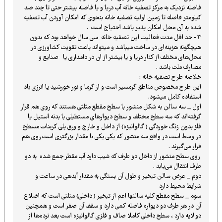
فاصله نزدیک به مرکز تصفیه خانه آب دریا و یا فاصله بیشتر حتی تا چند صد
کیلومتر فاصله تا زمین اولیه تصفیه خانه بنحوی که امکان آوردن آب تصفیه
شده به آن محل امکان پذیر باشد احتیاج است .
۳- حد اقل مدت فعالیت این تصفیه خانه سی سال خواهد بود که بدون
هیچگونه هزینه‌ای در ساخت میباشد و میتواند باعث تقویت کشاورزی در
محل‌های مختلف از کنار دریا و یا بیشتر از ان در دامداری یا صنایع و
مصارف ملت باشد .
خلاصه طرح تصفیه خانه :
این طرح مخصوص مناطق گرمسیر است و از گرما و نور خورشید یا انرژی باد
استفاده کامل میشود.
اول _ سه سالن به شکل منشور با سطح مقطع مثلثی هستند که روی هم قرار
گرفته‌اند که سه سطح مختلف و سطح دیوارهای مستطیلی با بدنه استیل یا
فلز بدون زنگ خوردگی ( گالوانیزه) از داخل و خارج و ورق پلی کربنات مسطح
در وسط است در واقع سه منشور که یکی یکی با مقدار بزرگتری است روی هم
قرار می‌گیرند .
روی سطح منشور از داخل دو طرف که شیب دارد آب مقطر جمع شده به دو
طرف انتقال می‌یابد .
دوم _ عرض سالن تبخیر و طول آن بستگی به مقدار آبدهی در ساعت و
شرایط محیط دارد
سوم _ سطح مقطع کلیه سالنها اعم از تبخیر ( داخلی) مثلثی است که اضلاع
آن در هر طرف دو دیواره فاصله کمی دارد و سقف آن صفر است و همچنین
دو لایه دارد ، سطح داخلی کاملا صاف و فلزی گالوانیزه است بعد نرده‌ها از