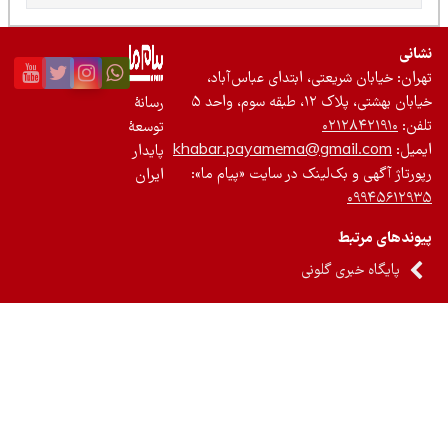
نی
ان: خیابان شریعتی، ابتدای عباس‌آباد،
 بهشتی، پلاک ۱۲، طبقه سوم، واحد ۵
رسانۀ
ن:
۰۲۱۲۸۴۲۱۹۱۰
توسعۀ
یل:
khabar.payamema@gmail.com
پایدار
رتاژ آگهی و بک‌لینک در سایت «پیام ما»:
ایران
۰۹۹۴۵۶۱۲
ندهای مرتبط
پایگاه خبری گلونی