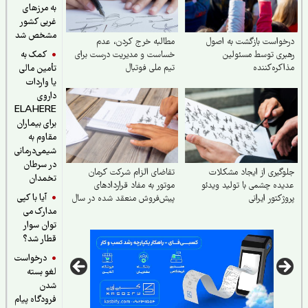
به مرزهای
غربی کشور
مشخص شد
واست بازگشت به اصول
مطالبه خرج کردن، عدم
کمک به
ری توسط مسئولین
خساست و مدیریت درست برای
کره‌کننده
تیم ملی فوتبال
تأمین مالی
یا واردات
داروی
ELAHERE
برای بیماران
مقاوم به
شیمی‌درمانی
در سرطان
گیری از ایجاد مشکلات
تقاضای الزام شرکت کرمان
تخمدان
ده چشمی با تولید ویدئو
موتور به مفاد قراردادهای
آیا با کپی
ژکتور ایرانی
پیش‌فروش منعقد شده در سال
مدارک می
۱۴۰۴
توان سوار
قطار شد؟
درخواست
لغو بسته
شدن
فرودگاه پیام