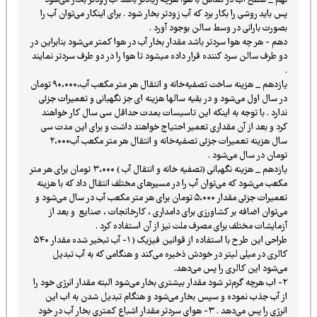
نهم _ سطح اب در تماس با هوا هرچه زیادتر باشد آب زودتر بخار می‌شود
پس باید روشی را بکار برد که آب زودتر بخار شود . برای اینکار می‌توان آب را
بصورت بارانی در وسط سالن بوجود آورد .
دهم - هر چه هوا سردتر باشد مقدار بخار آب در هوا کمتر می‌شود بنابراین در
دو طرف سالن سرد کننده قرار داده میشود تا هوا را در دو طرف سردتر نمایند
.
یازدهم _ هزینه ساخت تصفیه‌خانه و انتقال هر متر مکعب آب،۹۰،۰۰۰ تومان
در سال اول می‌شود و در بقیه سالها هزینه ای جز نگهبانی و تعمیرات جزئی
ندارد . با توجه به اینکه این تاسیسات بمدت حداقل سی سال کار خواهند
کرد و بعد از آن مقداری تعمیر احتیاج خواهند داشت و برای این مدت سی
سال هزینه تعمیرات جزئی تصفیه‌خانه و انتقال هر متر مکعب آب۲،۰۰۰
تومان در سال می‌شود .
یازدهم _ هزینه نگهبانی (تصفیه خانه و انتقال آب ) ۳،۰۰۰ تومان برای هر متر
مکعب می‌شود که می‌توان آب را در مسیرهای مختلف انتقال داد که با هزینه
تعمیرات جزئی مقدار ۵،۰۰۰ تومان برای هر متر مکعب آب در سال می‌شود و
می‌توان اضافه بر کشاورزی برای دامداری ، کارخانجات ، صنایع و بعد از
آزمایشات مختلف برای مصرف ملت نیز از آن استفاده کرد .
طراحی این طرح با استفاده از قوانین فیزیک ( ۱- آب تبخیر شده مقدار ۵۴۰
کالری در میلی لیتر در خودش ذخیره می‌کند و هنگامی که به آب تبدیل
می‌شود این کالری را پس می‌دهد.
۲- اب هرچه گرم‌تر شود مقدار بیشتری بخار می‌شود البته مقدار انرژی خود را
از آب جذب نموده و سپس بخار می‌شود و هنگام تبدیل شدن به اب این
انرژی را پس می‌دهد . ۳- هوای سردتر مقدار اشباع کمتری بخار آب در خود