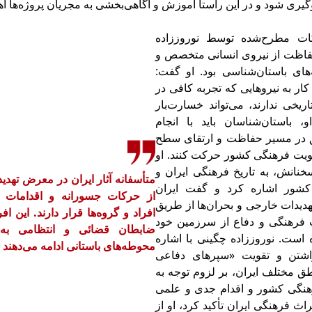
وگیری شود و در این راستا آموزش و آگاهی‌بخشی به مجریان پروژه‌ها اه
ات مطرح‌شده توسط نوروززاده
فاظت از نیروی انسانی متخصص و
‌های باستان‌شناسی بود. او گفت:
کار به نیروهایی که تجربه کافی در
ریخی ندارند، می‌تواند خسارت‌بار
و، باستان‌شناسان باید با انجام
 در مسیر حفاظت و ارتقای سطح
یت فرهنگی کشور حرکت کنند. او
خنانش، به تاریخ فرهنگی ایران و
متأسفانه آثار ایران در معرض تهد
شور اشاره کرد و گفت ایران
از حرکات جسورانه و اقدامات غ
تهدیدات خارجی و بحران‌ها از طریق
افراد و گروه‌ها قرار دارند. این ا
فرهنگی و دفاع از سرزمین خود
ضابطان قضائی و انتظامی به 
ست. نوروززاده چگینی با اشاره
محوطه‌های باستانی ادامه می‌دهند
اشتن و تقویت «سپرهای دفاعی
ق مختلف ایران، بر لزوم توجه به
هنگی کشور و اقدام جدی و علمی
ث فرهنگی ایران تأکید کرد، او از