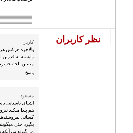
نظر کاربران
کاردر
بالاخره هرکس هر 
وابسته به قدرتن ا
میبینن، آخه حسرت 
پاسخ
مسعود
اشیای باستانی با
هم پیدا میکند نیر
کسانی بفروشندهمه
بگیرد حتی میگوین
می‌گیرند بی آنکه ی