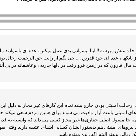
جا دستش میرسه !! اینا بیسوادن یدی عمل میکنن، عده ای باسوادند ما
ز بانکها ، عده ای خود قدرتن .... چی بگم از رانت حق الزحمت رجال ب
مال قارون که در زمین فرو رفت در دلها جاریه ، وعاشقانه در پی آنند،
ید ارحالت امنیتی بودن خارج بشه تمام این کارهای غیر مجاز به دلی
وهای امنیتی باعث آزار واذبت می شوند برای همین مردم سعی میکند حفا
 جا مسول اصلی حفاری‌ها غیر مجاز کسی می داند که وابسته به قدر
د نیروهای امنیتی هم بدستور ایشان کسانی اشیای عتیقه دارند وقتی 
ک ریالی بدهند البته اگه زنده مونده باشد