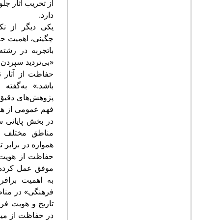
از تخریب آثار جل
دارد.
یکی دیگر از نک
چگینی، اهمیت ح
باتجربه در رشته
«بی‌تردید سپردن 
حفاظت از آثار تا
باشد.» به‌گفته ا
پژوهش‌های دقیق
فهم عمومی از هو
در بخش پایانی س
مناطق مختلف ک
همواره در برابر 
حفاظت از هویت 
موفق عمل کرده ا
به اهمیت برافر
فرهنگی» در مناط
تاریخ و هویت فر
در حفاظت از میرا