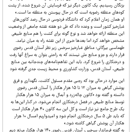
زنگان رسیدیم. یک کانون دیگر نیز که فرسایش آن شروع شده، از پشت
وه‌های منطقه رضویه است که در حال پیوستن به منطقه ما است.»
و همان زمان اعلام کرد که دانشگاه فردوسی در حال رصد کانون‌های
بارخیز کشور است و وعده داد که طی دو هفته نقشه جامعی از وضعیت
ین منطقه ارائه خواهد شد و نوع گونه برای کشت را هم منابع طبیعی
شخص خواهد کرد اما بعدها خبری از این نقشه راه به میان نیامد.
هماسبی بیرگانی: مناطق غبارخیز سرخس زیر نظر آستان قدس رضوی
ار دارند و جزو منابع ملی نیستند که به راحتی بتوان به سراغ آنها رفت
درختکاری را شروع کرد. باید این تفاهم‌نامه‌های چندجانبه بین منابع
بیعی، آستان قدس، وزارت کشاورزی و محیط زیست جدی گرفته شود
ین موارد در حالی بود که رجبی مقدم مسئول کاشت، نگهداری و قرق
پوشش گیاهی به میزان ۱۲ تا ۱۵ هزار هکتار را آستان قدس رضوی
دانسته و گفته بود «کانون چاله‌زرد و آبمال به میزان ۱۵ هزار هکتار
وسط منابع طبیعی در فصل درختکاری انجام می‌شود. در کنار این‌ها به
یک طرح جامع نیز نیاز است و کل این سه کانون ۴۰ هزار هکتار است
که باید طی ۵ سال درختکاری انجام شود و امیدواریم امسال ۱۰ هزار
کتار آن پوشش گیاهی کاشته شود.»
به گفته فرماندار سرخس، آستان قدس رضوی ۱۴۰ هزار هکتار مرتع دیم