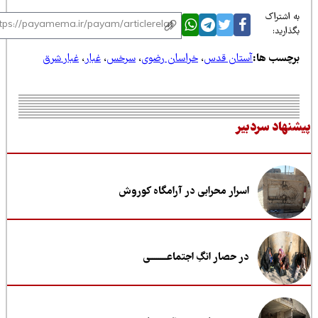
 اشتراک
ذارید:
رچسب ها:
آستان قدس
،
خراسان رضوی
،
سرخس
،
غبار
،
غبار شرق
نهاد سردبیر
اسرار محرابی در آرامگاه کوروش
در حصار انگِ اجتماعــــــــی