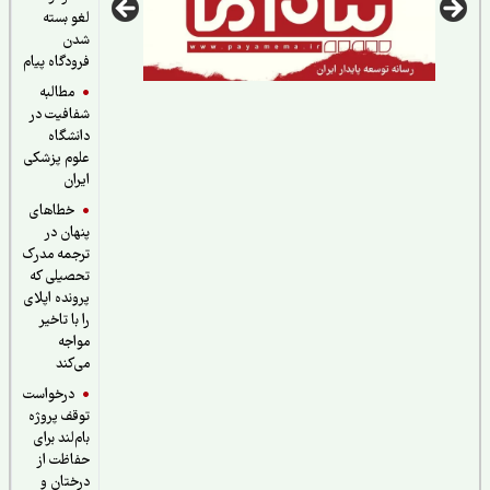
لغو بسته
شدن
فرودگاه پیام
مطالبه
شفافیت در
دانشگاه
علوم پزشکی
ایران
خطاهای
پنهان در
ترجمه مدرک
تحصیلی که
پرونده اپلای
را با تاخیر
مواجه
می‌کند
درخواست
توقف پروژه
بام‌لند برای
حفاظت از
درختان و