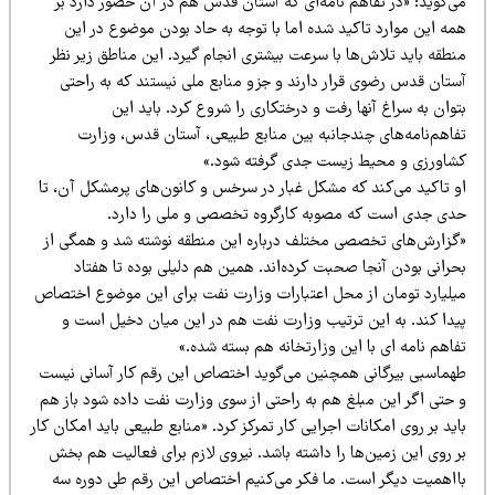
ی‌گوید: «در تفاهم نامه‌ای که آستان قدس هم در آن حضور دارد بر
مه این موارد تاکید شده اما با توجه به حاد بودن موضوع در این
طقه باید تلاش‌ها با سرعت بیشتری انجام گیرد. این مناطق زیر نظر
ستان قدس رضوی قرار دارند و جزو منابع ملی نیستند که به راحتی
وان به سراغ آنها رفت و درختکاری را شروع کرد. باید این
فاهم‌نامه‌های چندجانبه بین منابع طبیعی، آستان قدس، وزارت
شاورزی و محیط زیست جدی گرفته شود.»
و تاکید می‌کند که مشکل غبار در سرخس و کانون‌های پرمشکل آن، تا
دی جدی است که مصوبه کارگروه تخصصی و ملی را دارد.
گزارش‌های تخصصی مختلف درباره این منطقه نوشته شد و همگی از
حرانی بودن آنجا صحبت کرده‌اند. همین هم دلیلی بوده تا هفتاد
یلیارد تومان از محل اعتبارات وزارت نفت برای این موضوع اختصاص
یدا کند. به این ترتیب وزارت نفت هم در این میان دخیل است و
اهم نامه ای با این وزارتخانه هم بسته شده.»
هماسبی بیرگانی همچنین می‌گوید اختصاص این رقم کار آسانی نیست
 حتی اگر این مبلغ هم به راحتی از سوی وزارت نفت داده شود باز هم
ید بر روی امکانات اجرایی کار تمرکز کرد. «منابع طبیعی باید امکان کار
ر روی این زمین‌ها را داشته باشد. نیروی لازم برای فعالیت هم بخش
ااهمیت دیگر است. ما فکر می‌کنیم اختصاص این رقم طی دوره‌ سه