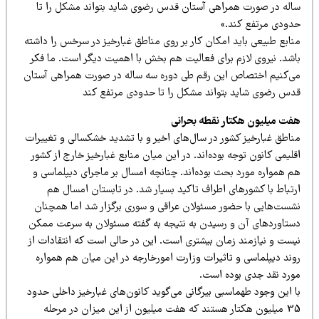
اله در صورت همراهی آستان قدس رضوی شاید بتواند مشکل را تا
دودی مرتفع کند.»
نابع طبیعی باید امکان کار بر روی مناطق غبارخیز در سرخس را داشته
اشد. نیروی لازم برای فعالیت هم بخش با اهمیت دیگر است. ما فکر
ی‌کنیم اختصاص این رقم طی دوره‌ سه ساله در صورت همراهی آستان
دس رضوی شاید بتواند مشکل را تا حدودی مرتفع کند
فت میلیون هکتار نقطه بحرانی
ناطق غبارخیز کشور در سال‌های اخیر و با تشدید خشکسالی و تغییرات
لیمی کانون توجه بوده‌اند. در این میان منابع غبارخیز خارج از کشور
م همواره مورد بحث بوده‌اند. چنانچه امسال بر ماجرای دیپلماسی و
رتباط با کشورهای اطراف تاکید بسیار شد. در تابستان امسال هم
شست‌هایی با حضور مسئولان عراقی و سوری برگزار شد اما همچنان
ستاوردهای آن و رسیدن به نتیجه به گفته مسئولان به سرعت ممکن
یست و نیازمند زمان بیشتری است. این در حالی است که انتقادات از
وند دیپلماسی و تاثیرات وزارت امورخارجه در این میان هم همواره
ورد نقد جدی بوده است.
ا این وجود طهماسبی بیرگانی می‌گوید کانون‌های غبارخیز داخلی حدود
35 میلیون هکتار هستند که هفت میلیون از این میزان در مرحله