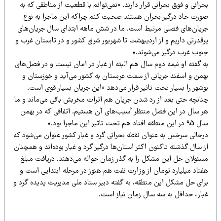
رانی و فوق بحرانی قرار دارند. «نمی‌توانم با قطعیت از مناطقی که به
ورت حاد درگیر بحران هستند صحبت کنم چراکه این ماجرا به نوع
ریان‌های فصلی مرتبط است. ما در شش ماهه ابتدای سال جریان‌های
رقدرتی داریم و از اردیبهشت تا شهریور شرق کشور و در تابستان غرب و
نوب غرب درگیر می‌شوند.»
 گفته او نیمه دوم سال هم البته از غبار در امان نیست و در فصل‌های
همن و اسفند جریانی از سمت عربستان به کشور می‌آید و خوزستان و
شهر را بسیار تحت تاثیر قرار می‌دهد «این جریان بسیار قوی است.
نانچه حتی بعد از رد شدن جریان هم اثرات مخربش باقی می‌ماند و ما
ر سال در این فصل منتظر آسیب‌های آن هستیم. اتفاقی که در بهمن
ن منطقه افتاد هم تحت تاثیر این ماجرا بود.»
رحالی سرخس به عنوان نقطه بحرانی گرد و غبار کشور عنوان می‌شود که
 سال گذشته تاکنون اکثر استان‌ها درگیر گرد و غبار بوده‌اند و همچنان
سئولان حل این مشکل را به گذر زمان حواله می‌دهند. دریافت مبلغ
فتاد میلیارد تومان از وزارت نفت هم هنوز در مرحله ابتدایی است و
رای حل مشکل این منطقه، به گفته دبیر ستاد ملی مدیریت پدیده گرد و
بار، حداقل به سه سال زمان نیاز است.