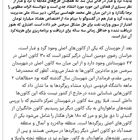
یده گرد و غبار در حالی بیان شد که همچنان طرح‌های مقابله با گرد و غبار از
ر بسیاری از فعالان این حوزه مورد انتقاد جدی است و نتوانسته اثرات مطلوبی را
جا بگذارد و در این میان علی محمد طهماسبی بیرگانی، دبیر ستاد ملی مدیریت
یده گرد و غبار هم در گفت‌وگو با «پیام ما» از اختصاص هفتاد میلیارد تومان
تبار از سوی وزارت نفت برای حل مشکل سرخس خبر داده است. اعتباری که هنوز
یافت نشده و حداقل زمانی سه ساله برای دریافت و برنامه‌ریزی برای هزینه‌کرد
 نیاز است.
عد از خوزستان که یکی از کانون‌های اصلی وجود گرد و غبار است،
خراسان رضوی دومین استان درگیر کشور است که 30 کانون اصلی در
22 شهرستانش وجود دارد و از این میان سه کانون اصلی در شهرستان
رخس جزو حادترین کانون‌ها به شمار می‌روند. آنطور که محمدرضا
رجبی مقدم، فرماندار این شهرستان سال گذشته گفته بود «مطالعات ۲
هه دانشگاه فردوسی درباره منشاء ریزگرد‌ها به ما نشان داد که
انون‌هایی شناسایی شده در خارج از کشور نیست بلکه این کانون‌ها
اخلی است. قبلا روی سه کانون در شهرستان تمرکز داشتیم که با بررسی
شه‌های ماهواره‌ای به یک کانون دیگر نیز رسیدیم. کانون خانگیران از
گنبدلی تا دق چل‌تو و مرز که ۱۸۰ هزار هکتار را شامل می‌شود یکی از
نون‌های اصلی ریزگرد‌ها است. منطقه چاله‌زرد و آبمال و منطقه
مدآباد دو کانون اصلی دیگر ریزگرد‌ها در سرخس هستند و پس از
رسی نقشه‌های ماهواره‌ای به کانون چهارم نیز در منطقه تخته واویلا و