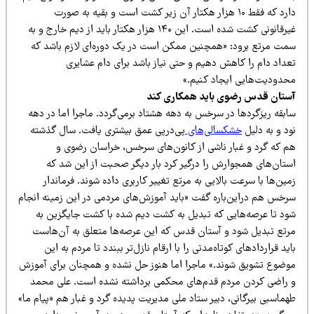
دارد که فقط ۱۰ هزار هکتار آن زیر کشت است و بقیه به صورت
غیرقانونی کشت شده است. این ۱۴۰ هزار هکتار باید از دیم خارج و به
مت مرتع برود: «همچنین ممکن است در یک دوره‌ای لازم باشد که
عداد دام را کاهش دهیم و حتی نیاز باشد برای دام عشایری
حدودیت‌هایی ایجاد کنیم.»
ستان قدس رضوی باید همکاری کند
ابقه ریزگردها در سرخس به دهه هشتاد برمی‌گردد. ماجرا اما در دهه
د و به دلیل
خشکسالی‌های
پی‌درپی عمق بیشتری یافت. سال گذشته
م که گرد و غبار ناشی از کانون‌های سرخس، خراسان رضوی و
ستان‌های همجوارش را درگیر کرد بار دیگر صحبت از این شد که
ین‌ها با سرعت بالایی به مرتع تغییر کاربری داده شوند. فرماندار
رخس هم در‌این‌باره گفت «باید آموزش‌های مردمی در این زمینه انجام
ود تا عرصه‌هایی که تبدیل به کشت دیم شده با کشت جایگزین به
رتع تبدیل شود و آستان قدس که این عرصه‌ها متعلق به آن‌هاست
ید قراردادهای کوتاه‌مدتی را با ارقام نازل‌تر ببندد تا مردم به این
وضوع تشویق شوند.» ماجرا اما هنوز حل نشده و همچنان برای آموزش
 راضی کردن مردم قدم‌های محکمی برداشته نشده است. علی محمد
ماسبی بیرگانی، دبیر ستاد ملی مدیریت پدیده گرد و غبار هم «پیام ما»