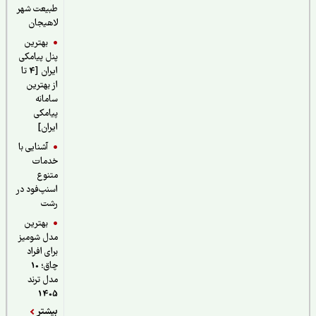
طبیعت شهر
لاهیجان
بهترین
پنل پیامکی
ایران [4 تا
از بهترین
سامانه
پیامکی
ایران]
آشنایی با
خدمات
متنوع
اسنپ‌فود در
رشت
بهترین
مدل شومیز
برای افراد
چاق؛ 10
مدل ترند
1405
بیشتر