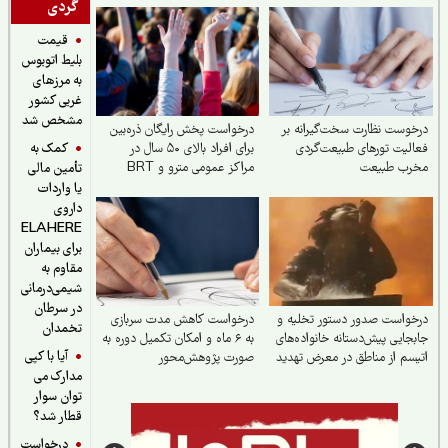
گردی
قیمت
بلیط اتوبوس
به مرزهای
غربی کشور
مشخص شد
وست نظارت سخت‌گیرانه بر
درخواست پخش رایگان ذره‌بین
کمک به
لیت تورهای طبیعت‌گردی
برای افراد بالای ۵۰ سال در
رب طبیعت
مراکز عمومی مترو و BRT
تأمین مالی
یا واردات
داروی
ELAHERE
برای بیماران
مقاوم به
شیمی‌درمانی
در سرطان
واست صدور دستور تخلیه و
درخواست کاهش مدت سربازی
تخمدان
جایی پیش‌دستانه خانواده‌های
به ۶ ماه و امکان تکمیل دوره به
آیا با کپی
سم از مناطق در معرض تهدید
صورت پژوهش‌محور
مدارک می
توان سوار
قطار شد؟
درخواست