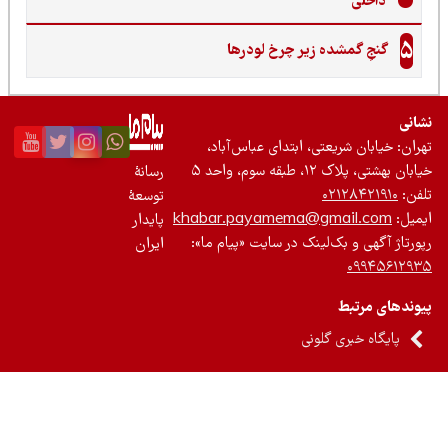
داخلی
5
گنجِ گمشده زیر چرخ لودرها
نی
ان: خیابان شریعتی، ابتدای عباس‌آباد،
 بهشتی، پلاک ۱۲، طبقه سوم، واحد ۵
رسانۀ
ن:
۰۲۱۲۸۴۲۱۹۱۰
توسعۀ
یل:
khabar.payamema@gmail.com
پایدار
رتاژ آگهی و بک‌لینک در سایت «پیام ما»:
ایران
۰۹۹۴۵۶۱۲
ندهای مرتبط
پایگاه خبری گلونی