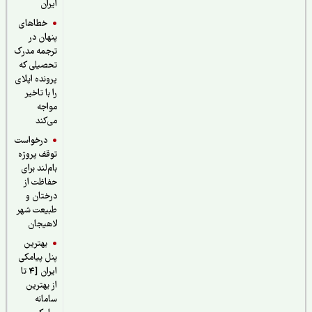
ایران
خطاهای
پنهان در
ترجمه مدرک
تحصیلی که
پرونده اپلای
را با تاخیر
مواجه
می‌کند
درخواست
توقف پروژه
بام‌لند برای
حفاظت از
درختان و
طبیعت شهر
لاهیجان
بهترین
پنل پیامکی
ایران [4 تا
از بهترین
سامانه