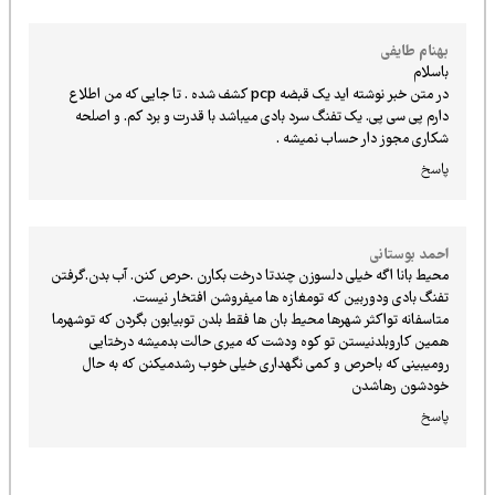
بهنام طایفی
باسلام
در متن خبر نوشته اید یک قبضه pcp کشف شده . تا جایی که من اطلاع
دارم پی سی پی. یک تفنگ سرد بادی میباشد با قدرت و برد کم. و اصلحه
شکاری مجوز دار حساب نمیشه .
پاسخ
احمد بوستانی
محیط بانا اگه خیلی دلسوزن چندتا درخت بکارن .حرص کنن. آب بدن.گرفتن
تفنگ بادی ودوربین که تومغازه ها میفروشن افتخار نیست.
متاسفانه تواکثر شهرها محیط بان ها فقط بلدن توبیابون بگردن که توشهرما
همین کاروبلدنیستن تو کوه ودشت که میری حالت بدمیشه درختایی
رومیبینی که باحرص و کمی نگهداری خیلی خوب رشدمیکنن که به حال
خودشون رهاشدن
پاسخ