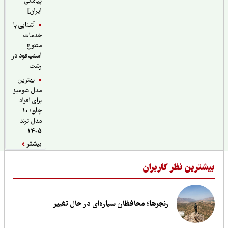
پیامکی
ایران]
آشنایی با
خدمات
متنوع
اسنپ‌فود در
رشت
بهترین
مدل شومیز
برای افراد
چاق؛ 10
مدل ترند
1405
بیشتر
یشترین نظر کاربران
رنجرها؛ محافظان سیاره‌ای در حال تغییر