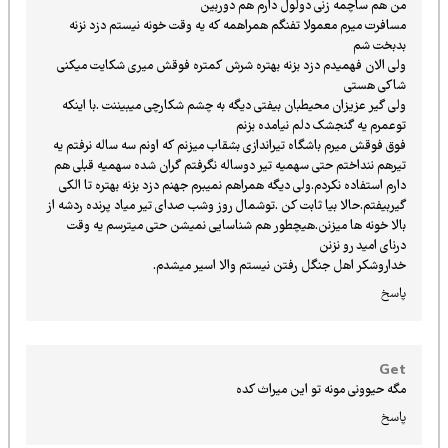
من هم ساچمه زنی دولول دارم هم دوربین
مسافرت میرم معمولا تفنگم همراهمه که یه وقت خونه نیستم دزد نزنه
بدبخت شم
ولی الان فهمیدم دزد بزنه بهتره شرش کمتره فوقش میری شکایت میکنی
شاکی هستی
ولی گیر عزیزان محیطبان بیفتی دیگه به چشم شکارچی میبیننت .با اینکه
توعمرم یه گنجشک دلم نیامده بزنم
فوق فوقش میرم باشگاه تیراندازی بشقاب میزنم که اونم سه ساله نرفتم یه
تیرهم ننداختم حتی سهمیه تیر دوساله نگرفتم گران شده سهمیه قبلی هم
دارم استفاده نکردم.ولی دیگه همراهم نمیبرم جهنم دزد بزنه بهتره تا الکی
گیربیفتم.حالا بیا ثابت کن .توشمال روز وشب صدای تیر میاد پرنده ردشه از
بالا خونه ها میزنن.هیچطور هم شناسایی نمیشن حتی میترسم یه وقت
درنای امید رو نزنن
خداروشکر اهل جنگل رفتن نیستم والا اسیر میشدم.
پاسخ
Get
مگه حیوونی مونه تو این میراث کده
پاسخ