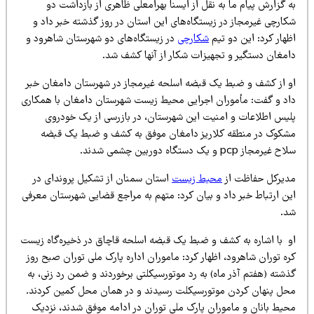
 گزارش پیام ما به نقل از ایسنا بهرامعلی ظاهری از بازداشت دو
کارچی غیرمجاز در زیستگاه‌های این استان در روز گذشته خبر داد و
هار کرد: این دو تیم
شکارچی
در زیستگاه‌های دو شهرستان شاهرود و
امغان دستگیر و تجهیزات شکار از آنها کشف شد.
و از کشف و ضبط یک قبضه اسلحه غیرمجاز در شهرستان دامغان خبر
اد و گفت: مأموران اجرایی محیط زیست شهرستان دامغان با همکاری
لیس اطلاعات و امنیت این شهرستان، در بازرسی از یک خودروی
شکوک در منطقه کلاریز دامغان موفق به کشف و ضبط یک قبضه
 غیرمجاز pcp و یک دستگاه دوربین چشمی شدند.
دیرکل حفاظت از
محیط‌ زیست
استان سمنان از تشکیل پروندای در
ین ارتباط خبر داد و بیان کرد: متهم به مراجع قضایی شهرستان معرفی
د.
و با اشاره به کشف و ضبط یک قبضه اسلحه قاچاق در ذخیره‌گاه زیست
ه توران شاهرود، اظهار کرد: ماموران اداره پارک ملی توران صبح روز
شته (هفتم آذر ماه) به رد موتورسیکلتی برخوردند و ضمن رد زنی، به
حل پنهان کردن موتورسیکلت رسیدند و در همان محل کمین کردند.
حیط‌ بانان و ماموران پارک ملی توران در ادامه موفق شدند، نزدیک