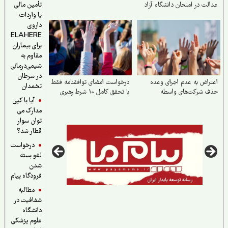
لت در امتحان دانشگاه آزاد
تأمین مالی
یا واردات
داروی
ELAHERE
برای بیماران
مقاوم به
شیمی‌درمانی
در سرطان
راض به عدم اجرای وعده
درخواست امضای توافقنامه فقط
تخمدان
ف شرکت‌های واسطه
با تحقق کامل ۱۰ شرط رهبری
آیا با کپی
مدارک می
توان سوار
قطار شد؟
درخواست
لغو بسته
شدن
فرودگاه پیام
مطالبه
شفافیت در
دانشگاه
علوم پزشکی