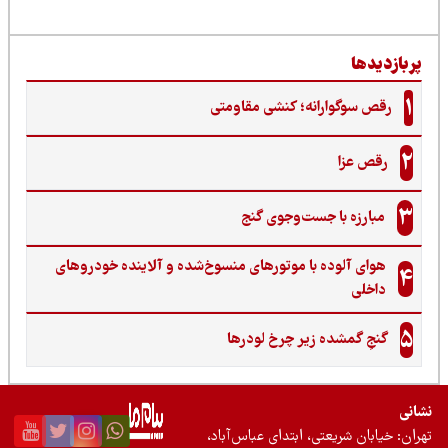
ربازدیدها
1
رقص سوگوارانه؛ کنشی مقاومتی
2
رقص عزا
3
مبارزه با جست‌وجوی گنج‌
هوای آلوده با موتورهای منسوخ‌شده و آلاینده خودروهای
4
داخلی
5
گنجِ گمشده زیر چرخ لودرها
نی
ان: خیابان شریعتی، ابتدای عباس‌آباد،