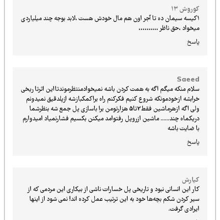
کوروش ۱۳
۱کیسه سیمان ده تا آجر اون هم مال خودش هست ،لابد بوجه چند میلیاردی
میخواد ،حق ناظر ،،،،،،،،،،
پاسخ
Saeed
سلام منکه میگم اگه به همت کردن باشه نمیخوادمنتظرموندتااین اثرتا ریخی
خرابشه ازخودمونکه شروع کنیم فکرکنم راه براکمکبازشه ازپلدقیق نمیدونم
ولی اگه ازهرماشین فقط2تا5 هزارتومن برا باسازی پل جمع شه بنظرشما
دریکماه چند...... ماشین ازروپل رفتوامد میکنن بکسیم فشارنمیاد امیدوارم
با ضایت باشه
پاسخ
کیارش
کار این انسانی نبود و تاریخی پل خسارات ناشی از بیکاری این مردمی که از
سیر کردن شکم بچه‌ها خود به این ترتیب عمل کرده اند! نمی شود از اینها
ایرادی گرفت.