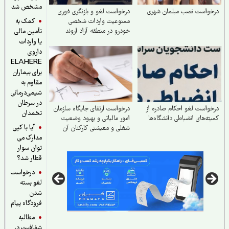
مشخص شد
خواست نصب مبلمان شهری
درخواست لغو و بازنگری فوری
کمک به
ممنوعیت واردات شخصی
خودرو در منطقه آزاد اروند
تأمین مالی
یا واردات
داروی
ELAHERE
برای بیماران
مقاوم به
شیمی‌درمانی
در سرطان
واست لغو احکام صادره از
درخواست ارتقای جایگاه سازمان
تخمدان
ته‌های انضباطی دانشگاه‌ها
امور مالیاتی و بهبود وضعیت
آیا با کپی
شغلی و معیشتی کارکنان آن
مدارک می
توان سوار
قطار شد؟
درخواست
لغو بسته
شدن
فرودگاه پیام
مطالبه
شفافیت در