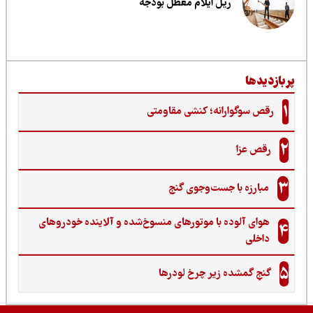
ریل ایلام معطل بودجه
ربازدیدها
1
رقص سوگوارانه؛ کنشی مقاومتی
2
رقص عزا
3
مبارزه با جست‌وجوی گنج‌
هوای آلوده با موتورهای منسوخ‌شده و آلاینده خودروهای
4
داخلی
5
گنجِ گمشده زیر چرخ لودرها