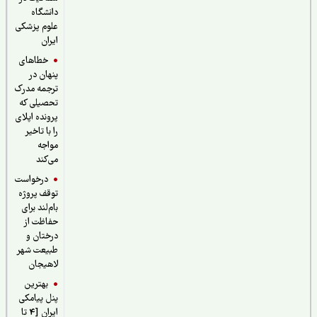
دانشگاه
علوم پزشکی
ایران
خطاهای
پنهان در
ترجمه مدرک
تحصیلی که
پرونده اپلای
را با تاخیر
مواجه
می‌کند
درخواست
توقف پروژه
بام‌لند برای
حفاظت از
درختان و
طبیعت شهر
لاهیجان
بهترین
پنل پیامکی
ایران [4 تا