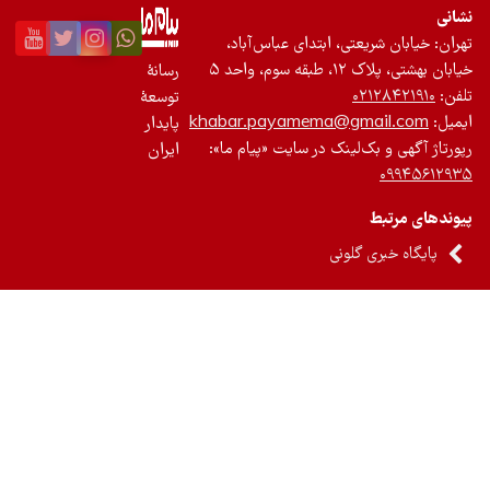
نی
ان: خیابان شریعتی، ابتدای عباس‌آباد،
 بهشتی، پلاک ۱۲، طبقه سوم، واحد ۵
رسانۀ
ن:
۰۲۱۲۸۴۲۱۹۱۰
توسعۀ
یل:
khabar.payamema@gmail.com
پایدار
رتاژ آگهی و بک‌لینک در سایت «پیام ما»:
ایران
۰۹۹۴۵۶۱۲
ندهای مرتبط
پایگاه خبری گلونی