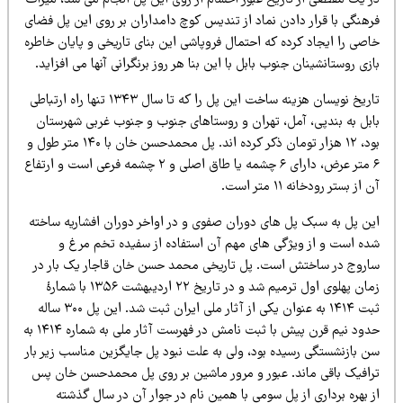
ر یک مقطعی از تاریخ عبور احشام از روی این پل انجام می شد، میراث
رهنگی با قرار دادن نماد از تندیس کوچ دامداران بر روی این پل فضای
صی را ایجاد کرده که احتمال فروپاشی این بنای تاریخی و پایان خاطره
زی روستانشینان جنوب بابل با این بنا هر روز برنگرانی آنها می افزاید.
تاریخ نویسان هزینه ساخت این پل را که تا سال ۱۳۴۳ تنها راه ارتباطی
ابل به بندپی، آمل، تهران و روستاهای جنوب و جنوب غربی شهرستان
بود، ۱۲ هزار تومان ذکر کرده اند. پل محمدحسن خان با ۱۴۰ متر طول و
۶ متر عرض، دارای ۶ چشمه یا طاق اصلی و ۲ چشمه فرعی است و ارتفاع
 از بستر رودخانه ۱۱ متر است.
ین پل به سبک پل های دوران صفوی و در اواخر دوران افشاریه ساخته
ده است و از ویژگی های مهم آن استفاده از سفیده تخم مرغ و
اروج در ساختش است. پل تاریخی محمد حسن خان قاجار یک بار در
زمان پهلوی اول ترمیم شد و در تاریخ ۲۲ اردیبهشت ۱۳۵۶ با شمارهٔ
ثبت ۱۴۱۴ به عنوان یکی از آثار ملی ایران ثبت شد. این پل ۳۰۰ ساله
حدود نیم قرن پیش با ثبت نامش در فهرست آثار ملی به شماره ۱۴۱۴ به
ن بازنشستگی رسیده بود، ولی به علت نبود پل جایگزین مناسب زیر بار
رافیک باقی ماند. عبور و مرور ماشین بر روی پل محمدحسن خان پس
 بهره برداری از پل سومی با همین نام در جوار آن در سال گذشته