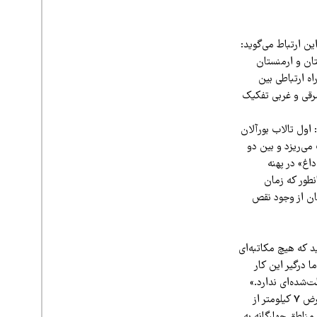
ن ارتباط می‌گوید:
ان و ارمنستان
یده شده و به سمت ایران هم آمده، سرجمع بیش از 80 درصد راه ارتباطی بین
رقی و غربی تفکیک
اول تالاب بورآلان
 می‌ریزد و بین دو
اغ» در پهنه
طور که زمان
 وقت سیستان و بلوچستان از وجود نقص
د که هیچ مکاتبه‌ای
 درگیر این کار
‌شده‌ای ندارد.»
به استناد بند «و» ماده 6 قانون حفاظت و بهسازی محیط زیست اما محدوده مرزهای زمینی کشور به عرض 7 کیلومتر از