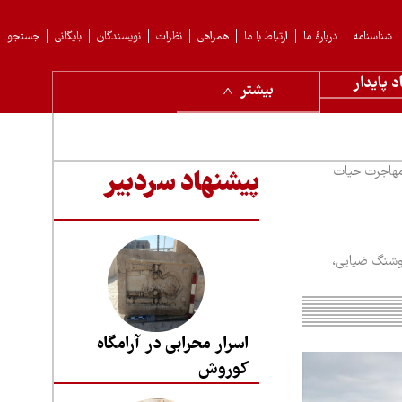
شناسنامه
دربارهٔ ما
ارتباط با ما
همراهی
نظرات
نویسندگان
بایگانی
جستجو
د پایدار
بیشتر
مهاجرت حیات
پیشنهاد سردبیر
هوشنگ ضیایی،
اسرار محرابی در آرامگاه
کوروش