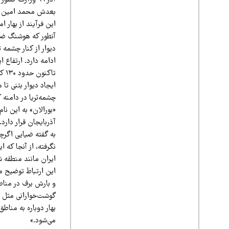
این فرآیند از بهار امسال
آنطور که هوشنگ ضیا
دیوار از کنار چشمه 
تاک
ایجاد دیوار بتنی ت
چشمه‌ثریا در دامنه
«بورالان» به این ن
آذربایجان قرار دارد.
به گفته ضیایی اگرچ
نگرفته، از آنجا که 
ایران مانند منطقه 
این ارتباط توضیح می
و بارش برف در مناطق
گوشت‌خوارانى مثل س
بهار دوباره به مناط
می‌شود.»