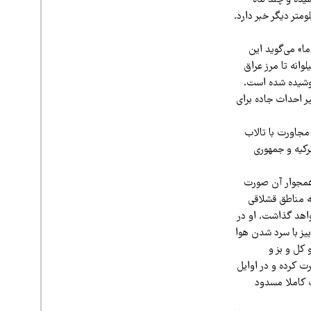
ن به اتمام رسیده و چند ماه
بیلمز، استاندار و جانشین شهردار «وان» از برگزاری سه مناقصه برای احداث 64 کیلومتر دیگر خبر دارد.
ا» می‌گوید این
وانه تا مرز عراق
 بتنی حدود ۲/۵ متر است و وروى آن با سیم خارداری به ارتفاع ۱/۵ متر پوشیده شده است.
مسیر احداث جاده برای
مجاورت با تالاب
رکیه و جمهوری
 همجوار آن صورت
به مناطق قشلاقی
واهد گذاشت. او در
یز با سرد شدن هوا
 کل و بز و
ت کرده و در اوایل
ت کاملا مسدود