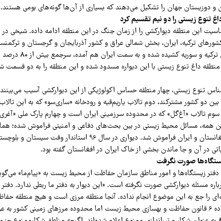
 و دوزیستان جهان را تشکیل می‌دهند که بسیاری از آن‌ها گونه‌های بومی هستند.
غ تنوع زیستی را دو نیم تقسیم کرد
اسیت این منطقه دیوارکشی را از زمان جنگ در این منطقه ادامه داده. شیخی در ای
ورهای ترکیه، ایران، بخش شمالی عراق و کشور آذربایجان و گرجستان و ترکمنست
است. این دیوار بین ترکیه و سوریه کش
طقه داغ تنوع زیستی با این دیواره مسدود شده و این منطقه را به دو قسمت ش
شناس تنوع زیستی، چهار منطقه حساس اکولوژیکی از این دیوارکشی آسیب می‌بینند: 
 بین دو کشور مشترکند، دوم تالاب یاریم‌قیه و رودخانه «ساری‌سو» که به این تالاب
م تالاب «آغ‌گل» که در محدوده سرزمینی ایران است و چهارم پارک ملی «آغری‌د
این همه، مسائل محیط زیستی در بین بحث‌های دفاعی و امنیتی فراموش شده؛ همان
احداث دیوار بین افغانستان و ایران فراموش شد. دیواری در سال 96 استاندار
تی در آن و جا ماندن بخشی از خاک ایران در افغانستان گفته بود.
زیستگاه‌ها صورت نگرفت
 دفتر زیستگاه‌ها و امور مناطق سازمان حفاظت از محیط زیست به «پیام‌ما» می‌گوی
اره مسئله دیوارکشی صورت نگرفته است. «این دیوار به دفتر ما ربطی ندارد. دفتر ما
ای را جع به این موضوع انجام نداده. آنجا منطقه مرزی است و هیچ منطقه حفاظت