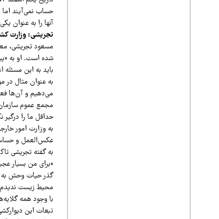
حساب نمی‌آیند اما 
آنها را به عنوان ی
تجریشی: وزارت کشو
مسعود تجریشی، معا
شده است. او به «پیا
باید به این مسئله ا
به عنوان مثال در م
می‌دهیم و آن‌ها فعا
مجمع عموم سازمان مل
حداقل ما را درگیر ن
به وزارت امور خارجه
عکس‌العمل و حساسی
به گفته تجریشی تاکن
«برای من بسیار عجی
گذر حیات وحش به چه
محیط زیست ندیدم. د
با وجود همه گلایه‌ه
تبعات این دیوارکشی