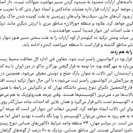
دامنه‌‌های آرارات محدود به مسدود کردن مسیر مهاجرت حیوانات نیست. «از آنج
حوضه آبریز آرارات قرار دارد عملیات جاده‌کشى و ایجاد دیوار بتنی که با تخریب م
از ورود آب‌هاى جارى، سیلاب‌ها وآب‌هاى زیرزمینی به علت کوبیده شدن خاک برای 
ری خواهد کرد. علاوه بر منطقه «بورالان» مناطق مرزی با ارزش دیگری مانند دریا
به علت احداث این دیوار شدیدا آسیب خواهند‌دید.»
 حیات وحش ترکیه ده کیلومتر از کوه آرارات را به علت سختی مسیر هنوز دیوار نکش
ایر مناطق گذشته و قرار است تا منطقه «پیراحمد کندی» ادامه یابد.
 به هم زدند
ی قرار بود در کنوانسیون رامسر ثبت شود. معاون فنی اداره کل حفاظت محیط زیست
ان ماه 94 دراین‌باره به مهر گفته بود: «با توجه به قرار گرفتن بورآلان ماکو در مرز ایران با س
ارمنستان، این تالاب به عنوان پارک صلح و دوستی معرفی می‌شود. همچنین در آ
طح بین‌المللی در کنوانسیون رامسر ثبت می‌شود.» با این حال دیوار ترکیه درست ا
رغ‌التحصیل دکترای تنوع زیستی دانشگاه تهران که تز دکترایش در رابطه با همین
«تالاب‌‌‌ها جزء غنی‌ترین اکوسیستم‌ها هستند. وقتی چرخه هیدرولوژیک به هم می‌خور
 اکوسیستم تحت تاثیر قرار می‌گیرد و همان بلایی که احداث جاده میان‌گذر روی 
برای این تالاب ایجاد خواهد کرد. کمترین تبعات این دیوار این است که چرخه آبی
ه به هم ریزد به سختی می‌توان اکوسیستم را پویا نگه داشت.» تهدید اصلی اما خ
منطقه داغ تنوع زیستی است. در سراسر جهان، ۳۴ منطقه واجد شرایط «کانون‌های حساس
و ۹ منطقه دیگر هم نامزد احتمالی هستند. این مناطق حساس، نزدیک به ۶۰ درصد 