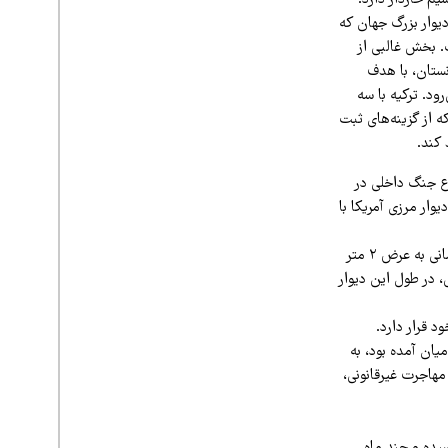
 2 متری و سخت بتنی که 1.5 متر هم رویش سیم خاردار دارد.
دیوار بزرگ جهان که
. بخش غالبی از
نستان، با هدف
ود. ترکیه با سه
ه از گزینه‌های ثبت
 کند.
وع جنگ داخلی در
رگ چین و دیوار مرزی آمریکا با
همان زمان، روزنامه «صباح» در ترکیه گزارش داده بود که در دیوار مرزی ترکیه و سوریه، بلوک‌های سیمانی به عرض ۲ متر
ش، در طول این دیوار
 قرار دارد.
ان آمده بود، به
 مهاجرت غیرقانونی،