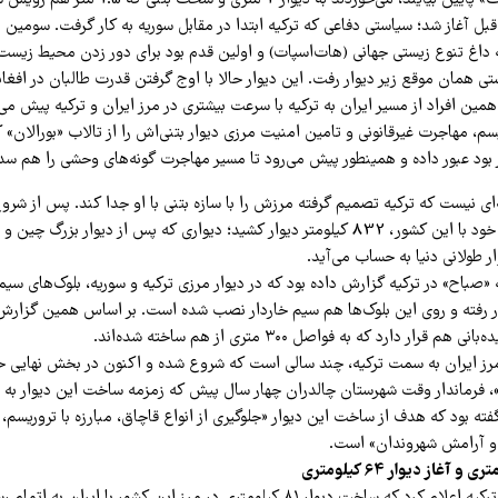
زمستان که از «آرارات» پایین بیایند، می‌خوردند به دیوار
قبل آغاز شد؛ سیاستی دفاعی که ترکیه ابتدا در مقابل سوریه به کار گرفت. سومین 
 داغ تنوع زیستی جهانی (هات‌اسپات) و اولین قدم بود برای دور زدن محیط زیست
ی همان موقع زیر دیوار رفت. این دیوار حالا با اوج گرفتن قدرت طالبان در افغا
مین افراد از مسیر ایران به ترکیه با سرعت بیشتری در مرز ایران و ترکیه پیش می‌ر
سم، مهاجرت غیرقانونی و تامین امنیت مرزی دیوار بتنی‌اش را از تالاب «بورالان» ک
 بود عبور داده و همینطور پیش می‌رود تا مسیر مهاجرت گونه‌های وحشی را هم سد
‌ای نیست که ترکیه تصمیم گرفته مرزش را با سازه بتنی با او جدا کند. پس از شر
سوریه، ترکیه در مرز خود با این کشور، 832 کیلومتر دیوار کشید؛ دیواری که پس از دیوار بز
 طولانی دنیا به حساب می‌آید.
 متر به کار رفته و روی این بلوک‌ها هم سیم خاردار نصب شده است. بر اساس همین گزار
رار دارد که به فواصل ۳۰۰ متری از هم ساخته شده‌اند.
 مرز ایران به سمت ترکیه، چند سالی است که شروع شده و اکنون در بخش نهایی خود
، فرماندار وقت شهرستان چالدران چهار سال پیش که زمزمه ساخت این دیوار به می
گفته بود که هدف از ساخت این دیوار «جلوگیری از انواع قاچاق، مبارزه با تروریسم،
و آرامش شهروندان» است.