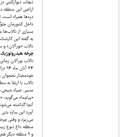
تبعات دیوارکشی در 
اراضى این منطقه در 
دره‌ها همراه است، 
داخل کشورمان جلوگی
بسیاری از تالاب‌ها 
به گفته این کارشناس
تالاب «بورآلان» و س
چرخه هیدرولوژیک را
تالاب بورآلان زمان
24 آب
خودمختار نخجوان و 
تالاب با ارتقا به س
مسیر. صیاد شیخی، فا
«پیام‌ما» می‌گوید: 
آنجا گذاشته می‌شوند
آورد این سازه بتنی 
می‌ریزد و وقتی چرخ