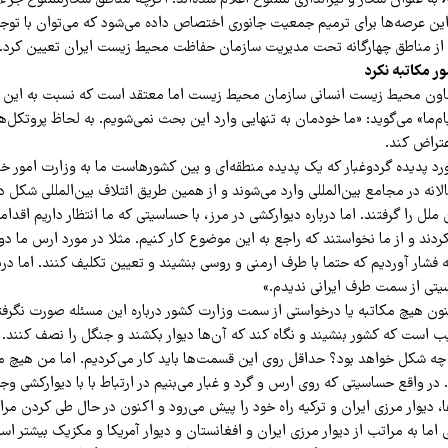
تاریخ یکم اسفند 82 به عنوان شکار و تیراندازی ممنوع اعلام شده‌اند. اگرچه مناطق شکارممنوع ج
این عرصه‌ها برای ترمیم جمعیت جانوری اختصاص داده می‌شود که می‌توان با توجه 
کی از مناطق چهارگانه تحت مدیریت سازمان حفاظت محیط زیست ایران تعیین کرد.
ر مکاتبه نکرد
ون محیط زیست انسانی سازمان محیط زیست اما معتقد است که نسبت به این 
م‌ما» می‌گوید: «ما خودمان به تنهایی وارد این بحث نمی‌شویم. به لحاظ پروتکل‌ه
عتراض کند.
ورد پدیده گرد‌وغبار که یک پدیده منطقه‌ای و بین کشورهاست ما به وزارت امور خ
لانه در مجامع بین‌المللی وارد می‌شوند و از همین طریق ائتلاف بین‌المللی شکل د
ل را گرفتند. اما درباره دیوارکشی در مرز، با حساسیتی که ما انتظار داریم اقدام
کردند و از ما نخواستند که راجع به این موضوع کار کنیم. مثلا در مورد ارس ما د
 فشار آوردیم که حتما با طرف ارمنی و روسی بنشیند و تعیین تکلیف کنند. اما دربا
تی از سمت طرف ایرانی ندیدم.»
ون هیچ مکاتبه یا درخواستی از سمت وزارت کشور درباره این مسئله صورت نگرفته.
ب است که کشور بنشیند و نگاه کند که آن‌ها دیوار بکشند و جنگل را نصف کنند. ب
 شکل خواهد بود؟ حداقل روی این قسمت‌ها باید کار می‌کردیم. اما من هیچ مک
ر واقع حساسیتی که روی ارس و گرد و غبار می‌بنیم در ارتباط با با دیوارکشی وج
ا، دیوار مرزی ایران و ترکیه راه خود را پیش می‌رود و اکنون در حال طی کردن مر
 اما به مراتب از دیوار مرزی ایران و افغانستان و دیوار آمریکا و مکزیک بیشتر