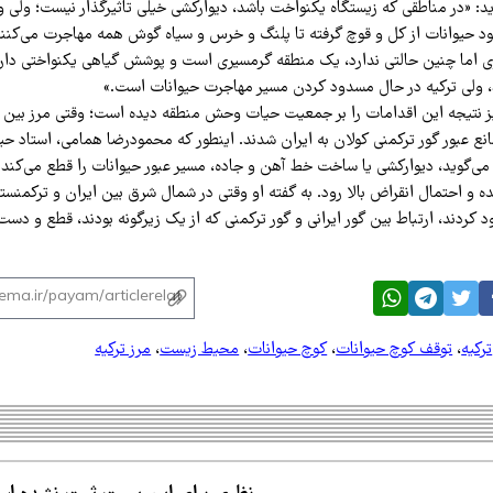
ید: «در مناطقی که زیستگاه یکنواخت باشد، دیوارکشی خیلی تاثیرگذار نیست؛ ولی و
ود حیوانات از کل و قوچ گرفته تا پلنگ و خرس و سیاه گوش همه مهاجرت می‌کنن
ی اما چنین حالتی ندارد، یک منطقه گرمسیری است و پوشش گیاهی یکنواختی دارد 
ند، ولی ترکیه در حال مسدود کردن مسیر مهاجرت حیوانات است.»
یز نتیجه این اقدامات را بر جمعیت حیات وحش منطقه دیده است؛ وقتی مرز بین ا
نع عبور گور ترکمنی کولان به ایران شدند. اینطور که محمودرضا همامی، استاد 
 می‌گوید، دیوارکشی یا ساخت خط آهن و جاده‌، مسیر عبور حیوانات را قطع می‌کند 
ه و احتمال انقراض بالا رود. به گفته او وقتی در شمال شرق بین ایران و ترکمنس
د کردند، ارتباط بین گور ایرانی و گور ترکمنی که از یک زیرگونه بودند، قطع و د
ترکیه
،
توقف کوچ حیوانات
،
کوچ حیوانات
،
محیط زیست
،
مرز ترکیه