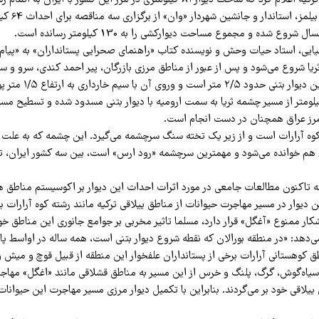
آذر 99 وزارت کشور ترکیه اعلام کرد که ساخت دیوار ۸۱ کیلومتری در مرز این کشور با ایرا
بعدش محمد امین 
 شروع شده و مجموع مساحت دیوارکشی را به 130 کیلومتر رسانده است.
یی، استاد حیات وحش و نویسنده کتاب «راهنمای صحرایی پستانداران» به «پیام‌م
ثریا شروع می‌شود و پس از عبور از مناطق مرزی بازرگان، پیر احمد کندی، سرو و سیل
ادامه دارد. ارتفاع این دیوار
نون حدود ۱۳۰ کیلومتر از مسیر چشمه ثریا به سمت ارومیه با دیوار بتنی مسدود شده و تسطیح 
ا مرز عراق همچنان در دست انجام است.
 کوه آرارات است و از زیر یک تخته سنگ سرچشمه مى‌گیرد. این چشمه که به علت 
ام هم خوانده می‌شود و مهمترین سرچشمه «رود ارس» است، بین سه کشور ایران، ت
ه تاکنون مطالعات جامعى در مورد اثرات احداث این دیوار بر اکوسیستم مناطق
این دیوار در مسیر مهاجرت حیوانات از مناطق ییلاقی ترکیه مانند رشته کوه آرارات 
شکار ممنوع «آغگل» قرار دارد، مسلما تاثیر مخربی بر جوامع جانوری این مناطق خ
‌دهد: «در منطقه بورالان که نقطه شروع دیوار بتنی است، همه ساله در اواسط پای
 کوهستانی آرارات برخى از پستانداران علفخوار این منطقه از قبیل قوچ و میش و
یاه‌گوش، گرگ، پلنگ و خرس از این مسیر به مناطق قشلاقی مانند «اغگل» مهاجر
ق ییلاقی خود بر مى‌گردند. بنابراین با تکمیل دیوار مرزی مسیر مهاجرت این حیوانا