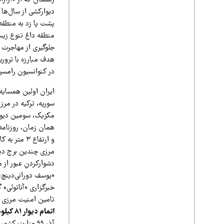
دیوارکشی از سال‌ها 
پشت پا زد به منطقه
منطقه داغ تنوع زیست
جلوگیری از مهاجرت ه
هدف مبارزه با تروری
در کنوانسیون رامسر
ایران اولین همسایه
مکزیک، سومین دیوار
و ارتفاع ۳
مرزی چندین برج دیده‌بانی هم ق
دشوارکردنِ عبور از
«یوسف دورانی‌دینچ»
خبرگزاری «آناتولی» 
تامین امنیت مرزی 
اتمام دیوار 81 کیلومتری و آغاز دیوار 64 کیلومتری