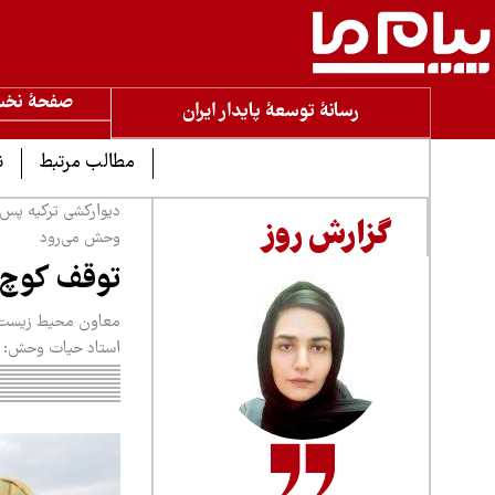
صفحۀ نخ
رسانۀ توسعۀ پایدار ایران
مطالب مرتبط
ن
دیوارکشی ترکیه پس 
گزارش روز
وحش می‌رود
توقف کوچ 
معاون محیط زیست ان
استاد حیات وحش: م