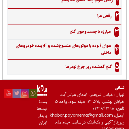
1
رقص سوگوارانه؛ کنشی مقاومتی
2
رقص عزا
3
مبارزه با جست‌وجوی گنج‌
هوای آلوده با موتورهای منسوخ‌شده و آلاینده خودروهای
4
داخلی
5
گنجِ گمشده زیر چرخ لودرها
نی
ان: خیابان شریعتی، ابتدای عباس‌آباد،
 بهشتی، پلاک ۱۲، طبقه سوم، واحد ۵
رسانۀ
ن:
۰۲۱۲۸۴۲۱۹۱۰
توسعۀ
یل:
khabar.payamema@gmail.com
پایدار
رتاژ آگهی و بک‌لینک در سایت «پیام ما»:
ایران