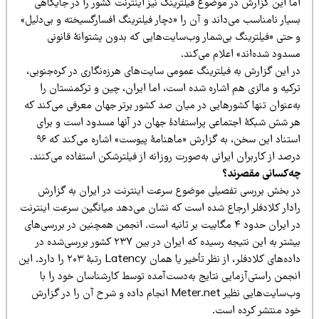
ما این گزارش در موضوع فیلترینگ نیز اینترنت کشور را در جایگاهی
یار نامناسب می‌داند و آن را «دچار فیلترینگ افسارگسیخته و بی‌دلیل»
 حتی «فیلترینگ بی‌شمار وب‌سایت‌هایی که بدون پشتوانۀ قانونی
سدود شده‌اند» اعلام می‌کند.
ر این گزارش به فیلترینگ عمومی سایت‌های هرزه‌نگاری در کره‌جنوبی،
رکیه و مالزی هم اشاره شده است، اما ایران،‌ چین و ترکمنستان را
ه‌عنوان تنها کشورهایی در میان صد کشور برتر جهان معرفی می‌کند که
ر شش شبکۀ اجتماعی پراستفادۀ جهان در آنها مسدود است و برای
استناد این سخن، به گزارش «ماهنامۀ پیوست» اشاره می‌کند که ۹۶
صد از کاربران ایرانی به‌صورت روزانه از فیلترشکن استفاده می‌کنند.
ه‌کسانی مقصرند؟
ر بخش بررسی تفصیلی موضوع سرعت اینترنت در ایران به گزارش
ادار کلادفلر ارجاع شده است که نشان می‌دهد میانگین سرعت اینترنت
در ایران حدود ۴ مگابیت بر ثانیه است. انجمن همچنین در بررسی‌های
بیشتر به این نتیجه رسیده که ایران در بین ۲۳۷ کشور بررسی‌شده در
داده‌های کلادفلر، از نظر تأخیر یا همان Latency رتبۀ ۲۰۳ را دارد. این
نجمن راستی‌آزمایی نتایج به‌دست‌آمده توسط کارشناسان خود را با
وب‌سایت‌هایی نظیر Meter.net انجام داده و شرح آن را در گزارش
ود منتشر کرده است.