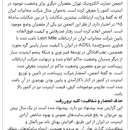
نجمن تجارت الکترونیک تهران مقصران دیگری برای وضعیت موجود در
ینترنت کشور را معرفی کرده است. به‌عنوان مثال شرکت مخابرات ایران
ه به گفتۀ وزارت ارتباطات، بیشترین شکایات را در بین شکایات سامانۀ
۱۹۵ در اختیار دارد، از نظر این انجمن نیز یکی از مقصران وضع موجود
ست. انجمن اعلام کرده است رفتار ضدرقابتی و کیفیت فوق‌العاده
پایین شرکت مخابرات ایران در ارتباطات Last Mile باعث شده تا
ری منسوخ‌شدۀ ADSL در ایران با کیفیت بسیار پایینی گره بخورد.
مچنین، عقب‌افتادگی در توسعۀ فیبر نوری و شبکۀ پنجم اینترنت سیار
ز دیگر مسببان وضعیت حاکم اعلام شده و درنهایت شرکت ارتباطات
یرساخت نیز جزو مقصرین وضعیت حاکم در اینترنت معرفی شده
ست. به گفتۀ انجمن، انحصار شرکت زیرساخت در تأمین و توزیع
نترنت در کشور در کنار ناکارآمدی و پایین بودن بهره‌وری در آن باعث
ده است علاوه‌بر موضوعات کیفی، قیمت اینترنت نیز در کشور بالا
اشد.
ذف انحصار و شفافیت؛ کلید برون‌رفت
ین گزارش چند پیشنهاد نیز دارد. پیشنهاد شده است در یک سال پیش‌
و، می‌توان به رفع فیلتر سایت‌های عمومی و بهبود شاخص آزادی
نترنت در ایران از این طریق، افزایش پهنای باند بین‌الملل و
فاف‌سازی گزارش‌های آن به مردم و همچنین ایجاد سامانه‌هایی شفاف