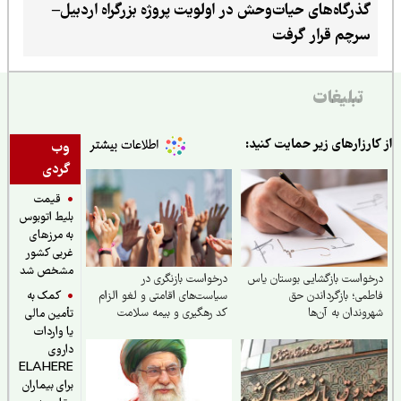
گذرگاه‌های حیات‌وحش در اولویت پروژه بزرگراه اردبیل–
سرچم قرار گرفت
تبلیغات
ارزارهای زیر حمایت کنید:
وب
گردی
قیمت
بلیط اتوبوس
به مرزهای
غربی کشور
مشخص شد
واست بازگشایی بوستان یاس
درخواست بازنگری در
کمک به
می؛ بازگرداندن حق
سیاست‌های اقامتی و لغو الزام
وندان به آن‌ها
کد رهگیری و بیمه سلامت
تأمین مالی
مهاجرین خارجی مقیم ایران
یا واردات
داروی
ELAHERE
برای بیماران