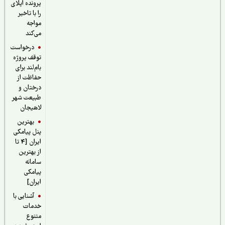
پرونده اپلای
را با تاخیر
مواجه
می‌کند
درخواست
توقف پروژه
بام‌لند برای
حفاظت از
درختان و
طبیعت شهر
لاهیجان
بهترین
پنل پیامکی
ایران [4 تا
از بهترین
سامانه
پیامکی
ایران]
آشنایی با
خدمات
متنوع