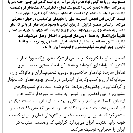
ئولیت آن را به گردن نهادهای دیگر می‌اندازد و البته گاهی نیز چنین اختلالاتی را
رد می‌کند. حالا «انجمن تجارت الکترونیک تهران» گزارشی ۶۸ صفحه‌ای از وضعیت
نترنت در ایران را منتشر کرده است که نشان می‌دهد گلایه‌های کاربران بیراه
ست. گزارش این انجمن، اینترنت ایران را «قهرمان بی‌کیفیتی در جهان» معرفی
‌کند. براساس همین گزارش، کاربران ایرانی با وجود هزینه‌های فراوانی که برای
صال به شبکۀ جهانی می‌پردازند، یکی از پنج اینترنت کُند جهان را تجربه می‌کنند و
ریباً برای اتصال به همۀ آدرس‌های اینترنتی با اختلال وصل می‌شوند. تنها
نترنت کشور «میانمار» بیشتر از اینترنت ایران با اختلال روبه‌روست و فقط
ربران چینی اینترنت فیلترشده‌تری از اینترنت ایران دارند.
نجمن تجارت الکترونیک را جمعی از شرکت‌های بزرگ حوزۀ تجارت
کترونیک راه‌اندازی کرده‌اند و هدف آن ایجاد بستری مناسب برای
امل سازندۀ نهادهای حاکمیتی و دولتی، تصمیم‌سازان و قانونگذاران،‌
رمایه‌گذاران و کسب‌وکارهای اینترنتی در راستای بهبود فضای کسب‌وکار
 گره‌گشایی در چالش‌های مرتبط اعلام شده است. نام کسب‌وکارهای
شهوری در بین اعضای این انجمن به چشم می‌خورد؛ از تاکسی‌های
ینترنتی تا سکوهای نمایش خانگی و پرداخت اینترنتی و خدمات دیگر در
این انجمن عضویت دارند. روز گذشته این انجمن گزارشی ۶۸ صفحه‌ای
نتشر کرد که به بررسی وضعیت فعلی، چالش‌های فعلی و موانع کیفیت
وب برای اینترنت ایران می‌پردازد؛ گزارشی که وضعیت اینترنت در
ران را «بحرانی» توصیف می‌کند.