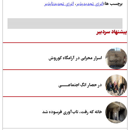
رژی تجدیدپذیر
،
انرژی تجدیدناپذیر
یر
سرار محرابی در آرامگاه کوروش
ر حصار انگِ اجتماعــــــــی
انه که رفت، تاب‌آوری فرسوده شد