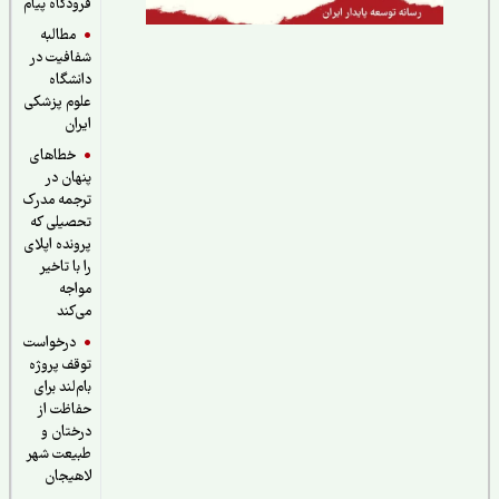
فرودگاه پیام
مطالبه
شفافیت در
دانشگاه
علوم پزشکی
ایران
خطاهای
پنهان در
ترجمه مدرک
تحصیلی که
پرونده اپلای
را با تاخیر
مواجه
می‌کند
درخواست
توقف پروژه
بام‌لند برای
حفاظت از
درختان و
طبیعت شهر
لاهیجان