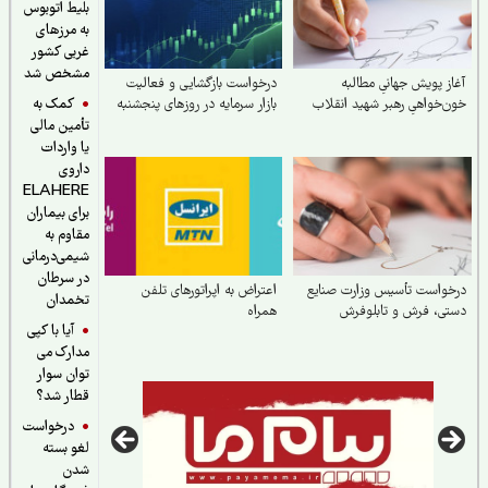
بلیط اتوبوس
به مرزهای
غربی کشور
مشخص شد
مطالبه
درخواست بازگشایی و فعالیت
کمک به
شهید انقلاب
بازار سرمایه در روزهای پنجشنبه
تأمین مالی
یا واردات
داروی
ELAHERE
برای بیماران
مقاوم به
شیمی‌درمانی
در سرطان
وزارت صنایع
اعتراض به اپراتورهای تلفن
تخمدان
بلوفرش
همراه
آیا با کپی
مدارک می
توان سوار
قطار شد؟
درخواست
لغو بسته
شدن