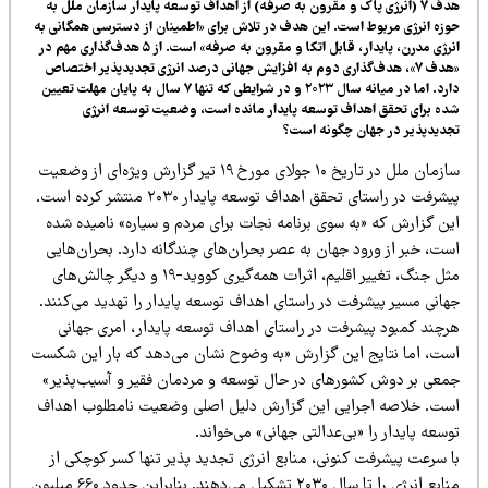
نرژی پاک و مقرون به صرفه) از اهداف توسعه پایدار سازمان ملل به
وط است. این هدف در تلاش برای «اطمینان از دسترسی همگانی به
انرژی مدرن، پایدار، قابل اتکا و مقرون به صرفه» است. از ۵ هدف‌گذاری مهم در
، هدف‌گذاری دوم به افزایش جهانی درصد انرژی تجدیدپذیر اختصاص
دارد. اما در میانه سال ۲۰۲۳ و در شرایطی که تنها ۷ سال به پایان مهلت تعیین
اهداف توسعه پایدار مانده است، وضعیت توسعه انرژی
جهان چگونه است؟
سازمان ملل در تاریخ ۱۰ جولای مورخ ۱۹ تیر گزارش ویژه‌ای از وضعیت
پیشرفت در راستای تحقق اهداف توسعه پایدار ۲۰۳۰ منتشر کرده ‌است.
«به سوی برنامه نجات برای مردم و سیاره» نامیده شده
رود جهان به عصر بحران‌های چندگانه دارد. بحران‌هایی
مثل جنگ، تغییر اقلیم، اثرات همه‌گیری کووید-۱۹ و دیگر چالش‌های
شرفت در راستای اهداف توسعه پایدار را تهدید می‌کنند.
پیشرفت در راستای اهداف توسعه پایدار، امری جهانی
یج این گزارش «به وضوح نشان می‌دهد که بار این شکست
کشورهای در حال توسعه و مردمان فقیر و آسیب‌پذیر»
جرایی این گزارش دلیل اصلی وضعیت نامطلوب اهداف
ا «بی‌عدالتی جهانی» می‌خواند.
ت کنونی، منابع انرژی تجدید پذیر تنها کسر کوچکی از
منابع انرژی را تا سال ۲۰۳۰ تشکیل می‌دهند. بنابراین حدود ۶۶۰ میلیون