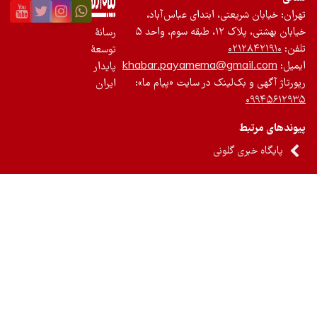
ان: خیابان شریعتی، ابتدای عباس‌آباد،
 بهشتی، پلاک ۱۲، طبقه سوم، واحد ۵
رسانۀ
ن:
۰۲۱۲۸۴۲۱۹۱۰
توسعۀ
یل:
khabar.payamema@gmail.com
پایدار
رتاژ آگهی و بک‌لینک در سایت «پیام ما»:
ایران
۰۹۹۴۵۶۱۲
ندهای مرتبط
پایگاه خبری گلونی