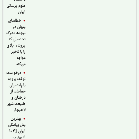
علوم پزشکی
ایران
خطاهای
پنهان در
ترجمه مدرک
تحصیلی که
پرونده اپلای
را با تاخیر
مواجه
می‌کند
درخواست
توقف پروژه
بام‌لند برای
حفاظت از
درختان و
طبیعت شهر
لاهیجان
بهترین
پنل پیامکی
ایران [4 تا
از بهترین