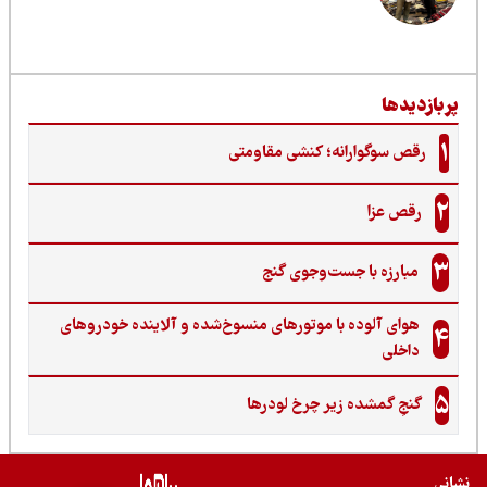
ربازدیدها
1
رقص سوگوارانه؛ کنشی مقاومتی
2
رقص عزا
3
مبارزه با جست‌وجوی گنج‌
هوای آلوده با موتورهای منسوخ‌شده و آلاینده خودروهای
4
داخلی
5
گنجِ گمشده زیر چرخ لودرها
نی