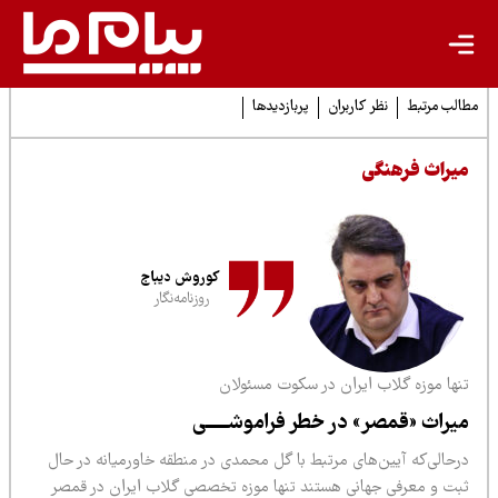
لب مرتبط
نظر کاربران
پربازدیدها
یراث فرهنگی
کوروش دیباج
روزنامه‌نگار
نها موزه گلاب ایران در سکوت مسئولان
یراث «قمصر» در خطر فراموشـــــی
رحالی‌که آیین‌های مرتبط با گل محمدی در منطقه خاورمیانه در حال
بت و معرفی جهانی هستند تنها موزه تخصصی گلاب ایران در قمصر