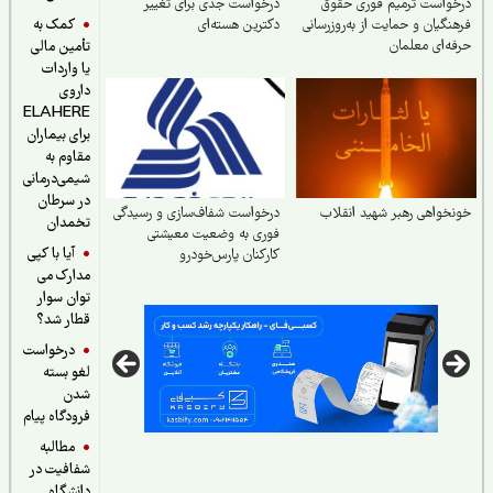
واست ترمیم فوری حقوق
درخواست جدی برای تغییر
کمک به
نگیان و حمایت از به‌روزرسانی
دکترین هسته‌ای
ه‌ای معلمان
تأمین مالی
یا واردات
داروی
ELAHERE
برای بیماران
مقاوم به
شیمی‌درمانی
در سرطان
خواهی رهبر شهید انقلاب
درخواست شفاف‌سازی و رسیدگی
تخمدان
فوری به وضعیت معیشتی
آیا با کپی
کارکنان پارس‌خودرو
مدارک می
توان سوار
قطار شد؟
درخواست
لغو بسته
شدن
فرودگاه پیام
مطالبه
شفافیت در
دانشگاه