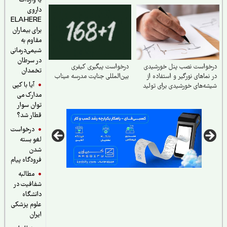
یا واردات
داروی
ELAHERE
برای بیماران
مقاوم به
شیمی‌درمانی
در سرطان
خواست نصب پنل خورشیدی
درخواست پیگیری کیفری
تخمدان
نماهای نورگیر و استفاده از
بین‌المللی جنایت مدرسه میناب
آیا با کپی
ه‌های خورشیدی برای تولید
مدارک می
توان سوار
قطار شد؟
درخواست
لغو بسته
شدن
فرودگاه پیام
مطالبه
شفافیت در
دانشگاه
علوم پزشکی
ایران