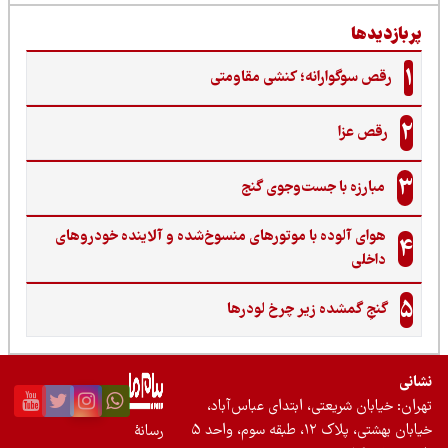
ربازدیدها
1
رقص سوگوارانه؛ کنشی مقاومتی
2
رقص عزا
3
مبارزه با جست‌وجوی گنج‌
هوای آلوده با موتورهای منسوخ‌شده و آلاینده خودروهای
4
داخلی
5
گنجِ گمشده زیر چرخ لودرها
نی
ان: خیابان شریعتی، ابتدای عباس‌آباد،
 بهشتی، پلاک ۱۲، طبقه سوم، واحد ۵
رسانۀ