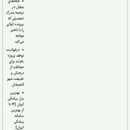
خطاهای
پنهان در
ترجمه مدرک
تحصیلی که
پرونده اپلای
را با تاخیر
مواجه
می‌کند
درخواست
توقف پروژه
بام‌لند برای
حفاظت از
درختان و
طبیعت شهر
لاهیجان
بهترین
پنل پیامکی
ایران [4 تا
از بهترین
سامانه
پیامکی
ایران]