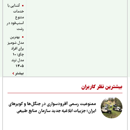
آشنایی با
خدمات
متنوع
اسنپ‌فود در
رشت
بهترین
مدل شومیز
برای افراد
چاق؛ 10
مدل ترند
1405
بیشتر
یشترین نظر کاربران
ممنوعیت رسمی آفرودسواری در جنگل‌ها و کویرهای
ایران؛ جزییات ابلاغیه جدید سازمان منابع طبیعی