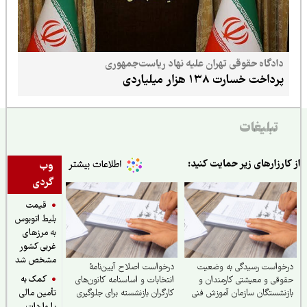
دادگاه حقوقی تهران علیه نهاد ریاست‌جمهوری
پرداخت خسارت ۱۳۸ هزار میلیاردی
تبلیغات
ارزارهای زیر حمایت کنید:
وب
گردی
قیمت
بلیط اتوبوس
به مرزهای
غربی کشور
مشخص شد
خواست رسیدگی به وضعیت
درخواست اصلاح آیین‌نامهٔ
کمک به
قی و معیشتی کارمندان و
انتخابات و اساسنامه کانون‌های
نشستگان سازمان آموزش فنی
کارگران بازنشسته برای جلوگیری
تأمین مالی
رفه‌ای
از تعارض منافع