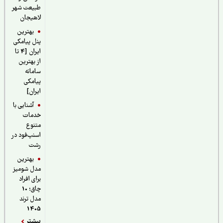
طبیعت شهر
لاهیجان
بهترین
پنل پیامکی
ایران [4 تا
از بهترین
سامانه
پیامکی
ایران]
آشنایی با
خدمات
متنوع
اسنپ‌فود در
رشت
بهترین
مدل شومیز
برای افراد
چاق؛ 10
مدل ترند
1405
بیشتر