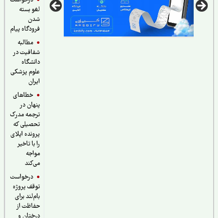
درخواست
لغو بسته
شدن
فرودگاه پیام
مطالبه
شفافیت در
دانشگاه
علوم پزشکی
ایران
خطاهای
پنهان در
ترجمه مدرک
تحصیلی که
پرونده اپلای
را با تاخیر
مواجه
می‌کند
درخواست
توقف پروژه
بام‌لند برای
حفاظت از
درختان و