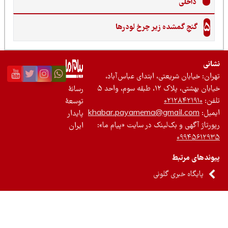
داخلی
5
گنجِ گمشده زیر چرخ لودرها
نی
ان: خیابان شریعتی، ابتدای عباس‌آباد،
 بهشتی، پلاک ۱۲، طبقه سوم، واحد ۵
رسانۀ
ن:
۰۲۱۲۸۴۲۱۹۱۰
توسعۀ
یل:
khabar.payamema@gmail.com
پایدار
رتاژ آگهی و بک‌لینک در سایت «پیام ما»:
ایران
۰۹۹۴۵۶۱۲
ندهای مرتبط
پایگاه خبری گلونی