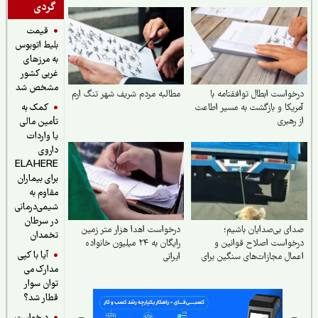
گردی
قیمت
بلیط اتوبوس
به مرزهای
غربی کشور
مشخص شد
واست ابطال توافقنامه با
مطالبه مردم شریف شهر تنگ ارم
کمک به
یکا و بازگشت به مسیر اطاعت
رهبری
تأمین مالی
یا واردات
داروی
ELAHERE
برای بیماران
مقاوم به
شیمی‌درمانی
در سرطان
ی بی‌صدایان باشیم؛
درخواست اهدا هزار متر زمین
تخمدان
واست اصلاح قوانین و
رایگان به ۲۴ میلیون خانواده
آیا با کپی
ال مجازات‌های سنگین برای
ایرانی
مدارک می
ان‌آزاری
توان سوار
قطار شد؟