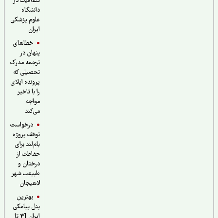
شفافیت در
دانشگاه
علوم پزشکی
ایران
خطاهای
پنهان در
ترجمه مدرک
تحصیلی که
پرونده اپلای
را با تاخیر
مواجه
می‌کند
درخواست
توقف پروژه
بام‌لند برای
حفاظت از
درختان و
طبیعت شهر
لاهیجان
بهترین
پنل پیامکی
ایران [4 تا