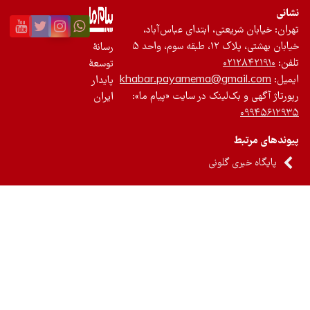
نی
ان: خیابان شریعتی، ابتدای عباس‌آباد،
 بهشتی، پلاک ۱۲، طبقه سوم، واحد ۵
رسانۀ
ن:
۰۲۱۲۸۴۲۱۹۱۰
توسعۀ
یل:
khabar.payamema@gmail.com
پایدار
رتاژ آگهی و بک‌لینک در سایت «پیام ما»:
ایران
۰۹۹۴۵۶۱۲
ندهای مرتبط
پایگاه خبری گلونی