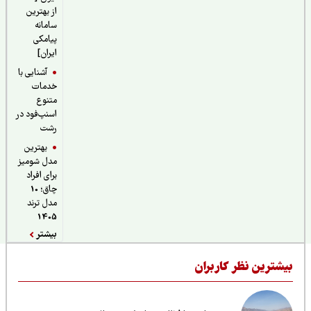
از بهترین
سامانه
پیامکی
ایران]
آشنایی با
خدمات
متنوع
اسنپ‌فود در
رشت
بهترین
مدل شومیز
برای افراد
چاق؛ 10
مدل ترند
1405
بیشتر
یشترین نظر کاربران