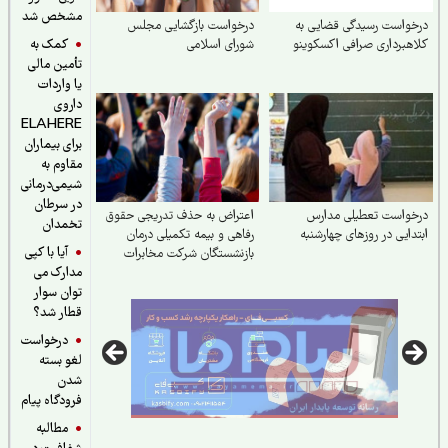
مشخص شد
واست رسیدگی قضایی به
درخواست بازگشایی مجلس
کمک به
هبرداری صرافی اکسکوینو
شورای اسلامی
تأمین مالی
یا واردات
داروی
ELAHERE
برای بیماران
مقاوم به
شیمی‌درمانی
در سرطان
خواست تعطیلی مدارس
اعتراض به حذف تدریجی حقوق
تخمدان
دایی در روزهای چهارشنبه
رفاهی و بیمه تکمیلی درمان
آیا با کپی
بازنشستگان شرکت مخابرات
مدارک می
ایران
توان سوار
قطار شد؟
درخواست
لغو بسته
شدن
فرودگاه پیام
مطالبه