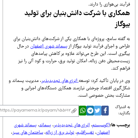
آیند بی‌هوازی را دارند.
مکاری با شرکت دانش‌بنیان برای تولید
یوگاز
 گفته سامع، پروژه‌ای با همکاری یکی از شرکت‌های دانش‌بنیان برای
احی و اجرای فرآیند تولید بیوگاز از
پسماند شهری اصفهان
در حال
یگیری است. این طرح می‌تواند علاوه بر کاهش پیامدهای
ست‌محیطی دفن زباله، امکان تولید برق، حرارت و کود آلی را نیز
راهم کند.
 در پایان تأکید کرد: توسعه
انرژی‌های تجدیدپذیر
، مدیریت پسماند و
کل‌گیری اقتصاد چرخشی نیازمند همکاری دستگاه‌های اجرایی و
شارکت بخش خصوصی است.
 اشتراک
ذارید:
رچسب ها:
اکوسیستم
،
انرژی‌های تجدیدپذیر
،
پسماند
،
پسماند شهری
اصفهان
،
تغییراقلیم
،
تولید برق از زباله
،
ساختمان‌های سبز
،