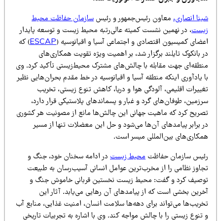
نا انصاری،
معاون رئیس‌جمهور و رئیس
سازمان حفاظت محیط
یست
، در نهمین نشست کمیته عالی‌رتبه محیط زیست و توسعه پایدار
عضای کمیسیون اقتصادی و اجتماعی آسیا و اقیانوسیه (
ESCAP
) که
 بانکوک تایلند برگزار شد، بر اهمیت ویژه تقویت همکاری‌های
نطقه‌ای جهت مقابله با چالش‌های مشترک محیط‌زیستی تأکید کرد. وی
 یادآوری اینکه منطقه آسیا و اقیانوسیه در خط مقدم بحران‌هایی نظیر
غییرات اقلیمی، آلودگی هوا و دریا، کاهش تنوع زیستی، تخریب
زمین، طوفان‌های گرد و غبار و پسماندهای پلاستیکی قرار دارد،
صریح کرد که ماهیت جهانی این چالش‌ها مانع از مصونیت هر کشوری
ر برابر پیامدهای آن‌ها می‌شود و حل این معضلات تنها از مسیر
مکاری‌های بین‌المللی میسر است.
ئیس سازمان حفاظت
محیط زیست
در ادامه سخنان خود، جنگ و
جاوز نظامی را از مخرب‌ترین عوامل انسانی آسیب‌رسان به طبیعت
وصیف کرد و گفت: محیط زیست نخستین قربانی خاموش جنگ و
خرین بخشی است که از پیامدهای آن رهایی می‌یابد. آثار این
خریب‌ها می‌تواند برای دهه‌ها سلامت انسان، امنیت غذایی، منابع آب
تنوع زیستی را با چالش مواجه کند. وی با اشاره به تجربیات تاریخی