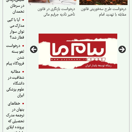
شیمی‌درمانی
در سرطان
واست طرح سه‌فوریتی قانون
درخواست بازنگری در قانون
تخمدان
بله با تهدید امام
تأخیر تأدیه جرایم مالی
آیا با کپی
مدارک می
توان سوار
قطار شد؟
درخواست
لغو بسته
شدن
فرودگاه پیام
مطالبه
شفافیت در
دانشگاه
علوم پزشکی
ایران
خطاهای
پنهان در
ترجمه مدرک
تحصیلی که
پرونده اپلای