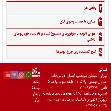
2
رقص عزا
3
مبارزه با جست‌وجوی گنج‌
هوای آلوده با موتورهای منسوخ‌شده و آلاینده خودروهای
4
داخلی
5
گنجِ گمشده زیر چرخ لودرها
نی
ان: خیابان شریعتی، ابتدای عباس‌آباد،
 بهشتی، پلاک ۱۲، طبقه سوم، واحد ۵
رسانۀ
ن:
۰۲۱۲۸۴۲۱۹۱۰
توسعۀ
یل:
khabar.payamema@gmail.com
پایدار
رتاژ آگهی و بک‌لینک در سایت «پیام ما»:
ایران
۰۹۹۴۵۶۱۲