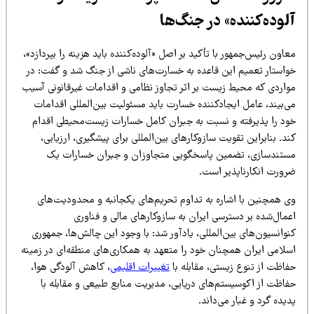
لوده‌کننده» در جنگ‌ها
اون رئیس‌جمهور با تأکید بر اصل «آلوده‌کننده باید هزینه را بپردازد»،
واستار تعمیم این قاعده به خسارت‌های ناشی از جنگ شد و گفت: در
واردی که محیط زیست بر اثر تجاوز نظامی و اقدامات غیرقانونی آسیب
ی‌بیند، عامل ایجادکننده خسارت باید مسئولیت بین‌المللی اقدامات
ود را پذیرفته و نسبت به جبران کامل خسارات زیست‌محیطی اقدام
د. بنابراین تقویت سازوکارهای بین‌المللی برای پیشگیری، ارزیابی،
ستندسازی، تضمین پاسخگویی متجاوزان و جبران خسارات یک
رورت انکارناپذیر است.
ی همچنین با اشاره به تداوم تحریم‌های یکجانبه و محدودیت‌های
مال‌شده بر دسترسی ایران به سازوکارهای مالی و فناوری
وانسیون‌های بین‌المللی، یادآور شد: با وجود این چالش‌ها، جمهوری
سلامی ایران همچنان خود را متعهد به همکاری‌های منطقه‌ای در زمینه
فاظت از تنوع زیستی، مقابله با
تغییرات اقلیمی
، کاهش آلودگی هوا،
فاظت از اکوسیستم‌های دریایی، مدیریت منابع طبیعی و مقابله با
یده گرد و غبار می‌داند.