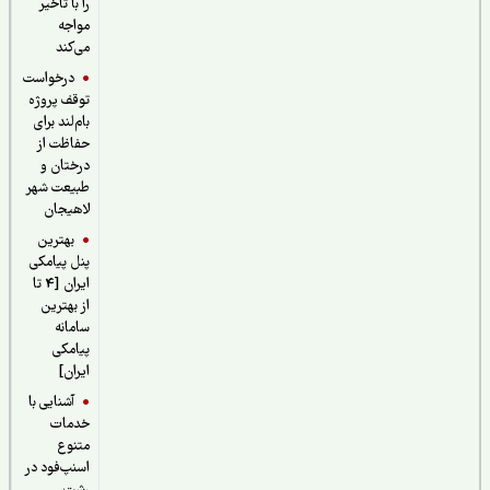
را با تاخیر
مواجه
می‌کند
درخواست
توقف پروژه
بام‌لند برای
حفاظت از
درختان و
طبیعت شهر
لاهیجان
بهترین
پنل پیامکی
ایران [4 تا
از بهترین
سامانه
پیامکی
ایران]
آشنایی با
خدمات
متنوع
اسنپ‌فود در