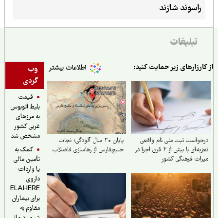
راسوند شازند
تبلیغات
ارزارهای زیر حمایت کنید:
وب
گردی
قیمت
بلیط اتوبوس
به مرزهای
غربی کشور
مشخص شد
واست ثبت ملی نام واقعی
پایان ۳۰ سال آلودگی؛ نجات
کمک به
تعزیه‌ای با بیش از ۲ قرن اجرا در
خلیج‌فارس از رهاسازی فاضلاب
اث فرهنگی کشور
تأمین مالی
یا واردات
داروی
ELAHERE
برای بیماران
مقاوم به