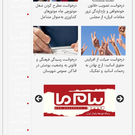
غربی کشور
 «قانون
درخواست مطرح کردن شغل
مشخص شد
ارندگی ترور
موتورچی چاه موتورهای
کمک به
از مجلس
کشاورزی به‌عنوان مشاغل
تأمین مالی
سخت، پرخطر و زیان‌آور
یا واردات
داروی
ELAHERE
برای بیماران
مقاوم به
شیمی‌درمانی
از افزایش
درخواست رسیدگی فرهنگی و
در سرطان
ج نهادن به
قانونی به وضعیت پوشش در
تخمدان
 تفکیک
اماکن عمومی شهرستان
 سایر مشاغل
دماوند
آیا با کپی
مدارک می
توان سوار
قطار شد؟
درخواست
لغو بسته
شدن
فرودگاه پیام
مطالبه