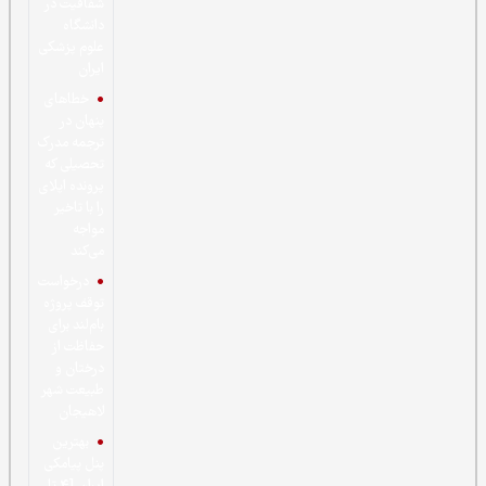
شفافیت در
دانشگاه
علوم پزشکی
ایران
خطاهای
پنهان در
ترجمه مدرک
تحصیلی که
پرونده اپلای
را با تاخیر
مواجه
می‌کند
درخواست
توقف پروژه
بام‌لند برای
حفاظت از
درختان و
طبیعت شهر
لاهیجان
بهترین
پنل پیامکی