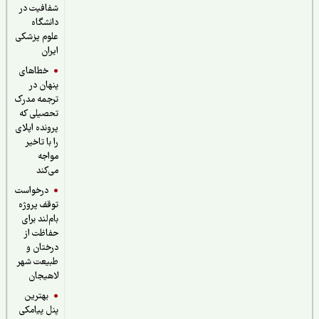
شفافیت در
دانشگاه
علوم پزشکی
ایران
خطاهای
پنهان در
ترجمه مدرک
تحصیلی که
پرونده اپلای
را با تاخیر
مواجه
می‌کند
درخواست
توقف پروژه
بام‌لند برای
حفاظت از
درختان و
طبیعت شهر
لاهیجان
بهترین
پنل پیامکی