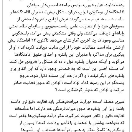
عده ندارند. «یاور عبیری»، رئیس جامعه انجمن‌های حرفه‌ای
امتگاه‌های بومگردی ایران، درباره مشکل پیش‌آمده برای اقامتگاه‌ها و
یت شب، به «پیام ما» می‌گوید: «برخی از این پلتفرم‌ها، بخشی از
جوزهای خود را از معاونت علمی ریاست‌جمهوری و سازمان نظام صنفی
ایانه‌ای دریافت می‌کنند، ولی وقتی مشکلاتی پیش می‌آید، پاسخگویی
مناسبی وجود ندارد. آخرین آمار نشان می‌دهد تاکنون ۲۲ اقامتگاه بیش
ز شش ماه است مطالبات خود را از این سایت دریافت نکرده‌اند.» او از
گیری برای مذاکره با مدیران این پلتفرم و احقاق حقوق اقامتگاه‌ها
‌گوید و اینکه مدیران پلتفرم قول داده‌اند مشکل را به‌زودی حل کنند.
ما مسئله اصلی این است که چه ضمانتی وجود دارد که این اتفاق برای
تفرم‌های دیگر نیفتد؟ و اگر باز هم این مسئله تکرار شود، مرجع
اسخگو در این زمینه کدام نهاد است؟ نهادی که مجوز فعالیت صادر
ی‌کند یا نهادی که متولی گردشگری است؟
بیری معتقد است: «وزارت میراث‌فرهنگی باید نظارت دقیق‌تری داشته
شد؛ زیرا این پلتفرم‌ها مجوز میراث‌فرهنگی هم دارند، اما متأسفانه
ظارت دقیق و کافی صورت نمی‌گیرد. مگر درآمد بومگردی‌ها چقدر است
 بخواهند پولشان را ندهند یا با تأخیر پرداخت کنند؟ بسیاری از
ومگردی‌ها کاملاً متکی به همین درآمدها هستند و این تأخیرها