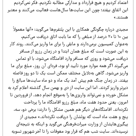
تماد کردیم و هیچ قرارداد و مدارکی مطالبه نکردیم. فکر نمی‌کردیم
ین اتفاق بیفتد؛ چون این سایت‌ها سال‌هاست فعالیت می‌کنند و معتبر
ستند.»
یدی درباره چگونگی همکاری با این پلتفرم‌ها می‌گوید: «آنها معمولاً
بین ۱۰ تا ۲۰ درصد از مبلغی را که ما بابت اتاق دریافت می‌کنیم،
‌عنوان کمیسیون برمی‌دارند و مابقی را برای ما واریز می‌کنند. روند کار
ه این صورت است که مبلغ همان ابتدا و در زمان رزرو از مسافر
یافت می‌شود و روزی که مسافر وارد اقامتگاه می‌شود، با او تماس
‌گیرند اگر همه موارد مورد تأیید او بود، فردای آن روز، مبلغ برای ما
اریز می‌شود. گاهی به‌دلایل مختلف ممکن است یک تا دو روز فاصله
یفتد. در زمان جنگ هم پیش آمد یک ماه و دو ماه سایت‌ها مبالغ را
رتر واریز کردند. اما این سایت از دی و بهمن سال گذشته اعلام کرد به
کل خورده و نمی‌تواند واریزی‌ها را به‌موقع انجام دهد. از فروردین تا
مروز، یعنی حدود هفت ماه، مبلغ رزرو اقامتگاه ما را پرداخت
رده‌اند. اقامتگاه‌های دیگر هم همین مشکل را دارند؛ برخی دو، سه،
نج و هفت ماه است که پولشان را دریافت نکرده‌اند.» مجیدی از
گیری‌هایشان از وزارت میراث‌فرهنگی می‌گوید و اینکه به نتیجه‌ای
رسیده‌اند. سایت شب هم که قرار بود معوقات را تا آخر شهریور تسویه