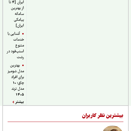
ایران [4 تا
از بهترین
سامانه
پیامکی
ایران]
آشنایی با
خدمات
متنوع
اسنپ‌فود در
رشت
بهترین
مدل شومیز
برای افراد
چاق؛ 10
مدل ترند
1405
بیشتر
یشترین نظر کاربران