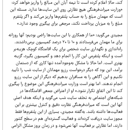
د، حالا اعلام کرده است تا نیمه آبان این مبالغ را واریز خواهد کرد:
وزارت میراث‌فرهنگی هیچ نظارتی روی این سایت‌ها ندارد. مسئله این
ت که مهمان مبلغ را به حساب پلتفرم‌ها واریز می‌کند و اگر پلتفرم
لغ را به میزبان پرداخت نکند، مرجعی برای پیگیری وجود ندارد.»
یدی می‌گوید: «ما از همکاری با این سایت‌ها راضی بودیم؛ آنها روزانه
برای ما مهمان می‌فرستادند و ۱۰ تا ۲۰ درصد کمیسیون برمی‌داشتند.
اه‌اندازی و نگهداری سایت شخصی برای یک اقامتگاه کوچک هزینه‌بر
ت و اینکه پلتفرمی این کار را انجام دهد و کمیسیون بگیرد، گزینه
تری است. اما حالا با مشکل به‌وجودآمده تنها کاری که از دستمان
رآمد، این بود که دیگر درخواست رزرو مهمانان از سایت شب را تأیید
کنیم و این آگاهی را به مسافران بدهیم که دیگر از این سایت رزرو
نجام ندهند. اما بهتر است وزارت میراث‌فرهنگی این موضوع را پیگیری
د تا این اتفاق تکرار نشود.» او از اعتراض جمعی اقامتگاه‌ها در
بکه‌های اجتماعی به تخلف سایت شب می‌گوید و اینکه هدف اصلی
نها این است که میراث‌فرهنگی نظارت دقیق و کنترل بیشتری بر این
الیت‌ها داشته باشد. به‌گفته مجیدی، بسیاری از این پلتفرم‌ها فقط
جوز سایت دریافت کرده‌اند و فعالیت گسترده‌ای هم در سطح کشور
رند، اما نظارتی بر فعالیت آنها نمی‌شود و در زمان بروز مشکل الزامی