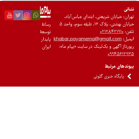
نی
ان: خیابان شریعتی، ابتدای عباس‌آباد،
 بهشتی، پلاک ۱۲، طبقه سوم، واحد ۵
رسانۀ
ن:
۰۲۱۲۸۴۲۱۹۱۰
توسعۀ
یل:
khabar.payamema@gmail.com
پایدار
رتاژ آگهی و بک‌لینک در سایت «پیام ما»:
ایران
۰۹۹۴۵۶۱۲
ندهای مرتبط
پایگاه خبری گلونی