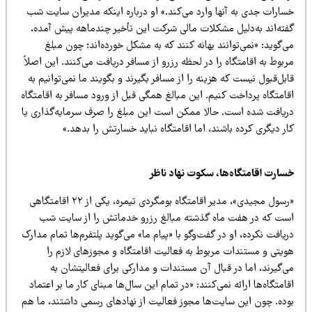
سارات جدی به آنها وارد می‌کند.» او درباره اینکه مدیران سایت شب
فته‌اند به‌دلیل مشکلات مالی شرکت این تأخیر چندماهه پیش آمده،
‌گوید: «نمی‌توانند بهانه کنند که به مشکل خورده‌اند؛ چون مبلغ
بوط به اقامتگاه را در لحظه رزرو از مسافر دریافت می‌کنند. این اصلاً
بل‌قبول نیست که هزینه را از مسافر بگیرند و بگویند ما نمی‌توانیم به
امتگاه پرداخت کنیم. این مبالغ همگی قبل از ورود مسافر به اقامتگاه
ریافت شده است. حالا ممکن است این مبلغ را صرف سرمایه‌گذاری یا
ر دیگری کرده باشند، اما اقامتگاه نباید خسارتش را بدهد.»
سارت اقامتگاه‌ها، سکوت نهاد ناظر
«رسول مجیدی»، مدیر اقامتگاه بومگردی تیمره، یکی از ۲۲ اقامتگاهی
ست
که در هفت ماه گذشته
مبالغ رزرو خدماتش را از سایت شب
یافت نکرده، او در گفت‌وگو با «پیام ما» می‌گوید
پلتفرم‌ها تمام مدارک
ویتی و مستندات مربوط به فعالیت اقامتگاه و مجوزهای لازم را
‌گیرند، اما در قبال آن مستندات و مدارکی برای فعالیتشان به
امتگاه‌ها ارائه نمی‌کنند: «در تمام این سال‌ها مبنای کار ما بر اعتماد
وده. چون این سایت‌ها مجوز فعالیت از نهادهای رسمی داشتند، ما هم