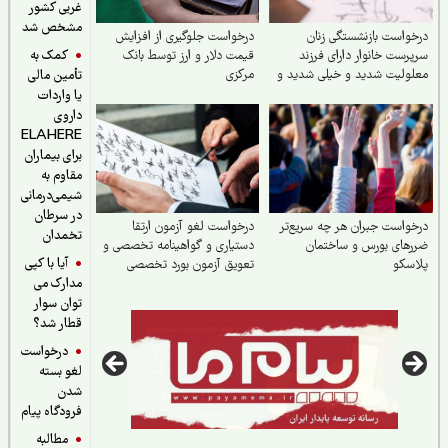
غربی کشور
مشخص شد
واست بازنشستگی زنان
درخواست جلوگیری از افزایش
کمک به
رست خانوار دارای فرزند
قیمت دلار و ارز توسط بانک
ولیت شدید و خیلی شدید و
مرکزی
تأمین مالی
ندان اوتیسم در مشاغل
یا واردات
 و زیان‌آور
داروی
ELAHERE
برای بیماران
مقاوم به
شیمی‌درمانی
در سرطان
واست جبران هر چه سریع‌تر
درخواست لغو آزمون ارتقا
تخمدان
های بورس و ساختمان
دستیاری و گواهینامه تخصصی و
آیا با کپی
سکو
تعویق آزمون بورد تخصصی
مدارک می
مرداد ۱۴۰۵
توان سوار
قطار شد؟
درخواست
لغو بسته
شدن
فرودگاه پیام
مطالبه