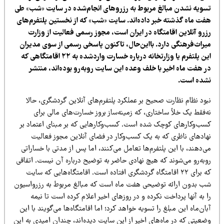
سویه نشدن مبالغ مربوط به رزروهای انجام‌شده در سایت «شب» طی
فت ماه گذشته خبر داده‌اند. سایت «شب» که از نخستین پلتفرم‌های
زرو آنلاین اقامتگاه در ایران است، مجوز رسمی فعالیت از وزارت
یراث‌فرهنگی دارد. بااین‌حال، تاکنون پاسخی رسمی از سوی مدیران
این پلتفرم یا وزارتخانه درباره خسارت واردشده به ۲۲ اقامتگاهی که
ر هفت ماه اخیر با خلف وعده این سایت روبه‌رو بوده‌اند، منتشر
شده است.
ود نظام نظارت صحیح بر عملکرد پلتفرم‌های آنلاین گردشگری، حالا
‌فقط یک خلأ ساختاری، که زمینه‌ساز بروز خسارت‌های مالی برای
سب‌وکارهای کوچک شده است. کسب‌وکارهایی که بر مبنای اعتماد بر
هادهای ناظری که به یک کسب‌وکار در فضای آنلاین مجوز فعالیت
‌دهند، با
این پلتفرم‌ها
تعامل می‌کنند، اما پس از مدتی با خساراتی
وبه‌رو می‌شوند که هیچ نهادی حاضر به توضیح درباره آن نیست. اتفاقی
که برای ۲۲ اقامتگاه گردشگری افتاده است. اقامتگاه‌هایی که سایت
ب بدون ارائه توضیحی هفت ماه است که مبالغ مربوط به رزرواسیون
 به آنها پرداخت نکرده و در روزهای اخیر اعلام کرده است تا نیمه
ان‌ماه این مبلغ را تسویه خواهد کرد؛ اما اقامتگاه‌ها می‌گویند با این
عیتی که در ماه‌های اخیر از این سایت دیده‌اند، چندان امیدی به این