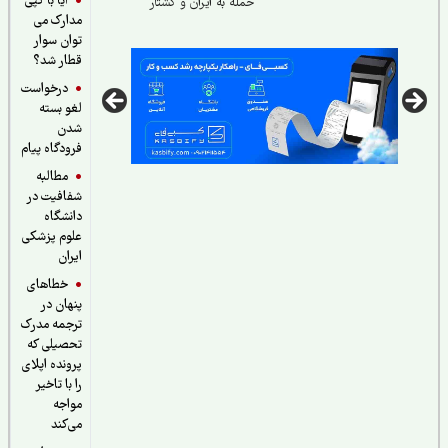
آیا با کپی
حمله به ایران و کشتار
مدارک می
دانش‌آموزان مینابی
توان سوار
قطار شد؟
درخواست
لغو بسته
شدن
فرودگاه پیام
مطالبه
شفافیت در
دانشگاه
علوم پزشکی
ایران
خطاهای
پنهان در
ترجمه مدرک
تحصیلی که
پرونده اپلای
را با تاخیر
مواجه
می‌کند