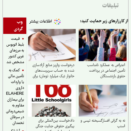
تبلیغات
ارزارهای زیر حمایت کنید:
وب
گردی
قیمت
بلیط اتوبوس
به مرزهای
غربی کشور
مشخص شد
راض به عملکرد نامناسب
درخواست واریز منابع آزادسازی
کمک به
ین اجتماعی در پرداخت
شده به حساب سرپرست‌های
ق بازنشستگان
خانوار (یک میلیارد تومان) برای
تأمین مالی
نجات دین، مردم و کشور و
یا واردات
ناتوان کردن دشمن
داروی
ELAHERE
برای بیماران
مقاوم به
شیمی‌درمانی
در سرطان
به گرانی افسارگسیخته تپسی و
دادخواست بین‌المللی برای
تخمدان
نپ
پیگیری حقوقی جنایت جنگی