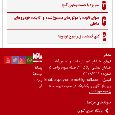
3
مبارزه با جست‌وجوی گنج‌
هوای آلوده با موتورهای منسوخ‌شده و آلاینده خودروهای
4
داخلی
5
گنجِ گمشده زیر چرخ لودرها
نی
ان: خیابان شریعتی، ابتدای عباس‌آباد،
 بهشتی، پلاک ۱۲، طبقه سوم، واحد ۵
رسانۀ
ن:
۰۲۱۲۸۴۲۱۹۱۰
توسعۀ
یل:
khabar.payamema@gmail.com
پایدار
رتاژ آگهی و بک‌لینک در سایت «پیام ما»:
ایران
۰۹۹۴۵۶۱۲
ندهای مرتبط
پایگاه خبری گلونی