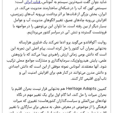
اید بتوان گفت شبیه‌ترین سیستم به آموناس،
قنات ایرانی
است؛
یستمی کهن که آب را در شبکه‌ای ساختارمند مدیریت می‌کند. در
ران، بخش بزرگی از قنات‌ها بر اثر برداشت بی‌رویه آب‌های زیرزمینی،
فزایش بی‌رویه چاه‌های عمیق، تغییر الگوهای مدیریت آب و عوامل
یار دیگر از بین رفته است. ما تاوان این بی‌توجهی را در مواجهه با
رونشست گسترده و تنش آبی در سراسر کشور می‌پردازیم.
ایت آکوافاندو می‌گوید پرو ادعا نمی‌کند یک فناوری هزارساله
ه‌تنهایی بحران آب کشور را حل کرده است. پیام اصلی این تجربه این
ست که دانش بومی زمانی ارزش راهبردی پیدا می‌کند که با پژوهش
لمی، پایش هیدرولوژیک، سرمایه‌گذاری و مشارکت جوامع محلی ترکیب
ود. آنها معتقدند آموناس نمونه موفقی از این است که دانش اجدادی
 دانش مدرن می‌توانند در کنار هم، برای افزایش امنیت آبی و
ب‌آوری اقلیمی کار کنند.
کمپین Heritage Adapts هم به‌تنهایی قرار نیست بحران اقلیم یا
ران میراث را حل کند، اما گام اول برای یک تغییر مهم در نگاه
هادهای بین‌المللی و سیاست‌گذاران کشورهاست؛ تغییری که میراث
رهنگی را از موضوعی در معرض خطر، به منبعی برای سازگاری با تغییر