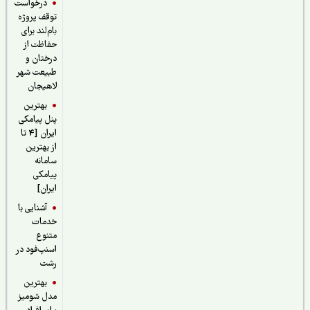
درخواست
توقف پروژه
بام‌لند برای
حفاظت از
درختان و
طبیعت شهر
لاهیجان
بهترین
پنل پیامکی
ایران [4 تا
از بهترین
سامانه
پیامکی
ایران]
آشنایی با
خدمات
متنوع
اسنپ‌فود در
رشت
بهترین
مدل شومیز