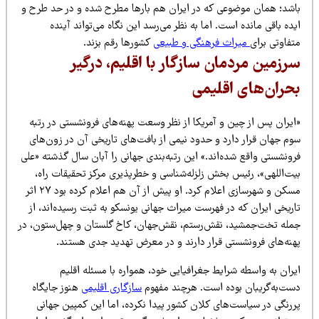
اشد؛ همان موضوعی که در ایران هم بارها مطرح شده و در حد طرح و
ده باقی مانده است. اما به نظر می‌رسد این نگاه می‌تواند آینده
فاوتی برای
میراث فرهنگی و طبیعی
کشورها رقم بزند.
رزمین مردمان سازگار با اقلیم، درگیر
حران‌های اقلیمی
ایران پس از چین و آمریکا از نظر وسعت پهنه‌های فرونشستی در رتبه
وم جهان قرار دارد و حدود نیمی از بافت‌های تاریخی آن در زون‌های
ونشستی واقع شده‌اند.» این رتبه‌بندی جهانی را آبان سال گذشته «علی
یت‌اللهی»، رئیس بخش زلزله‌شناسی و خطرپذیری مرکز تحقیقات راه،
مسکن و شهرسازی اعلام کرد. او پیش از آن هم اعلام کرده بود ۲۷ اثر
ریخی ایران که در فهرست میراث جهانی یونسکو به ثبت رسیده‌اند، از
مله تخت‌جمشید، نقش‌رستم، نقش‌جهان، کاخ گلستان و چهل‌ستون، در
هنه‌های فرونشستی قرار دارند و در معرض تهدید جدی هستند.
ران به واسطه شرایط جغرافیایی خود، همواره با مسئله اقلیم
ست‌به‌گریبان بوده است. هرچند مفهوم
سازگاری اقلیمی
هنوز جایگاه
ررنگی در سیاست‌های کلان کشور پیدا نکرده، اما این کمپین جهانی