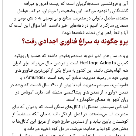
بی و فرونشستی دست‌به‌گریبان است که زیست امروز و میراث
ذشتگان را تهدید می‌کند. این وضعیت را می‌توان، در کنار عوامل
تعدد، حاصل ناتوانی در مدیریت منابع و بی‌توجهی به دانش بومی و
عماری سازگار با اقلیم در دهه‌های اخیر دانست. اما سؤال این است که
ا واقعاً راهی برای نجات قنات‌ها نبود؟
رو چگونه به سراغ فناوری اجدادی رفت؟
و در سال‌های اخیر تجربه منحصر‌به‌فردی داشته که همسو با رویکرد
کمپین Heritage Adapts است و در عین حال می‌تواند برای ایران
م الهام‌بخش باشد. این کشور به سراغ یکی از کهن‌ترین فناوری‌های
بومی خود در زمینه مدیریت منابع آب رفته است: «Amunas» یا
«آموناس»، سیستم مدیریت آب با بیش از ۱۴۰۰ سال قدمت که ریشه در
مدن «واری»، از تمدن‌های پیشاکلمبی منطقه آند، دارد. آموناس در
بان کچوا به معنای «نگهداری» است.
موناس سیستمی متشکل از کانال‌های سنگی است که بومیان آند برای
دیریت آب می‌ساختند. در فصل بارندگی، آب به جای آنکه مستقیماً از
وهستان پایین بیاید و از دسترس خارج شود، از طریق این کانال‌ها به
خش‌های نفوذپذیر هدایت می‌شد، در دل کوه ذخیره می‌ماند و