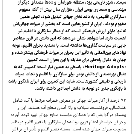
یمند، شهر تاریخی یزد، منطقه هورامان و ده‌ها مصداق دیگر از
هندسی و معماری بومی ایران، هزاران سال پیش از آنکه مفهوم
سازگاری اقلیمی» به دغدغه‌ای جهانی تبدیل شود، تجلی همین
فهوم بودند. ایران از کشورهایی است که بخشی از میراث جهانی‌اش
‌تنها دارای ارزش فرهنگی است، که از منظر سازگاری با اقلیم نیز
همیت دارد. اما شواهد نشان می‌دهد که این دانش در قرن معاصر
ایی در سیاست‌گذاری‌ها نداشته است. با تشدید بحران اقلیم، توجه
ادهای بین‌المللی به تأثیر این بحران بر میراث فرهنگی بیشتر شده و
ان به دنبال راه‌حلی برای مقابله با این بحران است. کمپین
«Heritage Adapts» پاسخی به همین نیاز است؛ کمپینی که به
بال بهره‌مندی از دانش بومی برای سازگاری با اقلیم و نجات میراث
اریخی و طبیعی کشورهاست. شاید این کمپین برای ایران تلنگری باشد
ا بازنگری جدی در توجه به دانش اجدادی داشته باشد.
۷۳ درصد از آثار میراث جهانی در معرض خطرات مرتبط با آب، شامل
شکسالی، فرونشست، سیلاب و بالا آمدن سطح آب هستند. این را
ونسکو در گزارشی که با همکاری مؤسسه منابع جهانی تهیه کرده، آورده
در آن خواستار ادغام فوری برنامه‌های سازگاری با تغییر اقلیم در نظام
یریت میراث جهانی شده است. مسئله تغییر اقلیم و تأثیر آن بر آثار