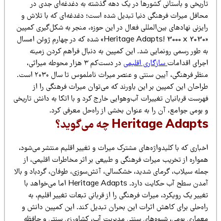
اریخی و باستانی کشورها در یک دهه گذشته به دغدغه‌ای جدی در
حافل میراث فرهنگی دنیا تبدیل شده است؛ دغدغه‌ای که با تلاش و
یزنی نهادهای بین‌المللی فعال در این حوزه، منجر به شکل‌گیری کمپین
«Heritage Adapts! 3000 x 2030» شده که در چهارم ژوئن امسال
ه طور رسمی رونمایی شد. این کمپین به دنبال فراهم کردن زمینه
جرای اقدامات
سازگاری اقلیمی
در دست‌کم ۳ هزار محوطه میراثی،
منظر فرهنگی، آیین سنتی و عنصر میراث ناملموس تا سال ۲۰۳۰ است.
احان این کمپین بر این باورند که می‌توان میراث فرهنگی را از
رست قربانیان تغییرات آب‌وهوایی خارج کرد و با اتکا به دانش تاریخی
بومی جوامع، آن را به عنوان بخشی از راه‌حل معرفی کرد.
Heritage Adapt چه می‌گوید؟
باری که با کلیدواژه‌های مشترک میراث و تغییر اقلیم منتشر می‌شود،
مواره از تخریب میراث فرهنگی و طبیعی بر اثر مخاطرات اقلیمی، از
مله سیلاب، گرمای شدید، خشکسالی، آتش‌سوزی، طوفان، گردباد و بالا
آمدن سطح آب حکایت دارد. Heritage Adapts اما می‌خواهد با
ییر یک رویکرد، میراث فرهنگی را از قربانی تبعات تغییر اقلیم، به
اه‌حلی برای کاهش اثرات این بحران تبدیل کند. این کمپین دانش و
عماری بومی، شیوه‌های سنتی مدیریت آب، کشاورزی سنتی و حافظه