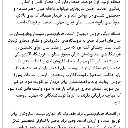
نطقه تولید، نوع دوخت، مدت زمان کار، معنای نقش و امکان
هگیری اصالت. چنین سازوکاری می‌تواند فاصله میان «هنر دست» و
حصول تقلیدی» را روشن کند و به خریدار بفهماند که بهای بالاتر،
رفاً بهای پارچه نیست؛ بهای زمان، مهارت، حافظه و فرهنگ است.
سئله دیگر، فروش دیجیتال است. صنایع‌دستی سیستان‌وبلوچستان در
ال‌های اخیر تا حدی به فروشگاه‌های الکترونیکی و فضای مجازی نزدیک
ده است. رخشانی گفته بود که پس از هفت سال، برای نخستین‌بار
روشگاه‌های صنایع‌دستی دارای مجوز استان به فروشگاه الکترونیکی
جهز شدند. این گام مهم است، اما فروش آنلاین فقط ساختن یک
حه یا فروشگاه اینترنتی نیست. برای اتصال پایدار هنرمند به بازار،
اید عکاسی محصول، قیمت‌گذاری، بسته‌بندی، ارسال، خدمات پس از
وش، روایت برند و اعتمادسازی برای خریدار نیز تقویت شود. در غیر
ین صورت، فضای مجازی می‌تواند باز هم به سود واسطه‌هایی تمام شود
 مهارت بازاریابی دارند، نه الزاماً تولیدکنندگانی که مهارت دوخت
رند.
ر اقتصاد صنایع‌دستی، برند فقط یک نام تجاری نیست؛ سازوکاری برای
وزیع اعتماد و ارزش است. وقتی برند محلی یا تعاونی تخصصی شکل
‌گیرد، تولیدکننده از حالت فردی و پراکنده خارج می‌شود. تعاونی