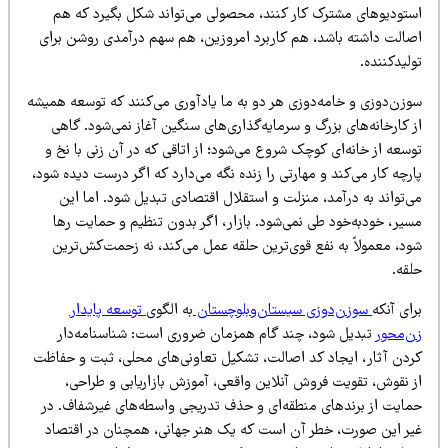
ستودیوهای مشترک کار کنند، محصولی می‌تواند شکل بگیرد که هم
صالت داشته باشد، هم کاربرد امروزین، هم سهم درآمدی روشن برای
لیدکننده.
وزن‌دوزی و خامه‌دوزی هر دو به ما یادآوری می‌کنند که توسعه همیشه
 کارخانه‌های بزرگ و سرمایه‌گذاری‌های سنگین آغاز نمی‌شود. گاهی
سعه از خانه‌ای کوچک شروع می‌شود؛ از اتاقی که در آن زنی با نخ و
رچه کار می‌کند و مهارتی را زنده نگه می‌دارد که اگر درست دیده شود،
‌تواند به درآمد، منزلت و استقلال اقتصادی تبدیل شود. اما این
سیر، خودبه‌خود طی نمی‌شود. بازار، اگر بدون تنظیم و حمایت رها
ود، معمولاً به نفع قوی‌ترین حلقه عمل می‌کند، نه زحمت‌کش‌ترین
لقه.
ای آنکه
سوزن‌دوزی سیستان‌وبلوچستان
به الگوی
توسعه پایدار
ن‌محور
تبدیل شود، چند گام همزمان ضروری است: شناسنامه‌دار
ردن آثار، ایجاد کد اصالت، تشکیل تعاونی‌های محلی، ثبت و حفاظت
ز نقوش، تقویت فروش آنلاین واقعی، آموزش بازاریابی و طراحی،
مایت از برندهای منطقه‌ای و حذف تدریجی واسطه‌های غیرشفاف. در
یر این صورت، خطر آن است که یک هنر جهانی، همچنان در اقتصاد