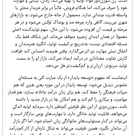
ت. زن سوزن‌دوز مواد اولیه را تهیه می‌کند، زمان، بینایی و مهارت
د را صرف می‌کند، اما هنگام فروش، غالباً در برابر خریدار محلی یا
اسطه قدرت چندانی ندارد. محصول از خانه خارج می‌شود، به بازارهای
هری می‌رسد، گاهی وارد چرخه مد و پوشاک لوکس می‌شود و در هر
رحله بر قیمت آن افزوده می‌شود. با این حال، سهم تولیدکننده اصلی
عمولاً در همان ابتدای زنجیره متوقف می‌ماند. این شکاف فقط یک
سئله اقتصادی نیست؛ به‌تدریج بر کیفیت تولید، انگیزه هنرمندان و
نتقال نسلی مهارت نیز اثر می‌گذارد. وقتی هنرمند احساس کند ظرافت
رش تفاوت معناداری در درآمد ایجاد نمی‌کند، بازار او را به سمت
لید سریع‌تر، ارزان‌تر و کم‌کیفیت‌تر هل می‌دهد.
ینجاست که مفهوم «توسعه پایدار» از یک عبارت کلی به مسئله‌ای
لموس تبدیل می‌شود. توسعه پایدار در این حوزه یعنی هنری که هم
راث فرهنگی را حفظ کند، هم برای زنان درآمد عادلانه بسازد، هم فشار
اجرت و بیکاری را کم کند و هم امکان بقا در بازار جدید را داشته
شد. سوزن‌دوزی از این نظر ظرفیتی کم‌نظیر دارد: سرمایه اولیه اندکی
‌خواهد، قابلیت تولید خانگی دارد، با مهارت‌های بومی سازگار است و
‌تواند در کنار مسئولیت‌های خانوادگی زنان انجام شود. اما اگر بازار
 سامان نگیرد، همین ظرفیت می‌تواند به شکل تازه‌ای از کار کم‌درآمد