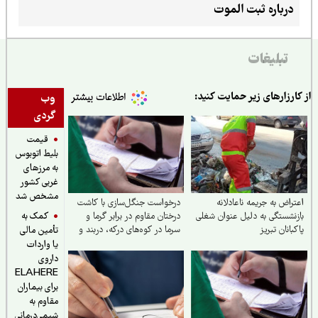
درباره ثبت الموت
تبلیغات
ارزارهای زیر حمایت کنید:
وب
گردی
قیمت
بلیط اتوبوس
به مرزهای
غربی کشور
مشخص شد
راض به جریمه ناعادلانه
درخواست جنگل‌سازی با کاشت
کمک به
نشستگی به دلیل عنوان شغلی
درختان مقاوم در برابر گرما و
بانان تبریز
سرما در کوه‌های درکه، دربند و
تأمین مالی
...
یا واردات
داروی
ELAHERE
برای بیماران
مقاوم به
شیمی‌درمانی