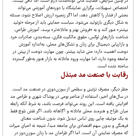
ر چنین شرایطی، حمایت مالی کوتاه‌مدت لازم است، اما کافی نیست.
ختصاص تسهیلات، برگزاری نمایشگاه یا دوره‌های آموزشی می‌تواند
خشی از فشار را کاهش دهد، اما اگر زنجیره ارزش اصلاح نشود، مسئله
ه شکل دیگری بازتولید می‌شود. سیاست حمایتی باید از مرحله «تولید
شتر» عبور کند و به «فروش بهتر و عادلانه‌تر» برسد. آموزش طراحی،
ناخت بازارهای لوکس، حقوق مالکیت فکری، بسته‌بندی، صادرات خرد
بازاریابی دیجیتال برای زنان و تشکل‌های محلی، به‌اندازه آموزش
وخت اهمیت دارد؛ حتی شاید بیشتر. چون مهارت دوخت از پیش در
معه وجود دارد، اما مهارت ورود عادلانه به بازار هنوز به‌طور گسترده
اخته نشده است.
قابت با صنعت مد مبتذل
طر دیگر، مصرف تزئینی و سطحی از سوزن‌دوزی در صنعت مد است.
ر سال‌های اخیر، استفاده از عناصر بومی در پوشاک شهری و طراحی مد
فزایش یافته است. این روند می‌تواند فرصت باشد، به شرط آنکه رابطه
یان طراح و هنرمند محلی عادلانه و آگاهانه باشد. اگر نقش بلوچ فقط
ه یک موتیف چاپی روی لباس تبدیل شود، بدون شناخت معنای
رهنگی و بدون سهم اقتصادی برای جامعه مبدأ، نتیجه نه احیای میراث
ه مصرف نمایشی آن است. اما اگر طراحان مد با زنان سوزن‌دوز در