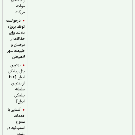
را با تاخیر
مواجه
می‌کند
درخواست
توقف پروژه
بام‌لند برای
حفاظت از
درختان و
طبیعت شهر
لاهیجان
بهترین
پنل پیامکی
ایران [4 تا
از بهترین
سامانه
پیامکی
ایران]
آشنایی با
خدمات
متنوع
اسنپ‌فود در
رشت