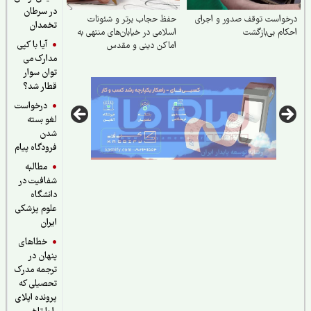
در سرطان
واست توقف صدور و اجرای
حفظ حجاب برتر و شئونات
تخمدان
ام بی‌بازگشت
اسلامی در خیابان‌های منتهی به
آیا با کپی
اماکن دینی و مقدس
مدارک می
توان سوار
قطار شد؟
درخواست
لغو بسته
شدن
فرودگاه پیام
مطالبه
شفافیت در
دانشگاه
علوم پزشکی
ایران
خطاهای
پنهان در
ترجمه مدرک
تحصیلی که
پرونده اپلای