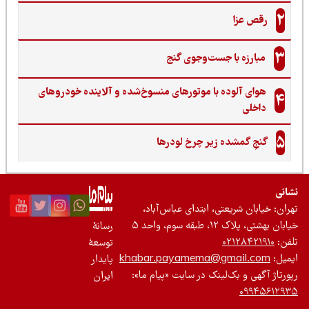
2
رقص عزا
3
مبارزه با جست‌وجوی گنج‌
هوای آلوده با موتورهای منسوخ‌شده و آلاینده خودروهای
4
داخلی
5
گنجِ گمشده زیر چرخ لودرها
نی
ان: خیابان شریعتی، ابتدای عباس‌آباد،
 بهشتی، پلاک ۱۲، طبقه سوم، واحد ۵
رسانۀ
ن:
۰۲۱۲۸۴۲۱۹۱۰
توسعۀ
یل:
khabar.payamema@gmail.com
پایدار
رتاژ آگهی و بک‌لینک در سایت «پیام ما»:
ایران
۰۹۹۴۵۶۱۲