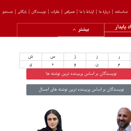
شناسنامه
دربارهٔ ما
ارتباط با ما
همراهی
نظرات
نویسندگان
بایگانی
جستجو
د پایدار
بیشتر
ر
ز
ژ
س
ش
م
ن
و
ه
ی
نویسندگان بر اساس پربیننده ترین نوشته ها
نویسندگان بر اساس پربیننده ترین نوشته های امسال