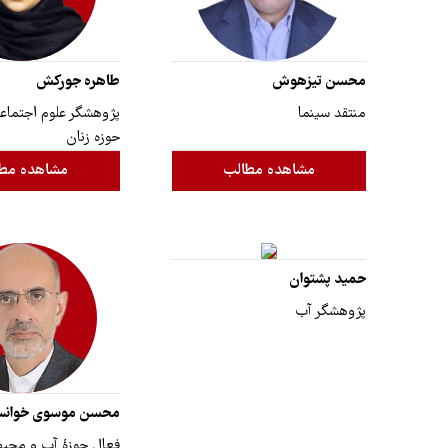
محسن تیزهوش
طاهره جورکش
منتقد سینما
پژوهشگر علوم اجتماع
حوزه زنان
مشاهده مطالب
مشاهده مط
حمید پشتوان
پژوهشگر آب
محسن موسوی خوانس
فعال حوزهٔ آب و محی