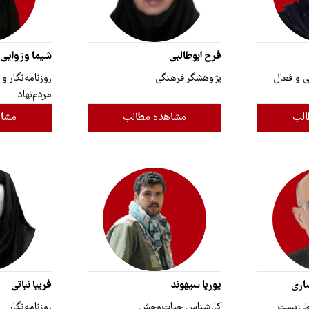
فرح ابوطالبی
شیما وزوایی
ی و فعال
پژوهشگر فرهنگی
روزنامه‌نگار 
مردم‌نهاد
الب
مشاهده مطالب
مشاه
اری
پوریا سپهوند
فریبا نباتی
ط زیست
کارشناس حیات‌وحش
روزنامه‌نگار