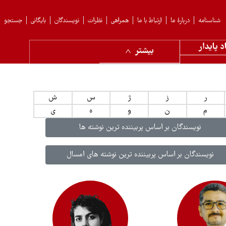
شناسنامه
دربارهٔ ما
ارتباط با ما
همراهی
نظرات
نویسندگان
بایگانی
جستجو
د پایدار
بیشتر
ر
ز
ژ
س
ش
م
ن
و
ه
ی
نویسندگان بر اساس پربیننده ترین نوشته ها
نویسندگان بر اساس پربیننده ترین نوشته های امسال