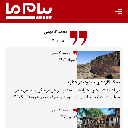
محمد کاموس
روزنامه نگار
محمد کاموس
۱ مرداد ۱۴۰۳
سنگ‌نگاره‌های «تیمره» در خطرند
در ادامۀ شب‌های بخارا، شب «منظر تاریخی فرهنگی و طبیعی تیمره،
میراثی در خطر» منطقه‌ای بین روستای «غرقاب» در شهرستان گلپایگان
واقع در استان اصفهان و روستای «مزاین» در شهرستان خمین واقع
محمد کاموس
در استان مرکزی که دارای سنگ‌نگاره‌های ارزشمند است، (یکشنبه، ۳۱
۳۱ تیر ۱۴۰۳
تیر) برگزار شد. در این نشست، «حکمت‌الله ملاصالحی» پژوهشگر
«فلسفه باستان‌شناسی»، «علی عصار» عضو شورای بین‌المللی بناها و