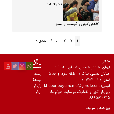
۱۹ خرداد ۱۴۰۴
ن با فیلمسازی سبز
1
2
3
…
9
بعدی »
یعتی، ابتدای عباس‌آباد،
 واحد ۵
رسانۀ
۰۲
توسعۀ
khabar.payamema@gma
پایدار
ک‌لینک در سایت «پیام ما»:
ایران