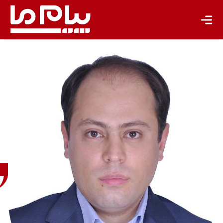
محسن
تیزهوش
منتقد
سینما