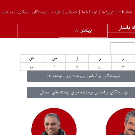
شناسنامه
دربارهٔ ما
ارتباط با ما
همراهی
نظرات
نویسندگان
بایگانی
جستجو
د پایدار
بیشتر
ر
ز
ژ
س
ش
م
ن
و
ه
ی
نویسندگان بر اساس پربیننده ترین نوشته ها
نویسندگان بر اساس پربیننده ترین نوشته های امسال