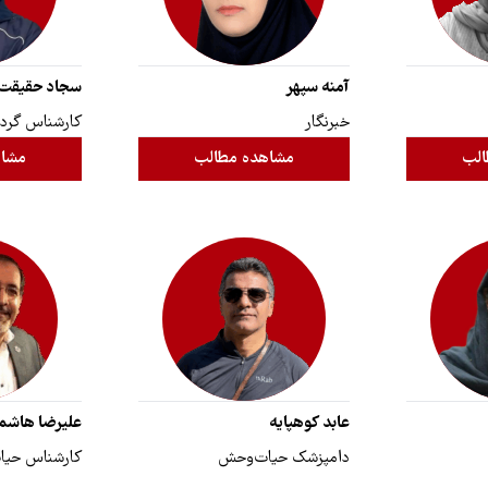
آمنه سپهر
سجاد حقیقت 
خبرنگار
کارشناس گرد
الب
مشاهده مطالب
مشاه
عابد کوهپایه
علیرضا هاشم
دامپزشک حیات‌وحش
کارشناس حی