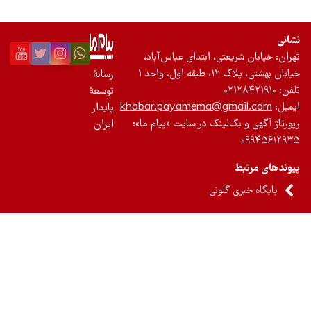
ی، ابتدای عباس‌آباد،
د ۱
رسانۀ
توسعۀ
khabar.payamema@g
پایدار
لینک در سایت «پیام ما»:
ایران
لونی