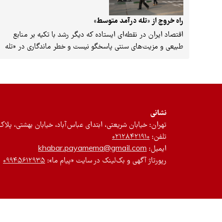
راه خروج از «تله درآمد متوسط»
اقتصاد ایران در نقطه‌ای ایستاده که دیگر رشد با تکیه بر منابع
طبیعی و مزیت‌های سنتی پاسخگو نیست و خطر ماندگاری در «تله
درآمد متوسط» بیش از هر زمان دیگری احساس می‌شود.
«محمدنبی شهیکی‌تاش»، معاون فناوری و نوآوری وزیر علوم، در
رویداد ملی اقتصاد نوآوری و فناوری در دانشگاه خوارزمی با نقد
وابستگی تاریخی اقتصاد ایران به درآمدهای خام، تأکید کرد عبور
از این تله نه با افزایش صرف شاخص‌های عددی، بلکه با یک تغییر
نشانی
پارادایم بنیادین به‌سوی اقتصاد دانش‌بنیان و نوآورانه ممکن
تهران: خیابان شریعتی، ابتدای عباس‌آباد، خیابان بهشتی، پلاک ۱۲، طبقه اول، واحد 
است.
تلفن:
۰۲۱۲۸۴۲۱۹۱۰
ایمیل:
khabar.payamema@gmail.com
رپورتاژ آگهی و بک‌لینک در سایت «پیام ما»:
۰۹۹۴۵۶۱۲۹۳۵