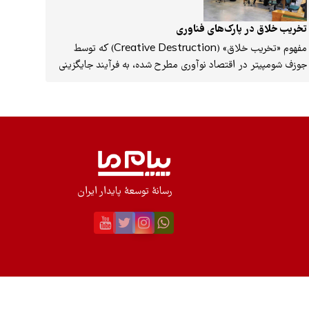
تخریب خلاق در پارک‌های فناوری
مفهوم «تخریب خلاق» (Creative Destruction) که توسط
جوزف شومپیتر در اقتصاد نوآوری مطرح شده، به فرآیند جایگزینی
فناوری‌های جدید با سازوکارهای قدیمی اشاره دارد؛ فرآیندی که
گرچه با حذف شغل‌ها یا صنایع سنتی همراه است، اما بستر خلق
ثروت، رقابت‌پذیری و کارایی ساختاری را فراهم می‌سازد. بر پایه
این نگاه، پارک‌های علم و فناوری می‌توانند نقش تسهیل‌گر این
فرآیند را ایفا کنند. پارک‌ها نهادهای توسعه‌محور هستند که
می‌توانند با مدیریت هوشمندانه و فعال‌سازی ظرفیت‌های
منطقه‌ای، به قطب تولید ثروت از علم و فناوری تبدیل شوند.
رسانۀ توسعۀ پایدار ایران
پارک‌ها باید حامل نوعی «بازتعریف خلاقانه نقش سنتی دولت و
صنعت» باشند.