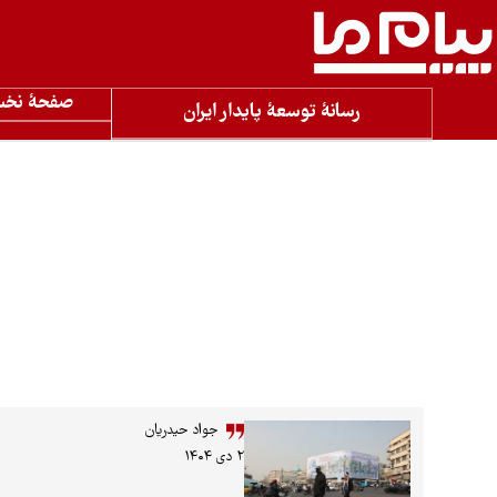
صفحۀ نخ
رسانۀ توسعۀ پایدار ایران
جواد حیدریان
۲ دی ۱۴۰۴