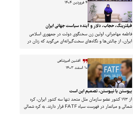
۴ فروردین ۱۴۰۴
فیلترینگ، حجاب، دلار و آینده سیاست جهانی ایران
فاطمه مهاجرانی، اولین زن سخنگوی دولت در جمهوری اسلامی
ایران، از چالش‌ها و نگاه‌های سخت‌گیرانه‌ای می‌گوید که زنان در
عرصه قدرت با آن روبه‌رو هستند.
افشین امیرشاهی
۱۰ اسفند ۱۴۰۳
پیوستن یا نپیوستن، تصمیم این است
از ۱۹۳ کشور عضو سازمان ملل متحد تنها سه کشور ایران، کره
شمالی و میانمار در فهرست سیاه FATF قرار دارند. به کره شمالی
و میانمار کاری نداریم، اما چرا ایران باید در کنار این دو کشور
قرار بگیرد و چرا کشورمان به گروه ویژه اقدام مالی نمی‌پیوندد؟
علت لجبازی ایران چیست؟ چه چالش‌ها، نگرانی‌ها و دغدغه‌هایی