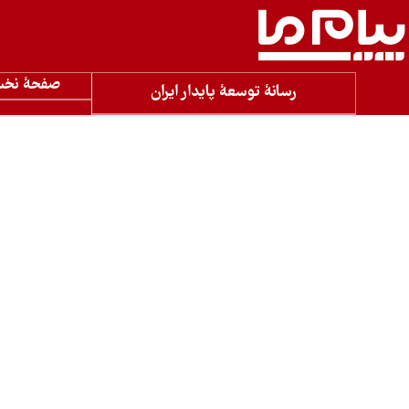
صفحۀ نخ
رسانۀ توسعۀ پایدار ایران