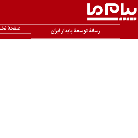
صفحۀ نخ
رسانۀ توسعۀ پایدار ایران