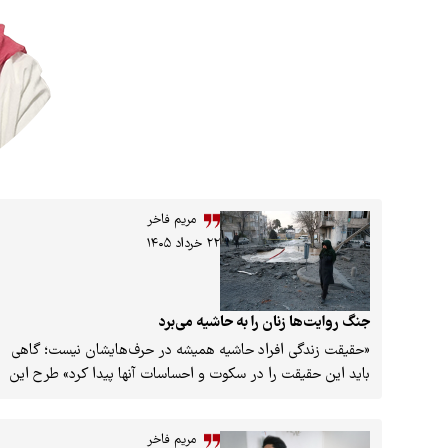
مریم فاخر
۲۲ خرداد ۱۴۰۵
جنگ روایت‌‌ها زنان را به حاشیه می‌برد
«حقیقت زندگی افراد حاشیه‌ همیشه در حرف‌هایشان نیست؛ گاهی
باید این حقیقت را در سکوت و احساسات آنها پیدا کرد» طرح این
دیدگاه در کنار این هشدار که «کنشگری مؤثر باید با واقعیت عینی
جامعه نسبت داشته باشد» محور اصلی نشست تخصصی «زنان در
مریم فاخر
مواجهه با جنگ» بود. این نشست بر این متمرکز بود که چگونه در