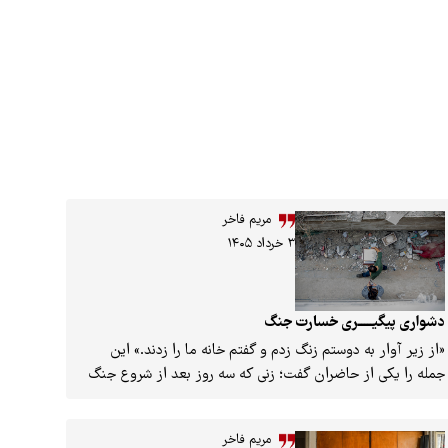
مریم فاخر
۳ خرداد ۱۴۰۵
دشواری پیگیـــــری خسارت جنگ
«از زیر آوار به دوستم زنگ زدم و گفتم خانه ما را زدند.» این
جمله را یکی از حاضران گفت؛ زنی که سه روز بعد از شروع جنگ
۱۲ روزه، خانه ۶۰ساله خانواده‌اش در خیابان «صابونچی» تهران
تخریب شد و هنوز با شنیدن صدای رعدوبرق، به لحظه انفجار
مریم فاخر
برمی‌گردد. چند صندلی آن‌طرف‌تر، زن دیگری از کودکی گفت که