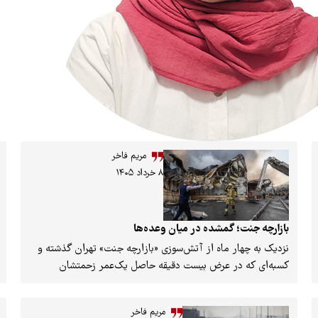
مریم فاخر
۸ خرداد ۱۴۰۵
بازارچه جنت؛ گمشده در میان وعده‌ها
نزدیک به چهار ماه از آتش‌سوزی «بازارچه جنت» تهران گذشته و
کسبه‌ای که در عرض بیست دقیقه حاصل یک‌عمر زحمتشان
سوخت، هر روز مقابل شورای شهر، شهرداری و «شرکت ساماندهی»
تجمع می‌کنند تا شاید وعده‌های وام و جبران خسارت به نتیجه
مریم فاخر
برسد. یکی از غرفه‌دارها می‌گوید: «با ازدست‌دادن غرفه‌ام راحت‌تر