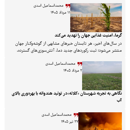
محمداسماعیل اسدی
۱۱ مرداد ۱۴۰۵
یت غذایی جهان را تهدید می‌کند
ی اخیر، هر تابستان خبرهای مشابهی از گوشه‌وکنار جهان
شود؛ ثبت رکوردهای جدید دما، آتش‌سوزی‌های گسترده،
رودخانه‌ها، کاهش تولید محصولات کشاورزی و افزایش
محمداسماعیل اسدی
 درباره امنیت غذایی. شاید بسیاری این رخدادها را حوادثی
۲ مرداد ۱۴۰۵
پراکنده بدانند، اما گزارش مشترک سال ۲۰۲۶ سازمان خواربار و
لل متحد (فائو) و سازمان جهانی هواشناسی نشان می‌دهد
شدید به یکی از مهم‌ترین تهدیدهای قرن بیست‌ویکم برای
، منابع طبیعی و زندگی انسان تبدیل شده است.
تجربه شهرستان «کلاله»در تولید هندوانه با بهره‌وری بالای
محمداسماعیل اسدی
۲۷ تیر ۱۴۰۵