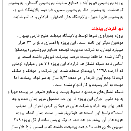
روژه پتروشیمی فیروزآباد و صنایع مرتبط، پتروشیمی گلستان، پتروشیمی
وهدشت، پتروشیمی دنا، پتروشیمی خمین، فاز دوم پالایشگاه شیراز،
روشیمی‌های اردبیل، پالایشگاه های اصفهان، آبادان و در آخر شازند
و. فلرهای بیدبلند
وژه جمع‌آوری فلرها توسط پالایشگاه بیدبلند خلیج فارس بهبهان،
موضوع دیگر این نامه است. این پروژه با اعتباری بالغ بر 31 هزار
یلیارد تومان، به شرکت مدیریت توسعه صنایع پتروشیمی (پیدمکو)
اگذار شده اما فقط بیست درصد پیشرفت فیزیکی داشته است. بر
اساس نامه شبکه تشکل‌ها، قرارداد این پروژه 31 هزار میلیارد تومانی
که آذرماه 1398 با پیدمکو منعقد شده، این شرکت را موظف و مکلف
کرده تا جمع‌آوری فلرها را در مدت 5/3 سال به سرانجام برسانند اما
هلت به آخر رسیده و کار انجام نشده است.
بکه تشکل‌های مردم‌نهاد محیط زیست و منابع طبیعی می‌پرسد: «چرا و
ه چه دلیلی اجرای این پروژه تا این حد مشمول مرور زمان شده و چه
فعی برای چه افراد و شرکت‌هایی در طولانی کردن اجرای آن مترتب
ست؟» پاسخ این است: «با طولانی‌تر شدن مدت زمان اتمام پروژه
هزینه‌های آن بیشتر خواهد شد. در یک بررسی ساده از کل پروژه ۱۱۰۹
میلیون دلاری فقط ۲۰ درصد پیشرفت داشته که بر اساس نرخ دلار سال