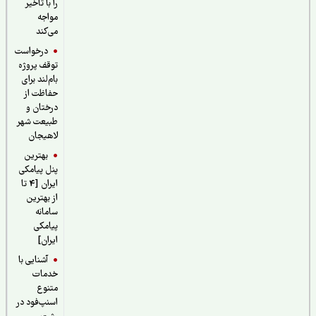
را با تاخیر
مواجه
می‌کند
درخواست
توقف پروژه
بام‌لند برای
حفاظت از
درختان و
طبیعت شهر
لاهیجان
بهترین
پنل پیامکی
ایران [4 تا
از بهترین
سامانه
پیامکی
ایران]
آشنایی با
خدمات
متنوع
اسنپ‌فود در