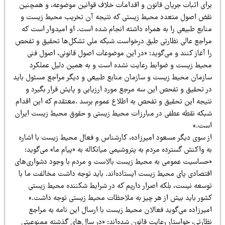
رای اثبات جریان قانون و اقدامات خلاف قوانین موضوعه، و همچنین
قض اصول متعدد محیط زیستی که نتیجه آن تخریب محیط زیست و
نابع طبیعی را به همراه داشته انجام شده است. او امیدوار است که
راجع عالی نظارتی طبق درخواست شبکه ملی تشکل‌ها تحقیق و تفحص
ا آغاز کنند و می‌گوید: «در این موضوعات اصول قانونی، اصول فنی
حیط زیست و ضوابط رعایت نشده است و به همین دلیل عملکرد
ازمان محیط زیست و سازمان منابع طبیعی و دیگر مراجع مسئول باید
ر تحقیق و تفحص این سه مرجع مورد ارزیابی و پایش قرار بگیرد و
تیجه این تحقیق و تفحص به اطلاع عموم برسد .معتقدم که این اقدام
بکه نقطه عطفی در مبارزات محیط زیستی و حقوق محیط زیست ایران
ست.»
ز سوی دیگر مسعود امیرزاده، کارشناس و فعال محیط زیست با اشاره
 واکنش گسترده مردم به پتروشیمی میانکاله به «پیام ما» می‌گوید:
حساسیت عمومی به محیط زیست بالاست و مردم با وجود دشواری‌های
قتصادی پای محیط زیست ایستاده‌اند. باید توجه داشت مخالفت ما با
وسعه نیست، بلکه اصرار داریم که در شرایط شکننده محیط زیستی
شور باید بیش از هر چیز به ملاحظات محیط زیستی توجه داشت.»
میرزاده می‌گوید فعالان محیط زیست با ارسال این نامه به مراجع
ظارتی، خواستار رعایت قانون شده‌اند: «در سال‌های گذشته ممنوعیتی