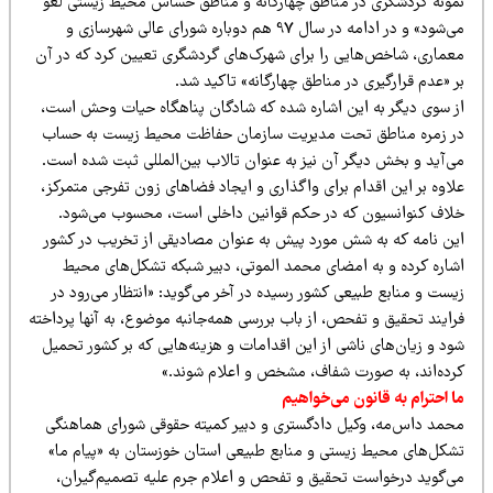
مونه گردشگری در مناطق چهارگانه و مناطق حساس محیط زیستی لغو
می‌شود» و در ادامه در سال 97 هم دوباره شورای عالی شهرسازی و
عماری، شاخص‌هایی را برای شهرک‌های گردشگری تعیین کرد که در آن
 «عدم قرارگیری در مناطق چهارگانه» تاکید شد.
ز سوی دیگر به این اشاره شده که شادگان پناهگاه حیات وحش است،
ر زمره مناطق تحت مدیریت سازمان حفاظت محیط زیست به حساب
ی‌آید و بخش دیگر آن نیز به عنوان تالاب بین‌المللی ثبت شده است.
لاوه بر این اقدام برای واگذاری و ایجاد فضاهای زون تفرجی متمرکز،
لاف کنوانسیون که در حکم قوانین داخلی است، محسوب می‌شود.
ین نامه که به شش مورد پیش به عنوان مصادیقی از تخریب در کشور
شاره کرده و به امضای محمد الموتی، دبیر شبکه تشکل‌های محیط
ست و منابع طبیعی کشور رسیده در آخر می‌گوید: «انتظار می‌رود در
رایند تحقیق و تفحص، از باب بررسی همه‌جانبه موضوع، به آنها پرداخته
ود و زیان‌های ناشی از این اقدامات و هزینه‌هایی که بر کشور تحمیل
رده‌اند، به صورت شفاف، مشخص و اعلام شوند.»
 احترام به قانون می‌خواهیم
حمد داس‌مه، وکیل دادگستری و دبیر کمیته حقوقی شورای هماهنگی
شکل‌های محیط زیستی و منابع طبیعی استان خوزستان به «پیام ما»
ی‌گوید درخواست تحقیق و تفحص و اعلام جرم علیه تصمیم‌گیران،