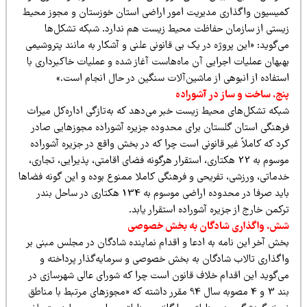
میسیون واگذاری مدیریت امور اراضی استان خوزستان و مجوز محیط
یستی از سازمان حفاظت محیط زیست هم ندارد. شبکه تشکل‌ها
‌گوید: «این پروژه در یک بی قانونی علنی و آشکار به مانند پتروشیمی
هبهان عملیات اجرایی آن ماه‌هاست آغاز شده و عملیات خاکبرداری با
ستفاده از انبوهی از ماشین‌آلات سنگین در حال انجام است.»
نج. ساخت و ساز در آشوراده
بکه تشکل‌های محیط زیست خبر می‌دهد که به‌تازگی اداره‌کل میراث
فرهنگی استان گلستان برای محدوده ‎جزیره آشوراده مجوزهایی صادر
د که کاملاً غیر قانونی است چرا که در بخش واقع در جزیره آشوراده
موسوم به 22 هکتاری، استقرار هرگونه فضای اقامتی، پذیرایی، تجاری،
دماتی، ورزشی، تفریحی و فرهنگی کاملا ممنوع بوده ‏و این گونه فضاها
باید صرفا در محدوده اراضی موسوم به 134 هکتاری در ساحل بندر
کمن خارج از جزیره آشوراده استقرار یابد.
ش. واگذاری شادگان به بخش خصوصی
خش آخر این نامه به ادعا و اقدام نماینده شادگان در مجلس مبنی بر
اگذاری تالاب شادگان به بخش خصوصی و سرمایه‌گذار پرداخته و
ی‌گوید این اقدام خلاف قانون است چرا که شورای عالی شهرسازی در
بند 3 و 4 مصوبه سال 94 مقرر داشته که «مجوزهای مرتبط با مناطق