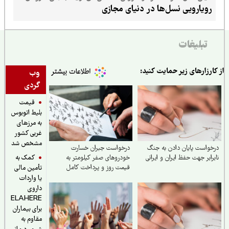
نسل جدید باید زبان، نیازها و جهان متفاوت او را شناخت
رویارویی نسل‌ها در دنیای مجازی
تبلیغات
ارزارهای زیر حمایت کنید:
وب
گردی
قیمت
بلیط اتوبوس
به مرزهای
غربی کشور
مشخص شد
واست پایان دادن به جنگ
درخواست جبران خسارت
کمک به
رابر جهت حفظ ایران و ایرانی
خودروهای صفر کیلومتر به
قیمت روز و پرداخت کامل
تأمین مالی
خسارات در تصادفات توسط
یا واردات
بیمه
داروی
ELAHERE
برای بیماران
مقاوم به