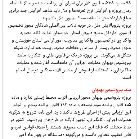
۹۸ حدود ۵۳۸ میلیون دلار برای اجرای آن پرداخت شده و حالا با اتمام
ان پروژه و افزایش نرخ تعرفه‌ها و دلار باید شاهد افزایش چند برابری
لغ قرارداد حتی تا سقف ۲۰۰۰ میلیون دلار باشیم.»
روژه پتروپالایش ملل، در حریم تالاب بین‌المللی شادگان مجوز تخصیص
ز سوی اداره‌کل منابع طبیعی استان خوزستان ندارد، فاقد مصوبه
اگذاری در کمیسیون واگذاری مدیریت امور اراضی استان خوزستان و
جوز محیط زیستی از سازمان حفاظت محیط زیست هم ندارد. شبکه
کل‌ها می‌گوید: این پروژه در یک بی‌قانونی علنی و آشکار به مانند
تروشیمی بهبهان عملیات اجرایی آن ماه‌هاست آغاز شده و عملیات
کبرداری با استفاده از انبوهی از ماشین‌آلات سنگین در حال انجام
ست
ه. پتروشیمی بهبهان
روژه پتروشیمی بهبهان مجوز ارزیابی اثرات محیط زیستی ندارد و ماده
105 قانون برنامه سوم توسعه و ماده 192 قانون برنامه پنجم بر انجام
ن ارزیابی‌ پیش از اجرای طرح‌ها تاکید دارد. این نامه شروع به هرگونه
لیات اجرایی، کلنگ‌زنی، تجهیز کارگاه در طرح‌های پتروشیمی کشور در
قاط مختلف که فاقد این دست مجوزها هستند را خلاف قوانین آمره و
بل تعقیب قضایی دانسته و می‌گوید: «متاسفانه در چهار ماه اخیر