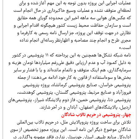
ملیات اجرایی این پروژه بدون توجه به این مهم آغاز شده و برای
حظه‌ای متوقف نشده و عملیات وسیع خاکبرداری در حال انجام است
ه عکس‌های هوایی سه ماهه اخیر این محدوده گویای همه حقایق
ست و سازمان حفاظت محیط زیست کشور هیچگونه اقدام اجرایی و
ظارتی در جهت توقف این پروژه، جز ارسال نامه رسمی به کارفرما و
جری طرح و انجام چند مصاحبه و اظهارنظر رسانه‌ای انجام نداده
ست.»
نامه شبکه تشکل‌ها همچنین به این پرداخته که ۱۱ پتروشیمی در کشور
 دلیل کمبود آب و عدم ارزیابی دقیق علی‌رغم میلیاردها تومان هزینه و
مایه‌گذاری، هم اینک متوقف و ناتمام مانده‌اند و یا با فشار بر سایر
ش‌ها و سوءاستفاده از قانون به کار خود ادامه می‌دهند؛ از جمله
تروشیمی خراسان، صنایع پتروشیمی کرمانشاه، پروژه پتروشیمی
یروزآباد و صنایع مرتبط، پتروشیمی گلستان، پتروشیمی کوهدشت،
تروشیمی دنا، پتروشیمی خمین، فاز دوم پالایشگاه شیراز، پتروشیمی‌های
دبیل، پالایشگاه‌های اصفهان، آبادان و در آخر شازند.
هار. پتروشیمی در حریم تالاب شادگان
لاش برای ساخت پروژه پتروپالایش ملل، در حریم تالاب بین‌المللی
ادگان موضوع دیگر این نامه است. این پروژه مجوز تخصیص از سوی
داره‌کل منابع طبیعی استان خوزستان ندارد، فاقد مصوبه واگذاری در