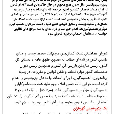
ش رفته باشد؟ ماشین‌های سنگین در حریم تالاب شادگان چه می‌کنند و چرا
وژه پتروپالایش ملل بدون هیچ مجوزی در حال خاکبرداری است؟ کدام قانون
 اداره میراث فرهنگی گلستان اجازه می‌دهد که برای ساخت و ساز در جزیره
وراده مجوز صادر کند؟ چرا نماینده مردم شادگان در مجلس مدعی واگذاری
الاب شادگان به بخش خصوصی شده است؟ همه اینها سبب شده شبکه ملی
کل‌های محیط زیست و منابع طبیعی کشور علیه «دست‌اندرکاران تصمیم‌گیر یا
ثر بر تصمیم‌گیری‌ها» اعلام جرم کند و در نامه‌ای به سه مرجع عالی نظارتی
استه با متخلفان احتمالی برخورد قانونی شود.
ورای هماهنگی شبکه تشکل‌های مردم‌نهاد محیط زیست و منابع
بیعی کشور در نامه‌ای خطاب به معاون حقوق عامه دادستانی کل
شور، رئیس سازمان بازرسی کل کشور و همچنین رئیس دیوان
حاسبات کشور موارد تخلف و نقض قوانین و مقررات، در زمینه
نامه‌ریزی، تصمیم‌گیری، اجرا و احداث واحدهای پتروشیمی را اعلام
رده است. در این نامه ضمن اعلام جرم علیه همه‌ دست‌اندرکاران
تصمیم‌گیر یا مؤثر بر تصمیم‌گیری‌ها در زمینه فعل و ترک فعل در ۶
وضوع مختلف، تقاضا شده که تحقیق و تفحص انجام گیرد، با متخلفان
تمالی بر اساس قانون برخورد و در آخر نتایج بررسی‌ها اعلام شود.
ک. پتروشیمی گهرباران