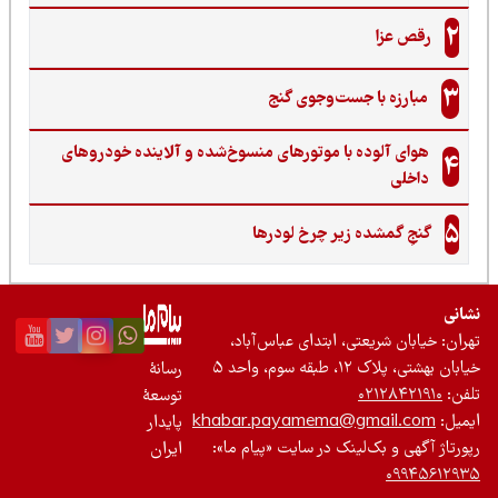
2
رقص عزا
3
مبارزه با جست‌وجوی گنج‌
هوای آلوده با موتورهای منسوخ‌شده و آلاینده خودروهای
4
داخلی
5
گنجِ گمشده زیر چرخ لودرها
نی
ان: خیابان شریعتی، ابتدای عباس‌آباد،
 بهشتی، پلاک ۱۲، طبقه سوم، واحد ۵
رسانۀ
ن:
۰۲۱۲۸۴۲۱۹۱۰
توسعۀ
یل:
khabar.payamema@gmail.com
پایدار
رتاژ آگهی و بک‌لینک در سایت «پیام ما»:
ایران
۰۹۹۴۵۶۱۲