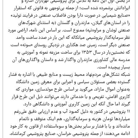
ر بخش اول این نامه به تلاش برای پتروشیمی گهرباران اشاره و
راداتش برشمرده شده است؛ از جمله بی‌توجهی به قانونی که استقرار
صنایع شیمیایی در صورت دارا بودن فاضلاب صنعتی در فرایند تولید»
 در استان‌های گیلان، مازندران و گلستان (به استثنای شهرک‌های
نعتی لوشان و مراوه‌تپه) ممنوع است. بر اساس این نامه، اراضی مورد
ظر سرمایه‌گذار پتروشیمی میانکاله که این بار در صدد ساخت واحد
نعتی دیگر است، زمینی صد هکتاری در نزدیکی روستای «سوته» است
که نخستین‌بار در سال ۱۳۵۳ برای ساخت مزرعه نمونه و آموزشی به
درسه عالی کشاورزی مازندران واگذار شد و داستان واگذاری‌های آن
سیار پیچیده است.
بکه تشکل‌های مردم‌نهاد محیط زیست و منابع طبیعی با اشاره به فشار
سترده‌ بعضی مسئولان سیاسی و اجرایی برای معرفی زمین دانشگاه
ه‌عنوان اموال مازاد، می‌گوید بر اساس طرح مولدسازی، مواردی که
ربری اقامتی، تفریحی و یا خدماتی دارند می‌توانند ذیل این طرح قرار
رند اما حال آنکه این زمین کاربری آموزشی و دانشگاهی دارد.
۱۱ پتروشیمی در کشور به دلیل کمبود آب و عدم ارزیابی دقیق علی‌رغم
یلیاردها تومان هزینه و سرمایه‌گذاری، هم اینک متوقف و ناتمام
نده‌اند و یا با فشار بر سایر بخش‌ها و سوءاستفاده از قانون به کار خود
دامه می‌دهند؛ از جمله پتروشیمی خراسان، صنایع پتروشیمی کرمانشاه،