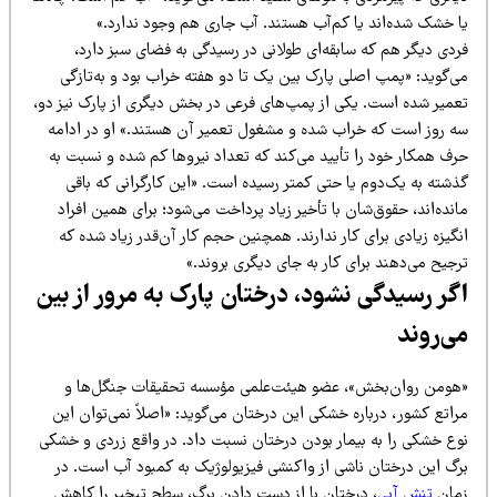
ا خشک شده‌اند یا کم‌آب هستند. آب جاری هم وجود ندارد.»
ردی دیگر هم که سابقه‌ای طولانی در رسیدگی به فضای سبز دارد،
ی‌گوید: «پمپ اصلی پارک بین یک تا دو هفته خراب بود و به‌تازگی
عمیر شده است. یکی از پمپ‌های فرعی در بخش دیگری از پارک نیز دو،
ه روز است که خراب شده و مشغول تعمیر آن هستند.» او در ادامه
رف همکار خود را تأیید می‌کند که تعداد نیروها کم شده و نسبت به
ذشته به یک‌دوم یا حتی کمتر رسیده است. «این کارگرانی که باقی
نده‌اند، حقوق‌شان با تأخیر زیاد پرداخت می‌شود؛ برای همین افراد
گیزه زیادی برای کار ندارند. همچنین حجم کار آن‌قدر زیاد شده که
جیح می‌دهند برای کار به جای دیگری بروند.»
گر رسیدگی نشود، درختان پارک به مرور از بین
ی‌روند
هومن روان‌بخش»، عضو هیئت‌علمی مؤسسه تحقیقات جنگل‌ها و
اتع کشور، درباره خشکی این درختان می‌گوید: «اصلاً نمی‌توان این
وع خشکی را به بیمار بودن درختان نسبت داد. در واقع زردی و خشکی
رگ این درختان ناشی از واکنشی فیزیولوژیک به کمبود آب است. در
مان
تنش آبی
، درختان با از دست دادن برگ، سطح تبخیر را کاهش