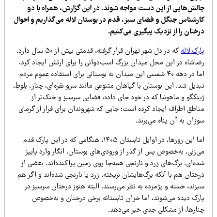
الش‌هایی از این دست مواجه شوند. در این گزارش، همراه با دو
ارشناس جنگل و فضای سبز، قدم در بوستان لاله می‌گذاریم و احوال
ختان را از نزدیک پیگیری می‌کنیم.
رک لاله
که در دل شهر تهران قرار گرفته، قدمتی بیش از ۵۰ سال دارد.
ضاشاه در این محل میدان بزرگ اسب‌دوانی را برای ارتش ایجاد کرد،
اما در دهه ۴۰ شمسی این میدان به بوستانی برای استفاده عموم مردم
دیل شد. این بوستان با گیاهان متنوعی مانند سرو نقره‌ای، چنار، بلوط،
نکگو و ماهونیا که در خود جای داده، فضایی سرسبز و خنک‌تر از
ناطق اطراف ایجاد کرده است؛ جایی که شهروندان برای فرار از گرمای
زان به آن پناه می‌برند.
اما این روزها، در اوایل تابستان ۱۴۰۵، هنگامی که در این پارک قدم
‌زنی، به‌خصوص پس از گذر از ورودی‌های بوستان، انگار وارد پاییز
ه‌ای. برگ‌های زرد و نارنجی همه‌جا روی زمین پراکنده‌اند. بعضی از
ختان هم با آنکه برگ‌هایشان نریخته، زرد یا نارنجی شده‌اند و اگر هم
زند، خسته و پژمرده به نظر می‌رسند. البته هنوز درختان سرسبز در
ارک دیده می‌شوند، اما خزان تابستانه برخی درختان و به‌خصوص
نارها، از مشکلی جدی خبر می‌دهد.