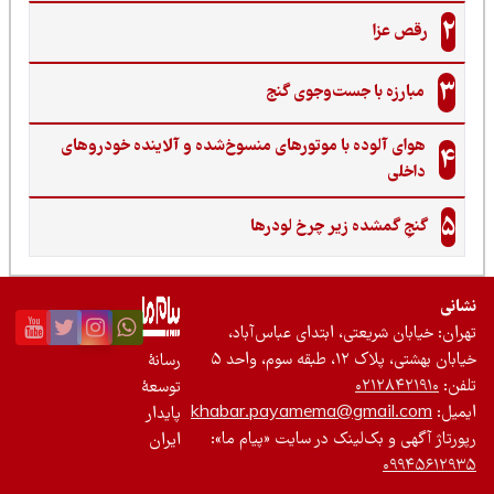
2
رقص عزا
3
مبارزه با جست‌وجوی گنج‌
هوای آلوده با موتورهای منسوخ‌شده و آلاینده خودروهای
4
داخلی
5
گنجِ گمشده زیر چرخ لودرها
نی
ان: خیابان شریعتی، ابتدای عباس‌آباد،
 بهشتی، پلاک ۱۲، طبقه سوم، واحد ۵
رسانۀ
ن:
۰۲۱۲۸۴۲۱۹۱۰
توسعۀ
یل:
khabar.payamema@gmail.com
پایدار
رتاژ آگهی و بک‌لینک در سایت «پیام ما»:
ایران
۰۹۹۴۵۶۱۲