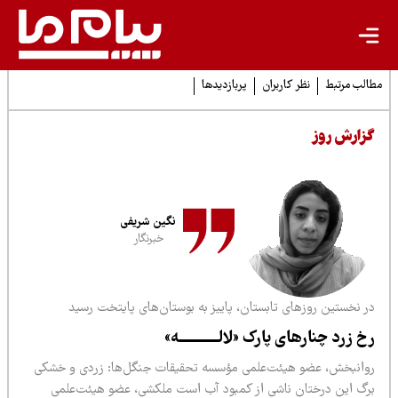
لب مرتبط
نظر کاربران
پربازدیدها
زارش روز
نگین شریفی
خبرنگار
ر نخستین روزهای تابستان، پاییز به بوستان‌های پایتخت رسید
خ زرد چنارهای پارک «لالـــــــــــه»
وانبخش، عضو هیئت‌علمی مؤسسه تحقیقات جنگل‌ها: زردی و خشکی
رگ این درختان ناشی از کمبود آب است ملکشی، عضو هیئت‌علمی