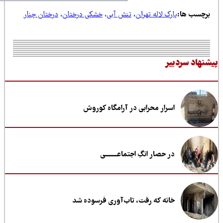
رچسب ها:
پارک لاله تهران
،
تنش آبی
،
خشکی درختان
،
درختان چنار
نهاد سردبیر
اسرار محرابی در آرامگاه کوروش
در حصار انگِ اجتماعــــــــی
خانه که رفت، تاب‌آوری فرسوده شد