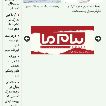
در سرطان
واست ترمیم حقوق کارکنان
درخواست بازگشت به نظر رهبری
تخمدان
ارگر تبدیل وضعیت‌شده
آیا با کپی
مدارک می
توان سوار
قطار شد؟
درخواست
لغو بسته
شدن
فرودگاه پیام
مطالبه
شفافیت در
دانشگاه
علوم پزشکی
ایران
خطاهای
پنهان در
ترجمه مدرک
تحصیلی که
پرونده اپلای