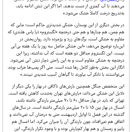
ی‌دهند تا آب کمتری از دست بدهند. اما اگر این تنش ادامه یابد،
ه‌تدریج درخت کاملاً خشک می‌شود.»
ر بخش دیگری از این بوستان، خشکی شدیدتری حاکم است؛ جایی که
م چمن، هم چنارها و هم حتی درختچه «لگستروم» (یا یاس هلندی) که
قاوم به خشکی است، برگ‌های زرد و پژمرده دارد. روان‌بخش در
ین‌باره توضیح می‌دهد: «این خشکی حاصل سه روز یا یک هفته بی‌آبی
یست. این لگستروم حداقل دو هفته است که آب نداشته، زیرا این
رختچه به خشکی مقاوم است و به این راحتی دچار تنش آبی نمی‌شود.
نگار این بخش به‌طور کامل رها شده است. حتی اگر پمپ‌ها خراب بوده،
‌توانستند با تانکر آب بیاورند تا گیاهان آسیب شدیدی نبینند.»
ین متخصص جنگل همچنین بارش‌های ناکافی در بهار را یکی دیگر از
لایل این خشکی می‌داند: «بارش‌های تهران به‌شدت کاهش یافته است.
تهرانی که باید در بهار حداقل ۶۰ تا ۷۰ میلی‌متر بارندگی داشته باشد،
امسال در بهار بین ۱۵ تا ۲۰ میلی‌متر بارندگی داشته است. در سال‌های
ذشته در این فصل تا اوایل اردیبهشت حتی به درختان آب نمی‌دادند و
فاقی هم نمی‌افتاد، چون بارندگی آن را جبران می‌کرد. اما امسال هم
ییز و زمستان و هم بهار کم‌بارش بوده و با وجود تکرار بارندگی، این