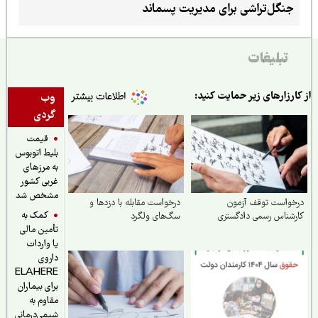
ارسال شده است
جنگل‌تراشی برای مدیریت پسماند
تبلیغات
ارزارهای زیر حمایت کنید:
وب
گردی
قیمت
بلیط اتوبوس
به مرزهای
غربی کشور
مشخص شد
خواست توقف آزمون
درخواست مقابله با دزدها و
کمک به
شناس رسمی دادگستری
سگ‌های ولگرد
تأمین مالی
یا واردات
داروی
ELAHERE
برای بیماران
مقاوم به
شیمی‌درمانی