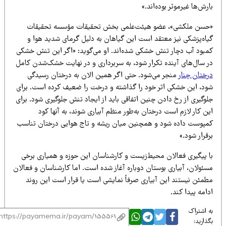
رش‌ها غیرموثر بوده‌اند.»
حسن ملکشی»، عضو هیئت‌علمی بخش تحقیقات مؤسسه تحقیقات
یاه‌پزشکی نیز معتقد است این گیاهان به دلیل گرمای شدید هوا و
مبود آب دچار تنش خشکی شده‌اند. او می‌گوید: «اگر این تنش خشکی
ر سال‌های آینده تکرار شود، به سربرداری و در نهایت خشک‌شدن کامل
رختان چنار
منجر می‌شود. حتی اگر همین الان به درختان رسیدگی
ود، این خشکی اثر خود را گذاشته و درخت را ضعیف کرده است. برای
وگیری از رخ دادن چنین اتفاقی باید از ایجاد تنش جلوگیری شود. برای
ن کار لازم است درختان به‌طور منظم آبیاری شوند، به آنها کود
مپوست داده شود و همچنین میان ریشه و تاج هوایی درختان تناسب
قرار شود.»
ا پیگیری فعالان محیط‌زیست و کارشناسان این حوزه و همیاری برخی
سئولان، آبیاری بوستان دوباره آغاز شده است. اما کارشناسان و فعالان
طمئن نیستند این آبیاری صرفاً نمایشی است یا قرار است این روند
امه پیدا کند.
 اشتراک
ذارید: