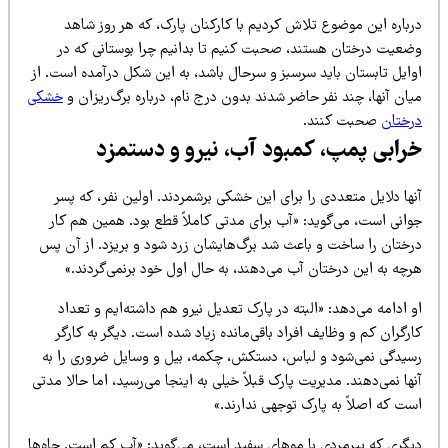
رباره این موضوع تلاش کردیم با کارکنان پارک، که هر روز شاهد
ضعیت درختان هستند، صحبت کنیم تا بدانیم چرا بوستانی که در
وایل تابستان باید سرسبز و سرحال باشد، به این شکل درآمده است. از
ان آنها، چند نفر حاضر شدند بدون درج نام، درباره برگ‌ریزان و
خشکی
رختان
صحبت کنند.
رابی پمپ، کمبود آب، نیرو و دستمزد
ها دلایل متعددی را برای این خشکی برشمردند. اولین نفر، که پسر
وانی است، می‌گوید: «آب برای مدتی کاملاً قطع بود. همین هم کار
رختان را ساخت و باعث شد برگ‌هایشان زرد شود و بریزد. از آن پس
رچه به این درختان آب می‌دهند، به حال اول خود برنمی‌گردند.»
 ادامه می‌دهد: «البته در پارک تعدیل نیرو هم داشته‌ایم و تعداد
رگران کم و وظایف افراد باقی‌مانده زیاد شده است. دیگر به کارگر
سیدگی نمی‌شود و لباس، دستکش، چکمه، بیل و وسایل ضروری را به
ها نمی‌دهند. مدیریت پارک قبلاً خیلی به اینجا می‌رسید، اما حالا مدتی
ت که اصلاً به پارک توجهی ندارند.»
یگری که پیرمردی با موهای سفید است، می‌گوید: «آب کم است. چاه‌ها