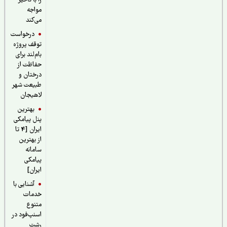
را با تاخیر
مواجه
می‌کند
درخواست
توقف پروژه
بام‌لند برای
حفاظت از
درختان و
طبیعت شهر
لاهیجان
بهترین
پنل پیامکی
ایران [4 تا
از بهترین
سامانه
پیامکی
ایران]
آشنایی با
خدمات
متنوع
اسنپ‌فود در
رشت