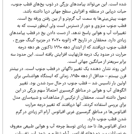
ده است. این می‌تواند پیامدهای بزرگی در ذوب یخ‌های قطب جنوب،
یات دریایی در منطقه و افزایش سطح جهانی دریا داشته باشد.
هت پیش‌بینی‌ها به سمت آب گرم‌تر و از بین رفتن ورقه یخ است.
طب جنوب منزوی و دور از دسترس است ولی اینطور نیست که به
غییرات آب و هوایی پاسخ ندهد. از دست دادن یخ در قطب پیامدهای
زیادی دارد. محققان در تاریخ 04 ژانویه 2020 در جزیره کینگ جورج ،
قطب جنوب دریافتند که از ابتدای دهه 1990 تاکنون هر دهه درجه
رارت در حدود یک درجه فارنهایت افزایش یافته است. این حدود سه
ابر سریعتر از میانگین جهانی است.
ین روند نشان دهنده یک تغییر ناگهانی در قطب جنوب است. در بیشتر
قرن بیستم – حداقل از دهه 1950، زمانی که ایستگاه هواشناسی برای
ولین بار تاسیس شد – قطب جنوب در حال سرد شدن بود. تغییر
لگوهای آب و هوایی در مناطق گرمسیری احتمالاً سهم بزرگی در این
حول داشته است. محققان از ترکیبی از مشاهدات و شبیه‌سازی مدل
ای بررسی استفاده کردند. آنها دریافتند که تغییر درجه حرارت
یانوس‌ها در مناطق گرمسیری غربی اقیانوس آرام اثر زیادی در گرم
دن قطب جنوب دارد.
مای اقیانوس‌ها، تا حد زیادی توسط چرخه آب و هوایی طبیعی معروف
 نوسانات بین دو دهانه اقیانوس آرام تنظیم می‌شود. این تغییرات