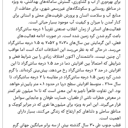
ای بهره‌وری از آب و کشاورزی‌، گسترش سامانه‌های بهداشتی، به ویژه
ر مناطق روستایی و سکونتگاه‌های غیررسمی شهری، برای حفاظت از
نابع آب و سلامت انسان و پرورش ظرفیت‌های محلی و استانی برای
نار آمدن با میزان و کیفیت آب موجود بسیار حیاتی است.
فعالیت‌های انسانی از زمان انقلاب صنعتی تقریباً 1 درجه سانتی‌گراد
اعث گرم شدن کره زمین شده است. در صورت ادامه فعالیت‌های
فعلی، این گرمایش بین سال‌های 2030 و 2052 به 1.5 درجه سانتی‌گراد
ی‌رسد. در حالی که به نظر می‌رسد این اختلافات اندک است اما عواقب
ن چنین نیست. دانشمندان اکنون اختلاف زیادی را بین شرایط فعلی و
شرایطی که احتمالاً بین افزایش دما در حد 1.5 درجه سانتی‌گراد تا این
افزایش در حد 2 درجه سانتی‌گراد رخ می‌دهد، پیش‌بینی کرده‌اند. با گرم
شدن کره زمین 1.5 درجه سانتی‌گراد در مقایسه با 2 درجه سانتیگراد، تا
سال 2100 ، متوسط ​​افزایش سطح دریا در حدود 0.1 متر پایین‌تر خواهد
بود. این تفاوت ظاهراً ناچیز به این معنی است که تا 10 میلیون نفر کمتر
ر معرض خطرات ناشی از طغیان، خسارت طوفان و جابجایی سواحل
ار می‌گیرند. این امر به ویژه برای میلیون‌ها نفری که در جزایر کوچک و
اطق ساحلی و دلتاهای کم ارتفاع که زندگی می‌کنند، بسیار دارای
همیت است.
قطب جنوب طی 30 سال گذشته بیش از سه برابر میانگین جهانی گرم