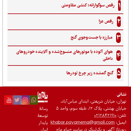
1
رقص سوگوارانه؛ کنشی مقاومتی
2
رقص عزا
3
مبارزه با جست‌وجوی گنج‌
هوای آلوده با موتورهای منسوخ‌شده و آلاینده خودروهای
4
داخلی
5
گنجِ گمشده زیر چرخ لودرها
نی
ان: خیابان شریعتی، ابتدای عباس‌آباد،
 بهشتی، پلاک ۱۲، طبقه سوم، واحد ۵
رسانۀ
ن:
۰۲۱۲۸۴۲۱۹۱۰
توسعۀ
یل:
khabar.payamema@gmail.com
پایدار
رتاژ آگهی و بک‌لینک در سایت «پیام ما»:
ایران