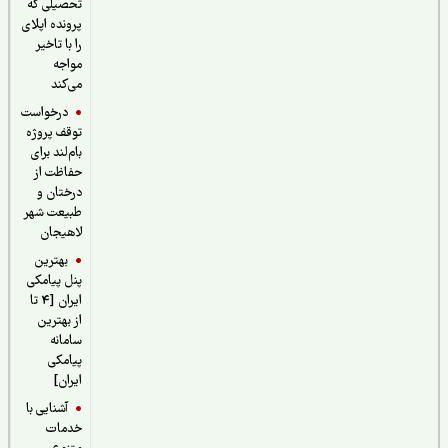
تحصیلی که
پرونده اپلای
را با تاخیر
مواجه
می‌کند
درخواست
توقف پروژه
بام‌لند برای
حفاظت از
درختان و
طبیعت شهر
لاهیجان
بهترین
پنل پیامکی
ایران [4 تا
از بهترین
سامانه
پیامکی
ایران]
آشنایی با
خدمات