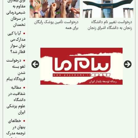
برای بیماران
مقاوم به
شیمی‌درمانی
در سرطان
واست تغییر نام دانشگاه
درخواست تأمین پوشک رایگان
تخمدان
ان به دانشگاه اشراق زنجان
برای همه
آیا با کپی
مدارک می
توان سوار
قطار شد؟
درخواست
لغو بسته
شدن
فرودگاه پیام
مطالبه
شفافیت در
دانشگاه
علوم پزشکی
ایران
خطاهای
پنهان در
ترجمه مدرک