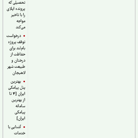
تحصیلی که
پرونده اپلای
را با تاخیر
مواجه
می‌کند
درخواست
توقف پروژه
بام‌لند برای
حفاظت از
درختان و
طبیعت شهر
لاهیجان
بهترین
پنل پیامکی
ایران [4 تا
از بهترین
سامانه
پیامکی
ایران]
آشنایی با
خدمات