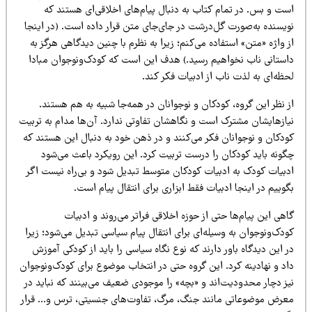
ست و بس. در تمام کتاب به دنبال پیام‌های اخلاقی‌ای هستند که
ویسنده به‌صورت گل‌درشت در جای‌جای متن قرار داده است. (در اینجا
 واژه «متن» استفاده می‌کنم؛ زیرا به نظرم با چنین دیدگاهی هرگز به
استانی ناب نخواهیم رسید.) هدف این است که کودک‌ونوجوان مبادا
ظه‌ای به لذت ناب از ادبیات فکر کند.
 نظر این گروه، کودکان و نوجوانان در همه‌جا شبیه به هم هستند.
یازهایشان مشترک است و نگاهشان تفاوتی ندارد. آن‌ها مدام به تربیت
ودکان و نوجوانان فکر می‌کنند و در ذهن خود به دنبال این هستند که
گونه باید کودکان را درست تربیت کرد. این رویکرد باعث می‌شود
دبیات کودک به ادبیات کودکان متوسط تبدیل شود و بی‌راه نیست اگر
وییم در اینجا ادبیات فقط ابزاری برای انتقال پیام است.
هی این پیام‌ها حتی از حوزه اخلاقی فراتر می‌روند و ادبیات
دک‌ونوجوان به وسیله‌ای برای انتقال پیام سیاسی تبدیل می‌شود؛ زیرا
 این دیدگاه باور دارند که نوع نگاه سیاسی را باید از کودکی آموزش
اد و نهادینه کرد. این گروه حتی در انتخاب موضوع برای کودک‌ونوجوان
یز دچار محدودیت‌اند و «بچه» را موجودی ضعیف می‌بینند که نباید در
عرض موضوعاتی مانند جنگ، مرگ، تفاوت‌های جنسیتی، ترس و… قرار