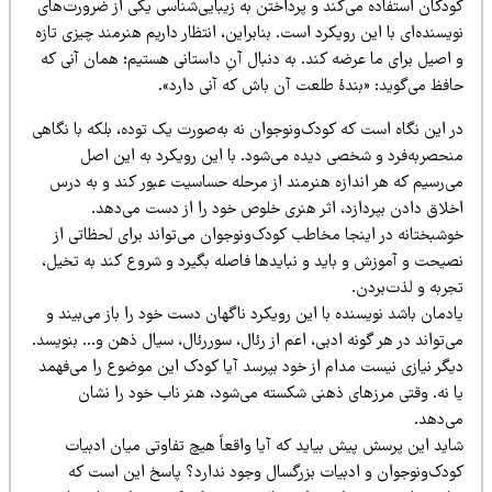
ودکان استفاده می‌کند و پرداختن به زیبایی‌شناسی یکی از ضرورت‌های
یسنده‌ای با این رویکرد است. بنابراین، انتظار داریم هنرمند چیزی تازه
 اصیل برای ما عرضه کند. به دنبال آنِ داستانی هستیم؛ همان آنی که
افظ می‌گوید: «بندهٔ طلعت آن باش که آنی دارد».
ر این نگاه است که کودک‌ونوجوان نه به‌صورت یک توده، بلکه با نگاهی
نحصربه‌فرد و شخصی دیده می‌شود. با این رویکرد به این اصل
ی‌رسیم که هر اندازه هنرمند از مرحله حساسیت عبور کند و به درس
خلاق دادن بپردازد، اثر هنری خلوص خود را از دست می‌دهد.
وشبختانه در اینجا مخاطب کودک‌ونوجوان می‌تواند برای لحظاتی از
صیحت و آموزش و باید و نبایدها فاصله بگیرد و شروع کند به تخیل،
جربه و لذت‌بردن.
دمان باشد نویسنده با این رویکرد ناگهان دست خود را باز می‌بیند و
‌تواند در هر گونه ادبی، اعم از رئال، سوررئال، سیال ذهن و… بنویسد.
یگر نیازی نیست مدام از خود بپرسد آیا کودک این موضوع را می‌فهمد
ا نه. وقتی مرزهای ذهنی شکسته می‌شود، هنر ناب خود را نشان
ی‌دهد.
اید این پرسش پیش بیاید که آیا واقعاً هیچ تفاوتی میان ادبیات
ودک‌ونوجوان و ادبیات بزرگسال وجود ندارد؟ پاسخ این است که