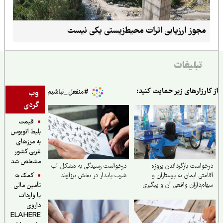
مجوز ارزیابی اثرات محیط‌زیستی یکی نیست
تبلیغات
ارزارهای زیر حمایت کنید:
وب
گردی
قیمت
بلیط اتوبوس
به مرزهای
غربی کشور
مشخص شد
واست بازگرداندن پروژه
درخواست رسیدگی به مشکل آب
کمک به
متی ایمان به پرستاران و
شرب ‌پایدار در بخش برزاوند
م‌داران واقعی آن و پیگیری
تأمین مالی
ق از دست رفته آنان
یا واردات
داروی
ELAHERE