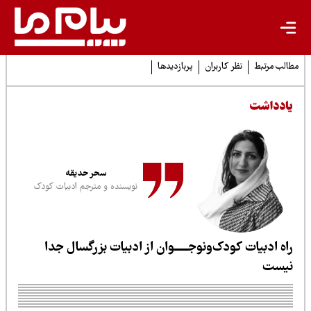
لب مرتبط
نظر کاربران
پربازدیدها
ادداشت
سحر حدیقه
نویسنده و مترجم ادبیات کودک
اه ادبیات کودک‌ونوجـــــوان از ادبیات بزرگسال جدا
یست