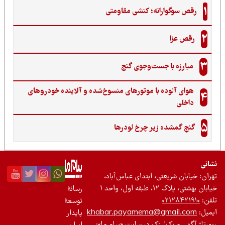
1
رقص سوگوارانه؛ کنشی مقاومتی
2
رقص عزا
3
مبارزه با جست‌وجوی گنج‌
هوای آلوده با موتورهای منسوخ‌شده و آلاینده خودروهای
4
داخلی
5
گنجِ گمشده زیر چرخ لودرها
نی
ان: خیابان شریعتی، ابتدای عباس‌آباد،
 بهشتی، پلاک ۱۲، طبقه اول، واحد ۱
رسانۀ
ن:
۰۲۱۲۸۴۲۱۹۱۰
توسعۀ
یل:
khabar.payamema@gmail.com
پایدار
رتاژ آگهی و بک‌لینک در سایت «پیام ما»: