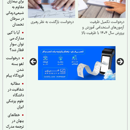
برای بیماران
مقاوم به
شیمی‌درمانی
در سرطان
خواست تکمیل ظرفیت
درخواست بازگشت به نظر رهبری
تخمدان
ون‌های استخدامی آموزش و
آیا با کپی
سال ۱۴۰۴ با ظرفیت بالا
مدارک می
توان سوار
قطار شد؟
درخواست
لغو بسته
شدن
فرودگاه پیام
مطالبه
شفافیت در
دانشگاه
علوم پزشکی
ایران
خطاهای
پنهان در
ترجمه مدرک