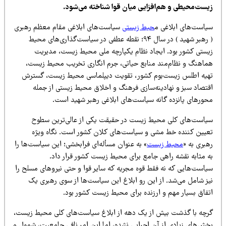
یست‌محیطی و هم‌افزایی میان قوا شناخته می‌شود.
یاست‌های ابلاغی م
حیط زیستی
سیاست‌های ابلاغی مقام معظم رهبری
( رهبر شهید ) در سال ۹۴؛ نقطه عطفی در سیاست‌گذاری‌های محیط
یستی کشور بود. ایجاد نظام یکپارچه ملی محیط زیست، مدیریت
ماهنگ و نظام‌مند منابع حیاتی، جرم انگاری تخریب محیط زیست،
هیه اطلس زیست‌بوم کشور، تقویت دیپلماسی محیط زیست، گسترش
قتصاد سبز و نهادینه‌سازی فرهنگ و اخلاق محیط زیستی از جمله
حورهای پانزده گانه سیاست‌های ابلاغی رهبر شهید است.
یاست‌های کلی محیط زیست در حقیقت یکی از عالی‌ترین سطوح
عیین کننده خط مشی و سیاست‌های کلان کشور است. نگاه ویژه
بری به «
محیط زیست
» به عنوان مسأله‌ای فرابخشی؛ این سیاست‌ها را
ه مثابه نقشه راهی جامع برای محیط زیست کشور قرار داد.
یاست‌هایی که نه فقط قوه مجریه که سایر قوا و حتی نیروهای مسلح را
یز شامل می‌شد. از این رو ابلاغ این سیاست‌ها از سوی رهبری یک
تفاق بسیار مهم و ارزنده برای محیط زیست کشور بود.
رچه با گذشت بیش از یک دهه از ابلاغ سیاست‌های کلی محیط زیست،
خش‌های زیادی از آن اجرایی نشده، اما این امر نافی جامعیت، شمول و