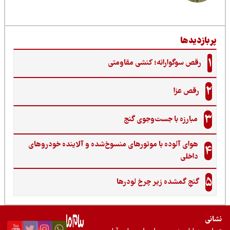
ربازدیدها
1
رقص سوگوارانه؛ کنشی مقاومتی
2
رقص عزا
3
مبارزه با جست‌وجوی گنج‌
هوای آلوده با موتورهای منسوخ‌شده و آلاینده خودروهای
4
داخلی
5
گنجِ گمشده زیر چرخ لودرها
نی