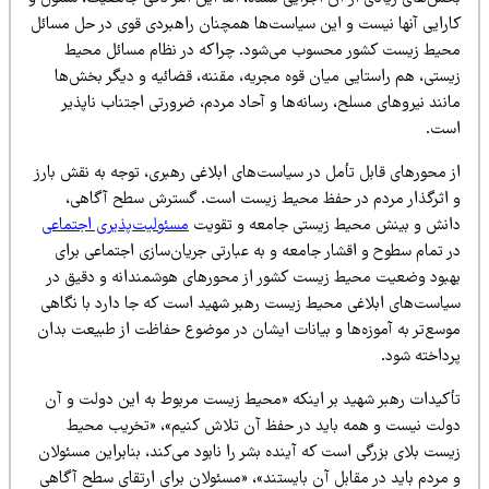
ارایی آنها نیست و این سیاست‌ها همچنان راهبردی قوی در حل مسائل
حیط زیست کشور محسوب می‌شود. چراکه در نظام مسائل محیط
یستی، هم راستایی میان قوه مجریه، مقننه، قضائیه و دیگر بخش‌ها
نند نیروهای مسلح، رسانه‌ها و آحاد مردم، ضرورتی اجتناب ناپذیر
ست.
ز محورهای قابل تأمل در سیاست‌های ابلاغی رهبری، توجه به نقش بارز
 اثرگذار مردم در حفظ محیط زیست است. گسترش سطح آگاهی،
انش و بینش محیط زیستی جامعه و تقویت
مسئولیت‌پذیری اجتماعی
ر تمام سطوح و اقشار جامعه و به عبارتی جریان‌سازی اجتماعی برای
هبود وضعیت محیط زیست کشور از محورهای هوشمندانه و دقیق در
یاست‌های ابلاغی محیط زیست رهبر شهید است که جا دارد با نگاهی
وسع‌تر به آموزه‌ها و بیانات ایشان در موضوع حفاظت از طبیعت بدان
رداخته شود.
أکیدات رهبر شهید بر اینکه «محیط زیست مربوط به این دولت و آن
ولت نیست و همه باید در حفظ آن تلاش کنیم»، «تخریب محیط
ست بلای بزرگی است که آینده بشر را نابود می‌کند، بنابراین مسئولان
 مردم باید در مقابل آن بایستند»، «مسئولان براى ارتقای سطح آگاهى