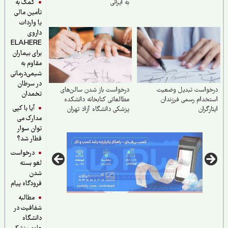
کمک به
به ایرانی
تأمین مالی
یا واردات
داروی
ELAHERE
برای بیماران
مقاوم به
شیمی‌درمانی
در سرطان
خواست تبدیل وضعیت
درخواست باز شدن سالن‌های
تخمدان
خدام رسمی فرزندان
مطالعاتی کتابخانه دانشکده
آیا با کپی
ارگران
پزشکی دانشگاه آزاد تهران
مدارک می
توان سوار
قطار شد؟
درخواست
لغو بسته
شدن
فرودگاه پیام
مطالبه
شفافیت در
دانشگاه