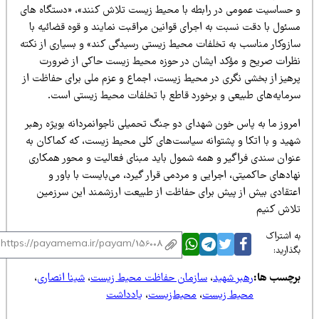
 حساسیت عمومى در رابطه با محیط زیست تلاش کنند»، «دستگاه هاى
سئول با دقت نسبت به اجراى قوانین مراقبت نمایند و قوه قضائیه با
ازوکار مناسب به تخلفات محیط زیستی رسیدگى کند» و بسیاری از نکته
ظرات صریح و مؤکد ایشان در حوزه محیط زیست حاکی از ضرورت
رهیز از بخشی نگری در محیط زیست، اجماع و عزم ملی برای حفاظت از
رمایه‌های طبیعی و برخورد قاطع با تخلفات محیط زیستی است.
مروز ما به پاس خون شهدای دو جنگ تحمیلی ناجوانمردانه بویژه رهبر
هید و با اتکا و پشتوانه سیاست‌های کلی محیط زیست، که کماکان به
نوان سندی فراگیر و همه شمول باید مبنای فعالیت و محور همکاری
ادهای حاکمیتی، اجرایی و مردمی قرار گیرد، می‌بایست با باور و
عتقادی بیش از پیش برای حفاظت از طبیعت ارزشمند این سرزمین
لاش کنیم
 اشتراک
ذارید:
رچسب ها:
رهبر شهید
،
سازمان حفاظت محیط زیست
،
شینا انصاری
،
محیط زیست
،
محیط‌زیست
،
یادداشت