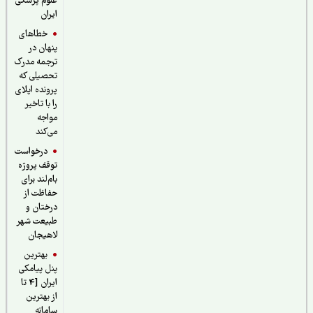
علوم پزشکی
ایران
خطاهای
پنهان در
ترجمه مدرک
تحصیلی که
پرونده اپلای
را با تاخیر
مواجه
می‌کند
درخواست
توقف پروژه
بام‌لند برای
حفاظت از
درختان و
طبیعت شهر
لاهیجان
بهترین
پنل پیامکی
ایران [4 تا
از بهترین
سامانه