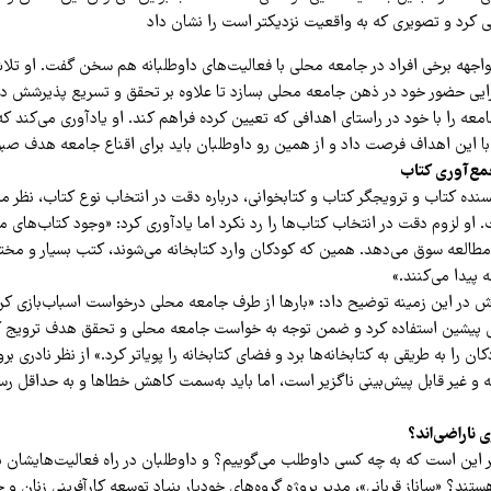
یی کرد و تصویری که به واقعیت نزدیکتر است را نشان داد
جهه برخی افراد در جامعه محلی با فعالیت‌های داوطلبانه هم سخن گفت. او تلاش 
یی حضور خود در ذهن جامعه‌ محلی بسازد تا علاوه بر تحقق و تسریع پذیرشش در
ه را با خود در راستای اهدافی که تعیین کرده فراهم کند. او یادآوری می‌کند که 
ا این اهداف فرصت داد و از همین رو داوطلبان باید برای اقناع جامعه هدف صبور
مع‌آوری کتاب
سنده کتاب و ترویجگر کتاب و کتابخوانی، درباره دقت در انتخاب نوع کتاب، نظر م
و لزوم دقت در انتخاب کتاب‌ها را رد نکرد اما یادآوری کرد: «وجود کتاب‌های مت
طالعه سوق می‌دهد. همین که کودکان وارد کتابخانه می‌شوند، کتب بسیار و مختلفی
ه پیدا می‌کنند.»
دش در این زمینه توضیح داد: «بارها از طرف جامعه محلی درخواست اسباب‌بازی کرد
 پیشین استفاده کرد و ضمن توجه به خواست جامعه محلی و تحقق هدف ترویج کتا
کان را به طریقی به کتابخانه‌ها برد و فضای کتابخانه را پویاتر کرد.» از نظر نادری ب
ته و غیر قابل پیش‌بینی ناگزیر است، اما باید به‌سمت کاهش خطاها و به حداقل ر
 ناراضی‌اند؟
این است که به چه کسی داوطلب می‌گوییم؟ و داوطلبان در راه فعالیت‌هایشان با
ستند؟ «ساناز قربانی»، مدیر پروژه گروه‌های خودیار بنیاد توسعه کارآفرینی زنان و