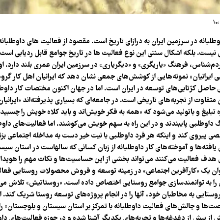
طلبانه در سرزمین ایران به درازای تاریخ است. مقصود از فعالیت های داوطلبانه 
یست. بلکه اشکال سنتی این نوع فعالیت ها در تاریخ جوامع قابل ردیابی است. 
‌شناس، فرهنگ «یاریگری» و «دیگریاری» در سرزمین ایران عمری بلند دارد. ا
یی ایرانیان» نمونه‌هایی از کوشش‌های جمعی نشان دهد که ایرانیان اهل کار گروه
ی حاصل کژتابی‌های توسعه در ایران است. اما در جهان اکنون مختصات کار داوطلب
متفاوت از تجربه‌های تاریخی است. در جامعه‌ای که بسیاری پذیرفته‌اند «ایرانیا
ره تبلیغ و باتولید می‌شود که «همه به فکر خویش‌اند و باید کلاه خویش را چسبی
داوطلبی پایبندند و در این راه به سهم خویش می‌کوشند. اما فعالیت‌های داوطلب
 پیروی کند و اینکه هر فرد داوطلبی با نیت خیر دست به مداخله اجتماعی بزند
یافته‌ها و آموخته‌های کار داوطلبانه از زبان کسانی که سالهاست در استان سیس
 هدف فعالیت می‌کنند می‌تواند بخشی از این حساسیت‌ها و نکات مهم را هویدا ک
ان یک «کارآفرین اجتماعی» در زمینه توسعه و فروش محصولات روستایی فعالی
را به توانمندسازی جوامع روستایی اختصاص داده است. «روستاتیش» تلاش می‌
یی به مخاطبان خود، آنها را در انجام پروژه‌های توسعه روستا شریک کند. ای
ا و چالش‌های فعالیت داوطلبانه با تمرکز بر استان سیستان و بلوچستان» را بر
 از پیش از دغدغه‌ها و تجربه‌های یکدیگر آشنا شده و در حوزه فعالیت‌های داو