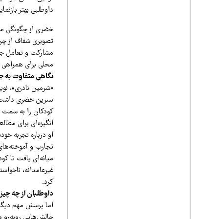
داوطلبی بهتر بازنما
خضری از چگونگی موا
تصویری شفاف از چرا
مشارکت و تعامل جامع
محلی برای همراهی ب
نگاهی متفاوت به ج
«شرمین نادری»، نوی
نسرین خضری داشت. ا
کودکان را به سمت م
انگیزه‌ای برای مطالع
او درباره تجربه خو
تجارب و آموخته‌های
میانه‌ای یافت تا کود
غیرعامدانه، ناخواس
کرد.
داوطلبان از چه چیزی
اما پرسش مهم دیگر 
چالش‌هایی روبه‌رو ه