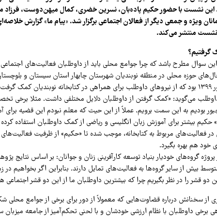
. این نشست با حضور حکیم پاده‌بان، نسرین خضری، کمال میهن‌‌دوست، فرزاد 
انان ویژه و جمعی دیگر از فعالان اجتماعی برگزار شد. «پیام ما» گزارش خلاصه‌ای 
نشست منتشر می‌کند.
ک گرفتیم؟
ین سوال مطرح باشد که چرا جوامع محلی باید از داوطلبان فعالیت‌های اجتماعی
فعال‌های حوزه محلی در منطقه نوبندیان شهرستان چابهار استان سیستان و بلوچستا
نخستین‌بار در شهریور ۱۳۹۹ بود که از نیروهای داوطلب برای همراهی در کتابخانه نوبندیان کمک گ
اوطلب می‌گوید: «کمک گرفتن از داوطلبان دلایل مختلفی داشت. مثلا برخی تخصص
جبور بودیم به این سمت برویم. عملاً از این حیث که معلم نبودم این قضیه برای
حکیم بیشتر برای آموزش زبان انگلیسی و ریاضی از کمک داوطلبان استفاده کرده
 در فعالیت‌های مربوط به کتابخانه، موجب شده تا «حکیم» از ظرفیت فعالیت‌های د
ی خود هم بهره بگیرد.
ر پروژه گروه‌های خودیار بنیاد توسعه کارآفرینی زنان و جوانان: بر اساس نتایج پژ
متوسط بیش از سایر گروه‌ها به فعالیت‌های تمایل دارند. بنابراین اگر بخواهیم در ز
دو قشر را در نظر بگیریم چرا که بیشترین داوطلبان ما از این دو قشر اجتماعی ه
از سخنانش درباره قضاوت‌هایی که معمولاً از دور برای برخی از جوامع محلی ش
ی برخی داوطلبان با نظام ارزشی خودشان و با لحنی تحکم‌آمیز از جامعه میزبان س