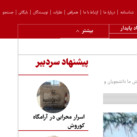
شناسنامه
دربارهٔ ما
ارتباط با ما
همراهی
نظرات
نویسندگان
بایگانی
جستجو
د پایدار
بیشتر
پیشنهاد سردبیر
وهش ما دانشجویان و
اسرار محرابی در آرامگاه
کوروش