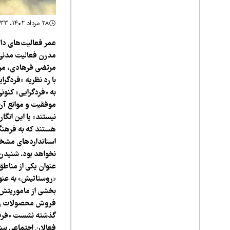
۲۸ مرداد ۱۴۰۲، ۱۰:۳۳
عمر فعالیت‌های داو
مدرن فعالیت مدنی ن
مرتضی فرهادی، مردم
با رد نظریه «فردگرا
به «فردگرایی» کنون
موفقیت و موانع آن 
نیستند» یا این انگا
هستند که به فرهنگ 
استانداردهای مشخصی
نخواهد بود. شنیدن 
عنوان یکی از مناطق
«روستاتیش» به عنو
بخشی از ماموریتش 
فروش محصولات روستا
گذشته نشست «فرصت‌ه
فعالان اجتماعی بیش