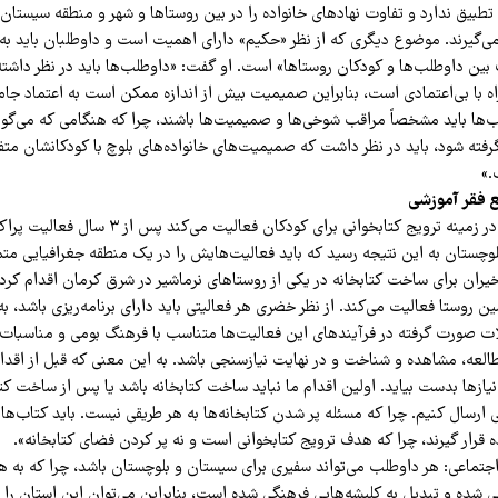
طبیق ندارد و تفاوت نهاد‌های خانواده را در بین روستاها و شهر و منطقه سیستان
می‌گیرند. موضوع دیگری که از نظر «حکیم» دارای اهمیت است و داوطلبان باید به
ین داوطلب‌ها و کودکان روستاها» است. او گفت: «داوطلب‌ها باید در نظر داشته 
اه با بی‌اعتمادی است، بنابراین صمیمیت بیش از اندازه ممکن است به اعتماد جا
طلب‌ها باید مشخصاً مراقب شوخی‌ها و صمیمیت‌ها باشند، چرا که هنگامی که می‌گ
رفته شود، باید در نظر داشت که صمیمیت‌های خانواده‌های بلوچ با کودکانشان متف
»
 فقر آموزشی
«نسرین خضری» که در زمینه ترویج کتابخوانی برای کودکان ف
ستان به این نتیجه رسید که‌ باید فعالیت‌هایش را در یک منطقه جغرافیایی متمرک
ران برای ساخت کتابخانه در یکی از روستاهای نرماشیر در شرق کرمان اقدام کرد
روستا فعالیت می‌کند. از نظر خضری هر فعالیتی باید دارای برنامه‌ریزی باشد، 
 صورت گرفته در فرآیندهای این فعالیت‌ها متناسب با فرهنگ بومی و مناسبات م
طالعه، مشاهده و شناخت و در نهایت نیازسنجی باشد. به این معنی که قبل از اقدام
ازها بدست بیاید. اولین اقدام ما نباید ساخت کتابخانه باشد یا پس از ساخت کتاب
ی ارسال کنیم. چرا که مسئله پر شدن کتابخانه‌ها به هر طریقی نیست. باید کتاب‌ها
ه قرار گیرند، چرا که هدف ترویج کتابخوانی است و نه پر کردن فضای کتابخانه».
تماعی: هر داوطلب می‌تواند سفیری برای سیستان و بلوچستان باشد، چرا که به هر
یی شده و تبدیل به کلیشه‌هایی فرهنگی شده است، بنابراین می‌توان این استان را 