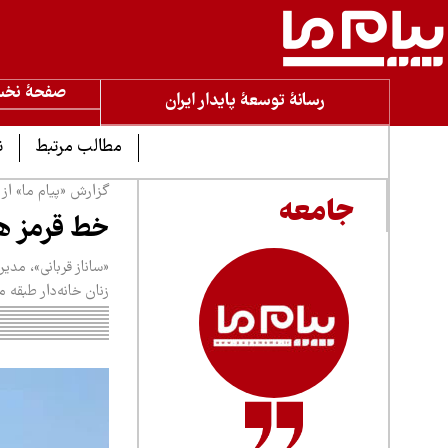
صفحۀ نخ
رسانۀ توسعۀ پایدار ایران
مطالب مرتبط
ن
گزارش «پیام ما» از
جامعه
خط قرمز ه
«ساناز قربانی»، مدی
زنان خانه‌دار طبقه 