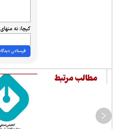
کپچا: نه منهای
مطالب مرتبط