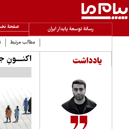
صفحۀ نخ
رسانۀ توسعۀ پایدار ایران
مطالب مرتبط
ن
اکنــــونِ ج
یادداشت