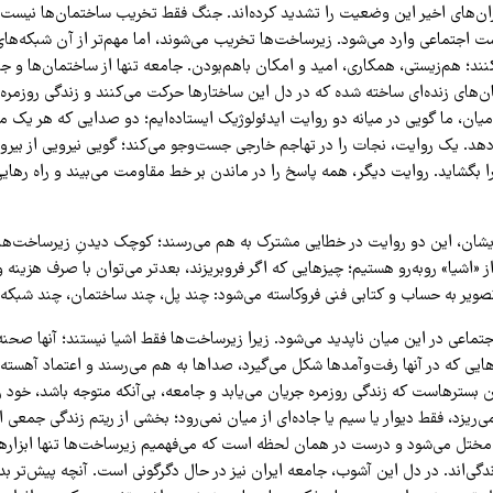
ن‌های اخیر این وضعیت را تشدید کرده‌اند. جنگ فقط تخریب ساختمان‌ها نیست؛
ت اجتماعی وارد می‌شود. زیرساخت‌ها تخریب می‌شوند، اما مهم‌تر از آن شبکه‌ها
ند؛ هم‌زیستی، همکاری، امید و امکان باهم‌بودن. جامعه تنها از ساختمان‌ها و جا
‌های زنده‌ای ساخته شده که در دل این ساختارها حرکت می‌کنند و زندگی روزمره ر
یان، ما گویی در میانه دو روایت ایدئولوژیک ایستاده‌ایم؛ دو صدایی که هر یک می
هد. یک روایت، نجات را در تهاجم خارجی جست‌وجو می‌کند؛ گویی نیرویی از بیرون
بگشاید. روایت دیگر، همه پاسخ را در ماندن بر خط مقاومت می‌بیند و راه رهایی 
ایشان، این دو روایت در خطایی مشترک به هم می‌رسند؛ کوچک دیدنِ زیرساخت‌ها. 
 «اشیا» روبه‌رو هستیم؛ چیزهایی که اگر فروبریزند، بعدتر می‌توان با صرف هزینه و 
تصویر به حساب و کتابی فنی فروکاسته می‌شود: چند پل، چند ساختمان، چند شبکه.
جتماعی در این میان ناپدید می‌شود. زیرا زیرساخت‌ها فقط اشیا نیستند؛ آنها صح
ایی که در آنها رفت‌وآمدها شکل می‌گیرد، صداها به هم می‌رسند و اعتماد آهسته
بسترهاست که زندگی روزمره جریان می‌یابد و جامعه، بی‌آنکه متوجه باشد، خود را 
ریزد، فقط دیوار یا سیم یا جاده‌ای از میان نمی‌رود؛ بخشی از ریتم زندگی جمعی از 
مختل می‌شود و درست در همان لحظه است که می‌فهمیم زیرساخت‌ها تنها ابزارها
ندگی‌اند. در دل این آشوب، جامعه ایران نیز در حال دگرگونی است. آنچه پیش‌تر بد