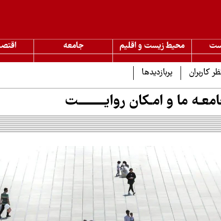
ست
محیط زیست و اقلیم
جامعه
اقتصا
ظر کاربران
پربازدیدها
امعـه ما و امـکان روایـــــــــت