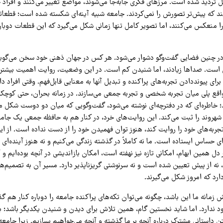
 تردید شده است. مرزهای فکری جابه‌جا می‌شوند، مواضع تغییر می‌کنند و افراد خ
ند که پیش‌تر تصورش را نمی‌کردند. جامعه شبیه آینه‌ای شکسته شده است؛ قطعات
 منعکس می‌کنند، اما تصویر کامل تنها زمانی شکل می‌گیرد که این قطعات دوباره
 چنین فضایی گفت‌وگو دشوار می‌شود. هر کس در جهان ذهنی خود سخن می‌گوید
است. صداها زیادند، اما شنیدن کم است. در این وضعیت، روایت اهمیت بیشتری 
ای پیونددادن تجربه‌های پراکنده و تبدیل آنها به معنایی قابل‌فهم. وقتی افراد د
واقع پلی میان تجربه شخصی و تجربه جمعی می‌سازند. در زمانه بحران، حتی کوچک‌ت
؛ خاطره‌ای که در دفترچه‌ای نوشته می‌شود، گفت‌وگویی که میان دو دوست شکل می‌
شهروند را ثبت می‌کند. این روایت‌های خرد، در کنار هم به حافظه جمعی یک جامع
تجربه‌های خود را روایت کند، هنوز توان فهمیدن خود را از دست نداده است. از ا
‌ای حساس ایستاده است. ما نه کاملاً در گذشته زندگی می‌کنیم و نه هنوز آینده‌ا
ر دل همین ابهام، امکانی تازه نیز نهفته است، امکان بازاندیشی در آنچه بوده‌ایم و
 نه از پیش تعیین شده است و نه سرنوشتی گریزناپذیر دارد. مسیر آن به تصمیم‌ها
ارد که امروز شکل می‌گیرند.
 زمانه ما این باشد، چگونه می‌توان تکه‌های پراکنده جامعه را دوباره کنار هم 
 ندارد. اما شاید نخستین گام، همین تلاش برای دیدن و شنیدن یکدیگر باشد؛ ب
ن داستانی مشترک درباره آنچه بر ما گذشته و آنچه می‌خواهیم بسازیم. زیرا جامعه 