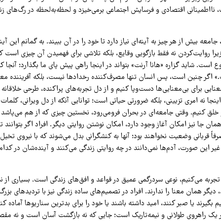
 نااطمینانی اقتصادی و فرسایش اجتماعی برمی‌خیزد و لحظه‌به‌لحظه در رگ‌های زن
جامعه بیش از هر چیز به آینه‌ای نیاز دارد تا خود را در آن ببیند. به گمانم این آ
یرا روایت‌کردن نه فقط بازگویی وقایع، بلکه تلاشی برای فهمیدن آن چیزی است که
است. شاید گزاره «هانا آرنت» بتواند در اینجا راهی پیش پای ما بگذارد؛ آنجا ک
اگر چنین است، پس انسان تنها مصرف‌کننده رخدادها نیست، بلکه آفریننده معن
نایی برای بی‌معنایی‌ها دست‌وپا کنیم و از دل تجربه‌های پراکنده، طرحی خلاقانه 
ینجا نه امری تزیینی، بلکه ضرورتی حیاتی است؛ توانایی آنکه از دل ویرانی، کلمات ت
و خلق کنیم. وقتی جامعه‌ای در بحران فرومی‌رود، نخستین چیزی که از هم می‌پاش
ن جا نیز امکان آغاز وجود دارد، امکان نوشتن روایتی دیگر. افراد اگر بتوانند تج
رفاً قربانی وضعیت نخواهند بود؛ آنها به کنشگرانی بدل می‌شوند که با نیروی تخیل و
 غیر این صورت، آدم‌ها نمی‌دانند در چه روایتی زندگی می‌کنند و آینده‌شان در کد
 تجربه می‌کنیم، نوعی سردرگمی عمیق در قواعد و افق‌های زندگی است. بسیاری از نش
 دیگر همان معنا را ندارند. افراد در تصمیم‌های ساده زندگی نیز با تردیدهای بزرگ 
یم بگیرند یا صبر کنند، امید داشته باشند یا خود را برای بدترین سناریوها آماده 
 یک راهروی طولانی و نیمه‌تاریک است؛ جایی که نه بازگشت آسان است و نه مقصد