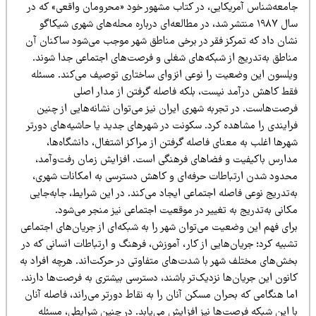
امعه‌شناس آمریکایی، در کتاب مشهور خود «محرومان واقعی» که در
سال ۱۹۸۷ منتشر شد، در مطالعه‌ای درباره محله‌های شهری شیکاگو
شان داد که تمرکز فقر در برخی مناطق شهر موجب می‌شود ساکنان آن
ناطق به‌تدریج از شبکه‌های شغلی و فرصت‌های اجتماعی جدا شوند.
یلسون این وضعیت را نوعی انزوای ساختاری توصیف می‌کند. مسئله
قط کاهش درآمد نیست، بلکه فاصله گرفتن از مدار اصلی
رصت‌هاست. در تجربه شهری ایران نیز می‌توان نشانه‌هایی از چنین
رایندی را مشاهده کرد. سکونت در شهرهای جدید یا حاشیه‌های دورتر
رها اغلب به معنای فاصله گرفتن از مراکز اشتغال، دانشگاه‌ها،
دارس باکیفیت و فضاهای فرهنگی است. افزایش زمان رفت‌وآمد،
حدود شدن ارتباطات حرفه‌ای و کاهش دسترسی به امکانات شهری،
‌تدریج نوعی فاصله اجتماعی ایجاد می‌کند. در این شرایط، جابه‌جایی
انی به‌تدریج به تغییر در موقعیت اجتماعی نیز منجر می‌شود.
رای فهم این وضعیت می‌توان شهر را به شبکه‌ای از جریان‌های اجتماعی
بیه کرد؛ جریان‌هایی از کار، آموزش، فرهنگ و ارتباطات انسانی که در
خش‌های مختلف شهر با شدت‌های متفاوتی در حرکت‌اند. هرچه افراد به
نون این جریان‌ها نزدیک‌تر باشند، دسترسی بیشتری به فرصت‌ها دارند.
ا هنگامی که بحران مسکن آنان را به نقاط دورتر می‌راند، فاصله آنان
ا این شبکه فرصت‌ها نیز افزایش می‌یابد. در چنین شرایطی، مسئله