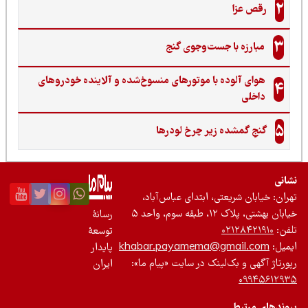
2
رقص عزا
3
مبارزه با جست‌وجوی گنج‌
هوای آلوده با موتورهای منسوخ‌شده و آلاینده خودروهای
4
داخلی
5
گنجِ گمشده زیر چرخ لودرها
نی
ان: خیابان شریعتی، ابتدای عباس‌آباد،
 بهشتی، پلاک ۱۲، طبقه سوم، واحد ۵
رسانۀ
ن:
۰۲۱۲۸۴۲۱۹۱۰
توسعۀ
یل:
khabar.payamema@gmail.com
پایدار
رتاژ آگهی و بک‌لینک در سایت «پیام ما»:
ایران
۰۹۹۴۵۶۱۲
ندهای مرتبط