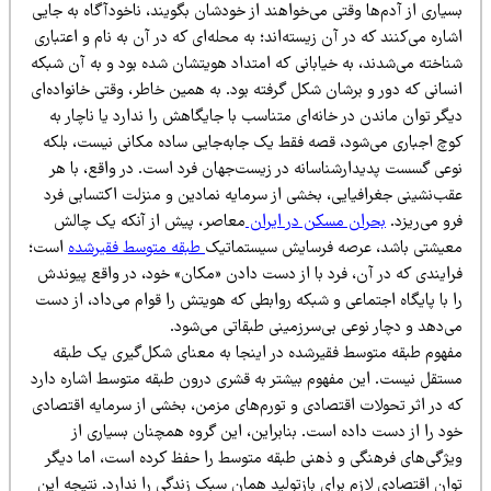
یاری از آدم‌ها وقتی می‌خواهند از خودشان بگویند، ناخودآگاه به جایی
اره می‌کنند که در آن زیسته‌اند؛ به محله‌ای که در آن به نام و اعتباری
ناخته می‌شدند، به خیابانی که امتداد هویتشان شده بود و به آن شبکه
سانی که دور و برشان شکل گرفته بود. به همین خاطر، وقتی خانواده‌ای
گر توان ماندن در خانه‌ای متناسب با جایگاهش را ندارد یا ناچار به
وچ اجباری می‌شود، قصه فقط یک جابه‌جایی ساده مکانی نیست، بلکه
وعی گسست پدیدارشناسانه در زیست‌جهان فرد است. در واقع، با هر
قب‌نشینی جغرافیایی، بخشی از سرمایه نمادین و منزلت اکتسابی فرد
و می‌ریزد.
بحران مسکن در ایران
معاصر، پیش از آنکه یک چالش
عیشتی باشد، عرصه فرسایش سیستماتیک
طبقه متوسط فقیرشده
است؛
رایندی که در آن، فرد با از دست دادن «مکان» خود، در واقع پیوندش
 با پایگاه اجتماعی و شبکه روابطی که هویتش را قوام می‌داد، از دست
ی‌دهد و دچار نوعی بی‌سرزمینی طبقاتی می‌شود.
فهوم طبقه متوسط فقیرشده در اینجا به معنای شکل‌گیری یک طبقه
ستقل نیست. این مفهوم بیشتر به قشری درون طبقه متوسط اشاره دارد
ه در اثر تحولات اقتصادی و تورم‌های مزمن، بخشی از سرمایه اقتصادی
ود را از دست داده است. بنابراین، این گروه همچنان بسیاری از
یژگی‌های فرهنگی و ذهنی طبقه متوسط را حفظ کرده است، اما دیگر
ان اقتصادی لازم برای بازتولید همان سبک زندگی را ندارد. نتیجه این