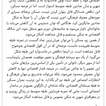
جتماعی خود را حفظ کنند؛ نوعی عادت‌واره که بر تحصیل، سبک زندگی
هری و شأن نمادین طبقه متوسط استوار است. اما در عرصه مسکن،
ین تناقض به‌سادگی قابل پنهان کردن نیست. مسکن برخلاف بسیاری از
وزه‌های مصرف فرهنگی، امری نیست که بتوان آن را صرفاً به شکل
مادین جایگزین کرد. هنگامی که توان دسترسی به آن کاهش می‌یابد یا
نواده‌ای ناچار می‌شود به حاشیه‌های دورتر شهر منتقل شود، این شکاف
قتصادی به شکلی مستقیم و قابل مشاهده آشکار می‌شود.
ز همین رو، مسکن را می‌توان عریان‌ترین نماد گسست در تجربه طبقه
توسط فقیرشده دانست؛ عرصه‌ای که در آن افول اقتصادی به‌وضوح
ابل مشاهده است. در اینجا تناقضی در عادت‌واره این طبقه شکل
ی‌گیرد: از یک سو سرمایه فرهنگی و تصور موفقیت همچنان پابرجاست،
ا از سوی دیگر، ناتوانی در تأمین یکی از اساسی‌ترین نیازهای مادی،
ین تصویر را به چالش می‌کشد. در نتیجه، فشار اقتصادی تنها به کاهش
وان مصرفی محدود نمی‌شود، بلکه می‌تواند به‌تدریج بر جهان فرهنگی و
تظارات اجتماعی این طبقه نیز اثر بگذارد. به این ترتیب، بحران مسکن
 فقط مسئله‌ای اقتصادی، بلکه نشانه‌ای از دگرگونی عمیق‌تر در ساختار
جتماعی است؛ جایی که تجربه فرسایش طبقه متوسط در زندگی روزمره و
ر جغرافیای شهری به شکلی ملموس و قابل مشاهده آشکار می‌شود.