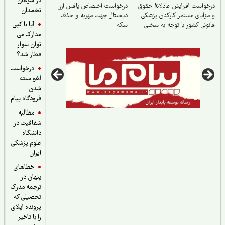
در سرطان
واست افزایش عادلانهٔ حقوق
درخواست اختصاص یافتن ارز
تخمدان
زایای مستمر کارکنان پزشکی
دیجیتال جهت مهریه و حذف
آیا با کپی
ونی کشور با توجه به سختی
سکه
مدارک می
یط کار
توان سوار
قطار شد؟
درخواست
لغو بسته
شدن
فرودگاه پیام
مطالبه
شفافیت در
دانشگاه
علوم پزشکی
ایران
خطاهای
پنهان در
ترجمه مدرک
تحصیلی که
پرونده اپلای
را با تاخیر