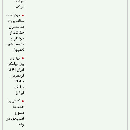
مواجه
می‌کند
درخواست
توقف پروژه
بام‌لند برای
حفاظت از
درختان و
طبیعت شهر
لاهیجان
بهترین
پنل پیامکی
ایران [4 تا
از بهترین
سامانه
پیامکی
ایران]
آشنایی با
خدمات
متنوع
اسنپ‌فود در
رشت