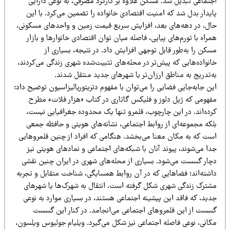
جتماعی تبدیل شد. مسکن علاوه بر کارکرد مصرفی، به نوعی دارایی
یدار بدل شد که امنیت اقتصادی خانواده را تضمین می‌کرد. با این
ال، در دهه‌های بعد، افزایش سریع قیمت زمین و واحدهای مسکونی،
راه با تورم‌های پیاپی، فاصله میان توان اقتصادی خانوارها و بازار
کن را به‌طور قابل توجهی افزایش داد. در نتیجه، بسیاری از
نواده‌هایی که پیش‌تر در محله‌های تثبیت‌شده شهری زندگی می‌کردند،
‌تدریج به مناطق ارزان‌تر یا شهرهای جدید منتقل شدند.
ن جابه‌جایی فضایی را می‌توان با مفهوم دتریتوریالیزاسیون توضیح داد؛
فهومی که ژیل دلوز و فلیکس گاتاری در کتاب «هزار فلات» مطرح
رده‌اند. در این چارچوب، قلمرو تنها یک محدوده جغرافیایی نیست،
لکه مجموعه‌ای از روابط اجتماعی، نشانه‌های هویتی و حافظه جمعی
ست که به مکان معنا می‌بخشد. هنگامی که افراد از چنین قلمروهایی
ا می‌شوند، پیوند آنان با شبکه‌های اجتماعی و نمادهای هویتی نیز
چار گسست می‌شود. بسیاری از محله‌های شهری در ایران چنین نقشی
اشته‌اند؛ فضاهایی که در آن روابط همسایگی، شناخت متقابل و تجربه
شترک زندگی شهری شکل گرفته است. انتقال به شهرک‌ها یا شهرهای
ید، که فاقد این پیشینه اجتماعی هستند، در بسیاری موارد به نوعی
سست از این قلمروهای اجتماعی می‌انجامد. در کنار این گسست
کانی، نوعی فاصله اجتماعی نیز شکل می‌گیرد. ویلیام جولیوس ویلسون،