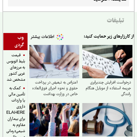
تبلیغات
ارزارهای زیر حمایت کنید:
وب
گردی
قیمت
بلیط اتوبوس
به مرزهای
غربی کشور
مشخص شد
واست افزایش چندبرابری
اعتراض به تبعیض در پرداخت
کمک به
مه استفاده از موبایل هنگام
حقوق و نحوه اجرای فوق‌العاده
ندگی
خاص در وزارت بهداشت
تأمین مالی
یا واردات
داروی
ELAHERE
برای بیماران
مقاوم به
شیمی‌درمانی