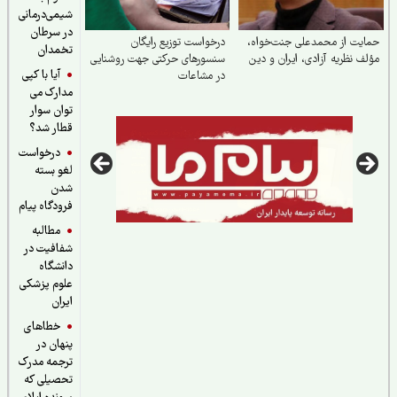
شیمی‌درمانی
در سرطان
یت از محمدعلی جنت‌خواه،
درخواست توزیع رایگان
تخمدان
ف نظریه آزادی، ایران و دین
سنسورهای حرکتی جهت روشنایی
آیا با کپی
در مشاعات
مدارک می
توان سوار
قطار شد؟
درخواست
لغو بسته
شدن
فرودگاه پیام
مطالبه
شفافیت در
دانشگاه
علوم پزشکی
ایران
خطاهای
پنهان در
ترجمه مدرک
تحصیلی که