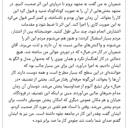
جریان به من گفت به مشهد بروم تا درباره‌ی این اثر صحبت کنیم. در
شهد بخش‌هایی از آن را به صورت کوتاه‌کوتاه شنید و قبول کرد این
ر را بخواند. آن زمان جوان بودم و ناشناخته، و کمتر کسی قبول می‌کرد
ه این صورت کاری را اجرا کند. این اثر تا ضبط شود و مقدمات
نتشارش انجام شود، چند سالی طول کشید. خوشبختانه پس از انتشار،
دم بسیار استقبال کردند؛ و هنوز هم می‌شنوم مردم این اثر را
ی‌شنوند و واکنش‌های جالبی نسبت به آن دارند و لذت می‌برند. آقای
جریان در کار «در خیال» که در دوره‌ی جوانی من ساخته شد، هیچ
التی در کار آهنگساز نکرد و همان چیزی را که به‌عنوان مدل و الگو به
شان دادیم، به اجرا درآورد. این برای من بسیار جالب بود که
واننده‌ای در این سطح که بسیار مطرح است و همه دوست دارند کار
‌ها را بخواند، این‌گونه حرفه‌ای رفتار می‌کند. بخشی از تصنیف «در
یال» برای تبلیغ آلبوم از صداوسیما پخش می‌شد. دوستان آن زمان
ام خبرهای جالبی می‌آوردند مبنی بر اینکه این تصنیف در فرودگاه،
یابان و هر مکان عمومی دیگری که امکان پخش موسیقی داشت، برای
ردم پخش می‌شد. وقتی با استاد هم تلفنی در مورد کار صحبت کردم،
یشان گفت چقدر این کار در جامعه جلوه داشته است. من نیز به ایشان
فتم صدای شما باعث شد جلوه‌ی کار ما صد برابر شود.»