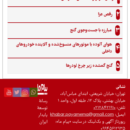
2
رقص عزا
3
مبارزه با جست‌وجوی گنج‌
هوای آلوده با موتورهای منسوخ‌شده و آلاینده خودروهای
4
داخلی
5
گنجِ گمشده زیر چرخ لودرها
نی
ان: خیابان شریعتی، ابتدای عباس‌آباد،
 بهشتی، پلاک ۱۲، طبقه اول، واحد ۱
رسانۀ
ن:
۰۲۱۲۸۴۲۱۹۱۰
توسعۀ
یل:
khabar.payamema@gmail.com
پایدار
رتاژ آگهی و بک‌لینک در سایت «پیام ما»:
ایران
۰۹۹۴۵۶۱۲