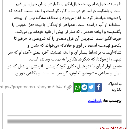
بوم «در خیال» اثری‌ست خیال‌انگیز و تکرارش بسان خیال. بی‌نظیر
ست و باشکوه. درآمد هر دو سوی کار، گیراست و البته مسحورکننده که
ا «خبرت خراب‌تر کرد…» آغاز می‌شود و مخالف سه‌گاه پس از ابیات،
ستادانه از آب درآمده است. همراهی نوازندگان با بیت «دل خویش را
گفتم…» و ابیات بعدش، که ساز نی بیش از بقیه خودنمایی می‌کند،
یرت‌انگیز است. شجریان آن غزل سعدی را که شروعش با «برخیز تا
ک‌سو نهیم…» است، در اوج و خلاقانه می‌خواند که نشان و
انه‌ای‌ست بر تسلط بسیار او. و البته تصنیف آخر، یعنی «آمده‌ام که سر
م…» از مولانا، که دیگر شاهکار را به نهایت رسانده است.
رو آواز ایران با «در خیال» کاری کرد کارستان. آفرینشی بی‌بدیل که در
یان و میانه‌ی منظومه‌ی آثارش، گل سرسبد است و یگانه‌ی دوران.
 اشتراک
ذارید:
رچسب ها:
یادداشت