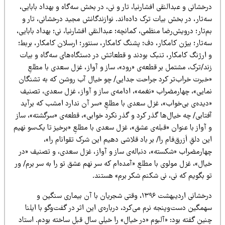
خشانی و عبدالنقی افشارنیا، تار و نی، در بخش سه‌گاه و بهداد بابایی،
‌تار، در بخش بیات ترک داده‌اند. نوازندگانش مجید درخشانی، تار و
‌تار؛ درویش‌رضا منظمی، کمانچه؛ عبدالنقی افشارنیا، نی؛ بهداد بابایی،
‌تار؛ بیژن کامکار، دف؛ پشنگ کامکار، سنتور؛ ارسلان کامکار، بربط؛
 ارژنگ کامکار، تنبک بودند و قطعاتش در دستگاه‌های سه‌گاه و بیات
ند/ترک، مشتمل بر قطعه‌ی «رود»، ساز و آواز، غزل سعدی با مطلعِ
خبرت خراب‌تر کرد جراحت جدایی/ چو خیال آب روشن که به تشنگان
مایی»، چهارمضراب «نغمه»، ادامه‌ی ساز و آواز، غزل سعدی، تصنیف
دیده‌ی بی‌خواب»، غزل سعدی با مطلعِ «سر آن ندارد امشب که برآید
تابی/ چه خیال‌ها گذر کرد و گذر نکرد خوابی»، قطعه‌ی «سرگشته»، ساز
آواز با عنوان «قبله‌ی عشق»، غزل سعدی با مطلعِ «برخیز تا یک‌سو نهیم
ن دلقِ اَزرق‌فام را/ بر باد قلاشی دهیم این شرک تقوانام را»،
هارمضراب «شکسته»، دنباله‌ی ساز و آواز، غزل سعدی، و تصنیف «در
ال»، غزل مولوی با مطلعِ «آمده‌ام که سر نهم عشق تو را به سر برم/ ور
و بگویم که نی، نی شکنم شکر برم» هستند.
درخشانی اردیبهشت ۱۳۹۶، وقتی شجریان با آن بیماری سنگین و
مگین دست‌وپنجه نرم می‌کرد، درباره‌ی این اثر در گفت‌وگو با ایلنا
ین گفته بود: «آلبوم «در خیال» را خیلی سال قبل ساخته بودم. استاد