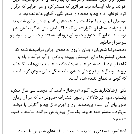
اند، بر قله ایستاده بود. هر اثری که منتشر کرد و هر اجرایی که برگزار
د، غوغایی تازه بود و معجزه‌ای سحرانگیز. آفتابی عالم‌تاب بود در
وسیقی ایران. بی‌کم‌وکاست بود هر شعری که بر زبانش جاری شد و به
واز درآمد. ستاره‌ای تکرارنشدنی که شاگردانش حتی به گرد پایش هم
رسیدند. آثاری که هنوز و همچنان تروتازه هستند و شنیدنی و سرشار و
اسر از خاطره.
محمدرضا شجریان» چنان با روح جامعه‌ی ایرانی درآمیخته شده که
مه‌ی کوشش‌ها برای زدودنش بیهوده و باطل از آب درآمد و راه به
هدان برد. او در شادی‌ها و غم‌ها، شکست‌ها و پیروزی‌ها، جنگ‌ها و
نج‌ها، وصال‌ها و فراق‌های همه‌ی ما، جملگی جایی خوش کرده است
ه گویی با تنمان تنیده شده است.
کی از شاهکارهایش، آلبوم «در خیال» است که درست سی سال پیش،
یکشنبه، سوم تیر ۱۳۷۵، از سوی انتشارات «سروش» ــ که در آن زمان
وز برای آن استاد بی‌همانند ارج و اجری قائل بود و آثارش را عرضه
ی‌کرد ــ منتشر شد؛ هرچند یک سال پیش‌ترش خوانده، ساخته و ضبط
ده بود.
شعارش از سعدی و مولاناست و جواب آوازهای شجریان را مجید