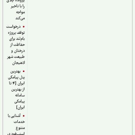
پرونده اپلای
را با تاخیر
مواجه
می‌کند
درخواست
توقف پروژه
بام‌لند برای
حفاظت از
درختان و
طبیعت شهر
لاهیجان
بهترین
پنل پیامکی
ایران [4 تا
از بهترین
سامانه
پیامکی
ایران]
آشنایی با
خدمات
متنوع
اسنپ‌فود در