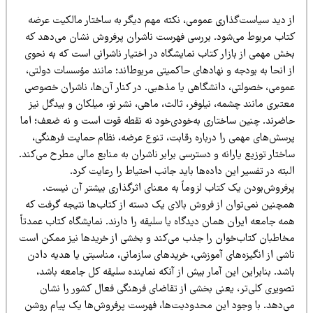
ز دید سیاست‌گذاری عمومی، نکته مهم دیگر به ساختار مالکیت عرضه
تاب مربوط می‌شود. بررسی فهرست ناشران پرفروش نشان می‌دهد که
خش مهمی از بازار کتاب نمایشگاه در اختیار ناشرانی است که به نحوی
 انحا به بودجه و نهادهای حاکمیتی مربوط‌اند؛ مانند مؤسسات دولتی،
مومی، خصولتی، دانشگاهی یا مذهبی. در کنار آن‌ها، ناشران خصوصی
تبری مانند چشمه، نیلوفر، ثالث، ماهی، نشر نو، میلکان و بیدگل نیز
اضرند. چنین ساختاری به‌خودی‌خود نه نقطه قوت است و نه ضعف؛ اما
رسش‌های مهمی را درباره رقابت، تنوع عرضه، نظام حمایت فرهنگی،
ختار توزیع یارانه و دسترسی برابر ناشران به منابع مالی مطرح می‌کند.
بته در تفسیر این داده‌ها باید جانب احتیاط را رعایت کرد.
رفروش‌بودن یک کتاب لزوماً به معنای اثرگذاری بیشتر آن نیست.
مچنین نمی‌توان از فروش بالای یک دسته از کتاب‌ها نتیجه گرفت که
ه جامعه ایران همان دیدگاه یا سلیقه را دارند. نمایشگاه کتاب عمدتاً
خاطبان کتاب‌خوان را جذب می‌کند و بخشی از خریدها نیز ممکن است
شی از انگیزه‌های آموزشی، خریدهای سازمانی، مناسبتی یا هدیه دادن
شد. بنابراین این آمار بیش از آنکه نماینده سلیقه کل جامعه باشد،
صویری کلی‌تر، یعنی بخشی از تقاضای فرهنگی فعال کشور را نشان
ی‌دهد. با وجود این محدودیت‌ها، فهرست پرفروش‌ها یک پیام روشن