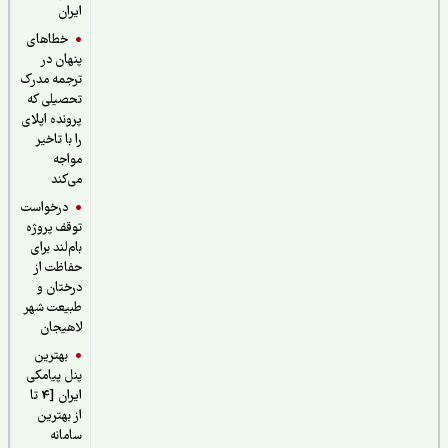
ایران
خطاهای
پنهان در
ترجمه مدرک
تحصیلی که
پرونده اپلای
را با تاخیر
مواجه
می‌کند
درخواست
توقف پروژه
بام‌لند برای
حفاظت از
درختان و
طبیعت شهر
لاهیجان
بهترین
پنل پیامکی
ایران [4 تا
از بهترین
سامانه