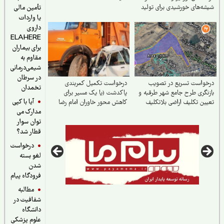
ه‌های خورشیدی برای تولید
تأمین مالی
یا واردات
داروی
ELAHERE
برای بیماران
مقاوم به
شیمی‌درمانی
در سرطان
واست تسریع در تصویب
درخواست تکمیل کمربندی
تخمدان
نگری طرح جامع شهر طرقبه و
پاکدشت (یا یک مسیر برای
آیا با کپی
ین تکلیف اراضی بلاتکلیف
کاهش محور خاوران امام رضا
مدارک می
اشهر
علیه‌السلام)
توان سوار
قطار شد؟
درخواست
لغو بسته
شدن
فرودگاه پیام
مطالبه
شفافیت در
دانشگاه
علوم پزشکی