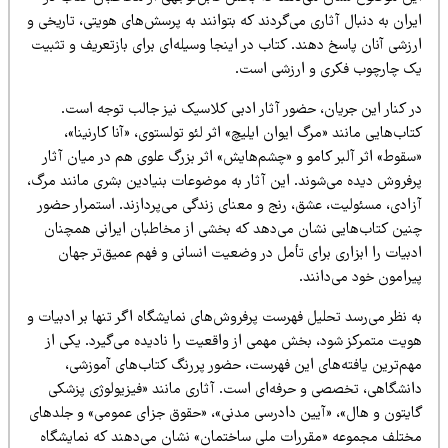
ران به دنبال آثاری می‌گردند که بتوانند به پرسش‌های هویتی، تاریخی و
زشی آنان پاسخ دهند. کتاب در اینجا وسیله‌ای برای بازتعریف و تثبیت
ک چارچوب فکری و ارزشی است.
ر کنار این جریان، حضور آثار ادبی کلاسیک نیز جالب توجه است.
اب‌هایی مانند «مرگ ایوان ایلیچ» اثر لئو تولستوی، «آنا کارنینا»،
سقوط» اثر آلبر کامو و «چشم‌هایش» اثر بزرگ علوی هم در میان آثار
رفروش دیده می‌شوند. این آثار به موضوعات بنیادین بشری مانند مرگ،
زادی، مسئولیت، عشق، رنج و معنای زندگی می‌پردازند. استمرار حضور
نین کتاب‌هایی نشان می‌دهد که بخشی از مخاطبان ایرانی همچنان
بیات را ابزاری برای تأمل در وضعیت انسانی و فهم عمیق‌تر جهان
رامون خود می‌دانند.
 نظر می‌رسد تحلیل فهرست پرفروش‌های نمایشگاه اگر تنها بر ادبیات و
ویت متمرکز شود، بخش مهمی از واقعیت را نادیده می‌گیرد. یکی از
هم‌ترین یافته‌های این فهرست، حضور پررنگ کتاب‌های آموزشی،
انشگاهی، تخصصی و حرفه‌ای است. آثاری مانند «فیزیولوژی پزشکی
ایتون و هال»، «آیین دادرسی مدنی»، «حقوق جزای عمومی» و جلدهای
ختلف مجموعه «مقررات ملی ساختمان» نشان می‌دهند که نمایشگاه