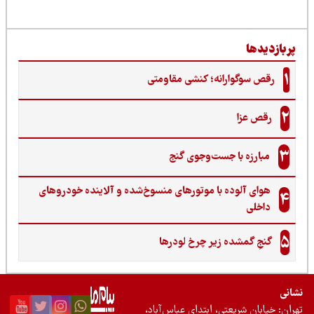
ربازدیدها
1
رقص سوگوارانه؛ کنشی مقاومتی
2
رقص عزا
3
مبارزه با جست‌وجوی گنج‌
هوای آلوده با موتورهای منسوخ‌شده و آلاینده خودروهای
4
داخلی
5
گنجِ گمشده زیر چرخ لودرها
نی
ان: خیابان شریعتی، ابتدای عباس‌آباد،