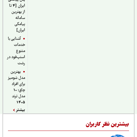
ایران [4 تا
از بهترین
سامانه
پیامکی
ایران]
آشنایی با
خدمات
متنوع
اسنپ‌فود در
رشت
بهترین
مدل شومیز
برای افراد
چاق؛ 10
مدل ترند
1405
بیشتر
یشترین نظر کاربران