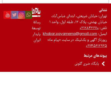
نی
ان: خیابان شریعتی، ابتدای عباس‌آباد،
 بهشتی، پلاک ۱۲، طبقه اول، واحد ۱
رسانۀ
ن:
۰۲۱۲۸۴۲۱۹۱۰
توسعۀ
یل:
khabar.payamema@gmail.com
پایدار
رتاژ آگهی و بک‌لینک در سایت «پیام ما»:
ایران
۰۹۹۴۵۶۱۲
ندهای مرتبط
پایگاه خبری گلونی