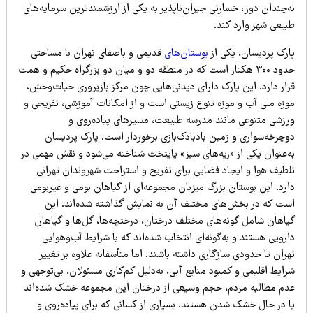
‌چندان دور، خسارتی جبران‌ناپذیر به یکی از ارزشمندترین سرمایه‌های
بیعی شهر وارد کند.
ارک پردیسان، یکی از
بوستان‌های
قدیمی و باصفای تهران با مساحتی
حدود ۳۰۰ هکتار است که در منطقه دو و میان دو بزرگراه حکیم و همت
رار دارد. این پارک دارای دیدنی‌هایی چون مرکز بازپروری حیات‌وحش،
وزه ملی آب و موزه تنوع زیستی است و از امکانات آموزشی، تفریحی و
رزشی متنوعی مانند مدرسه طبیعت، مسیرهای پیاده‌روی و
وچرخه‌سواری و زمین بادبادک‌بازی برخوردار است. پارک پردیسان
ه‌عنوان یکی از «ریه‌های سبز» پایتخت شناخته می‌شود و نقش مهمی در
لطیف هوا و ایجاد فضایی برای تفریح و استراحت شهروندان تهرانی
ارد. این بوستان بزرگ میزبان مجموعه‌ای از گیاهان بومی و غیربومی
ست که در بخش‌های مختلف آن به نمایش گذاشته شده‌اند. این
یاهان شامل گونه‌های مختلف درختان، درختچه‌ها، گل‌ها و گیاهان
رویی هستند و به‌گونه‌ای انتخاب شده‌اند که با شرایط آب‌وهوایی
ران تا حدودی سازگاری داشته باشند. اما متأسفانه علاوه بر تغییر
ایط اقلیمی و کمبود منابع آبی، به‌دلیل کم‌کاری مسئولان، بی‌توجهی و
دم مطالبه مردم، حجم وسیعی از درختان این مجموعه خشک شده‌اند
ا در حال خشک شدن هستند. بسیاری از کسانی که برای پیاده‌روی و