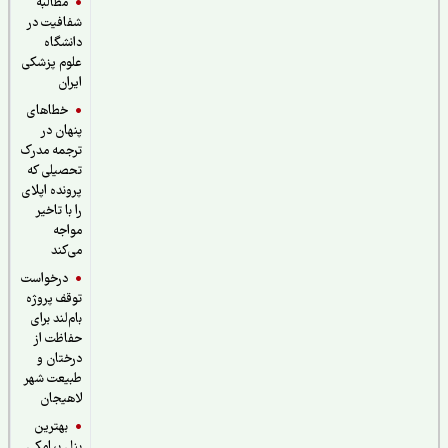
مطالبه
شفافیت در
دانشگاه
علوم پزشکی
ایران
خطاهای
پنهان در
ترجمه مدرک
تحصیلی که
پرونده اپلای
را با تاخیر
مواجه
می‌کند
درخواست
توقف پروژه
بام‌لند برای
حفاظت از
درختان و
طبیعت شهر
لاهیجان
بهترین
پنل پیامکی