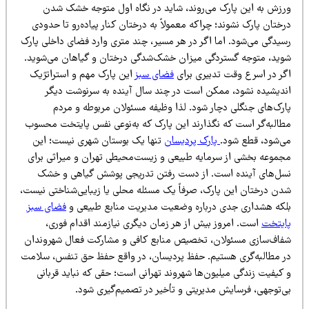
رزش به این پارک می‌روند، شاید در نگاه اول متوجه خشک شدن
ختان پارک نشوند؛ چراکه معمولاً به درختان کنار پیاده‌رو تا حدودی
سیدگی می‌شود. اما اگر در هر مسیر، چند متری وارد فضای داخلی پارک
وید، متوجه گستردگی میزان خشک‌شدگی درختان و گیاهان می‌شوید.
گر در اسرع وقت تدبیری برای
فضای سبز
این پارک مهم و استراتژیک
ندیشیده نشود، ممکن است در چند سال آینده به سرنوشت دیگر
ارک‌های جنگلی دچار شود. لذا وظیفه مسئولان مربوطه و مردم
طالبه‌گر است که نگذارند این پارک که به‌نوعی نفس پایتخت محسوب
ی‌شود، قطع شود.
پارک پردیسان
تنها یک بوستان شهری نیست؛ این
جموعه بخشی از سرمایه طبیعی و زیست‌محیطی تهران و میراثی برای
سل‌های آینده است. از دست رفتن تدریجی پوشش گیاهی و خشک
دن درختان این پارک، صرفاً یک مسئله محلی یا زیبایی‌شناختی نیست،
لکه هشداری جدی درباره وضعیت مدیریت منابع طبیعی و
فضای سبز
ایتخت
است. امروز بیش از هر زمان دیگری نیازمند اقدام فوری،
فاف‌سازی مسئولان، تخصیص منابع کافی و مشارکت فعال شهروندان
ر مطالبه‌گری هستیم. حفظ پردیسان، در واقع حفظ حق تنفس، سلامت
کیفیت زندگی میلیون‌ها شهروند تهرانی است؛ حقی که نباید قربانی
ی‌توجهی، فرسایش مدیریتی و تأخیر در تصمیم‌گیری شود.