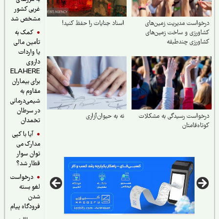
غربی کشور
مشخص شد
واست مدیریت زمین‌های
اسناد جنایات را حفظ کنید!
کمک به
ورزی و ساخت زمین‌های
ورزی چندطبقه
تأمین مالی
یا واردات
داروی
ELAHERE
برای بیماران
مقاوم به
شیمی‌درمانی
در سرطان
خواست رسیدگی به مشکلات
نه به حیوان‌آزاری
تخمدان
اه‌قامتان
آیا با کپی
مدارک می
توان سوار
قطار شد؟
درخواست
لغو بسته
شدن
فرودگاه پیام