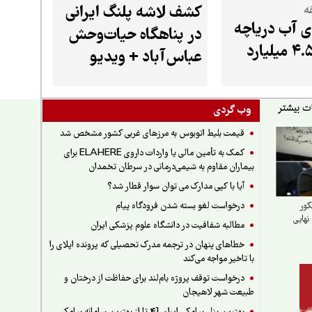
کشف لاشه پلنگ ایرانی
ه
ی آب دریاچه
در پناهگاه حیات‌وحش
ارومیه از ۴.۵ میلیارد
عباس‌آباد + ویدیو
وب گردی
قیمت بلیط اتوبوس به مرزهای غربی کشور مشخص شد
کمک به تأمین مالی یا واردات داروی ELAHERE برای
بیماران مقاوم به شیمی‌درمانی در سرطان تخمدان
آیا با کپی مدارک می توان سوار قطار شد؟
درخواست لغو بسته شدن فرودگاه پیام
کور
نهایی
مطالبه شفافیت در دانشگاه علوم پزشکی ایران
خطاهای پنهان در ترجمه مدرک تحصیلی که پرونده اپلای را
با تاخیر مواجه می‌کند
درخواست توقف پروژه بام‌لند برای حفاظت از درختان و
طبیعت شهر لاهیجان