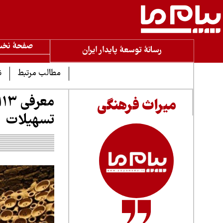
صفحۀ نخ
رسانۀ توسعۀ پایدار ایران
مطالب مرتبط
ن
میراث فرهنگی
تسهیلات