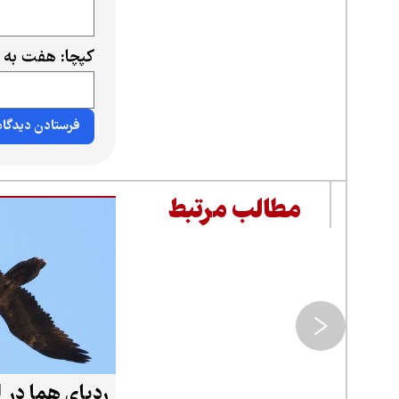
کپچا: هفت به 
مطالب مرتبط
ردپای هما در ا